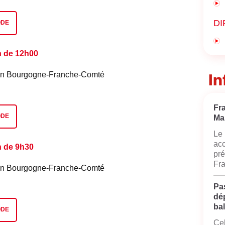
DI
ODE
n de 12h00
é en Bourgogne-Franche-Comté
In
Fr
ODE
Ma
Le 
acc
n de 9h30
pré
Fra
é en Bourgogne-Franche-Comté
Pas
dé
bal
ODE
Cel