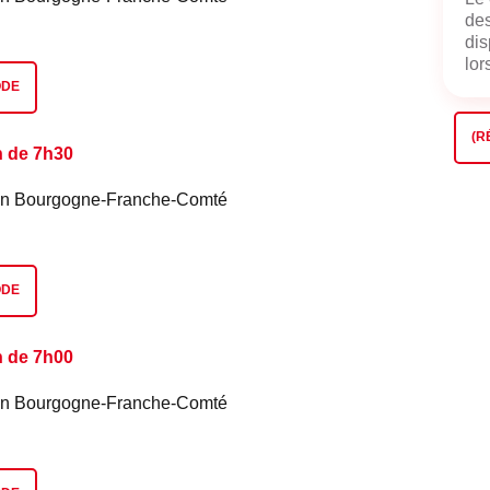
des
dis
lors
ODE
(R
n de 7h30
é en Bourgogne-Franche-Comté
ODE
n de 7h00
é en Bourgogne-Franche-Comté