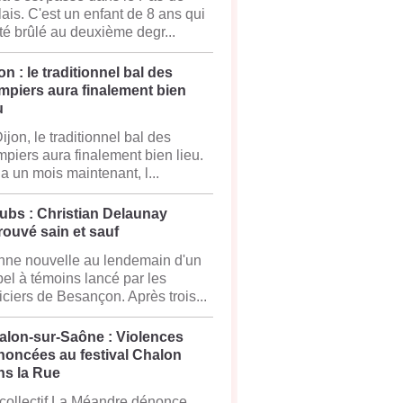
ais. C'est un enfant de 8 ans qui
té brûlé au deuxième degr...
on : le traditionnel bal des
mpiers aura finalement bien
u
ijon, le traditionnel bal des
piers aura finalement bien lieu.
y a un mois maintenant, l...
ubs : Christian Delaunay
rouvé sain et sauf
ne nouvelle au lendemain d'un
el à témoins lancé par les
iciers de Besançon. Après trois...
alon-sur-Saône : Violences
noncées au festival Chalon
ns la Rue
collectif La Méandre dénonce