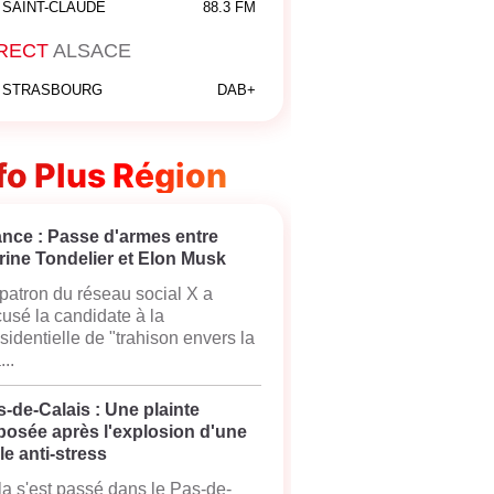
SAINT-CLAUDE
88.3 FM
RECT
ALSACE
STRASBOURG
DAB+
fo Plus Région
ance : Passe d'armes entre
rine Tondelier et Elon Musk
patron du réseau social X a
usé la candidate à la
sidentielle de "trahison envers la
...
-de-Calais : Une plainte
posée après l'explosion d'une
le anti-stress
a s'est passé dans le Pas-de-