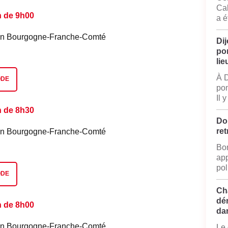
Cal
n de 9h00
a é
é en Bourgogne-Franche-Comté
Dij
po
lie
À D
ODE
pom
Il 
n de 8h30
Do
ret
é en Bourgogne-Franche-Comté
Bon
app
pol
ODE
Ch
dé
n de 8h00
da
é en Bourgogne-Franche-Comté
Le 