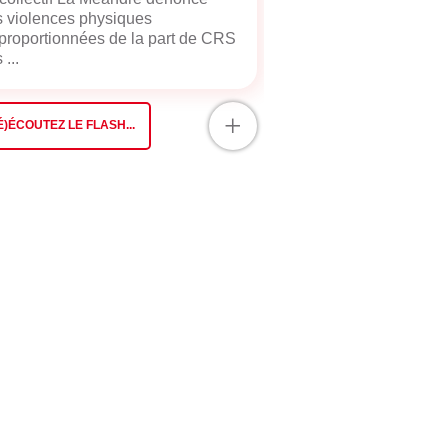
 violences physiques
proportionnées de la part de CRS
 ...
+
É)ÉCOUTEZ LE FLASH...