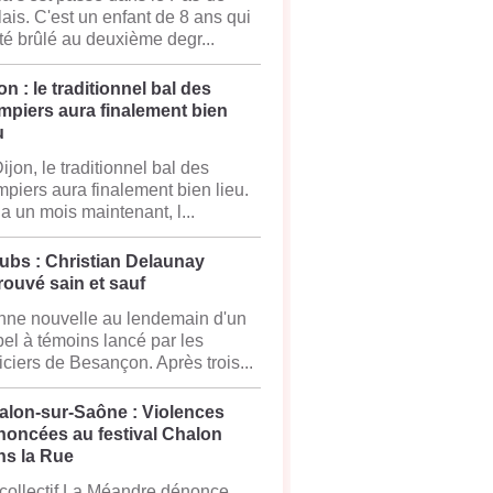
ais. C'est un enfant de 8 ans qui
té brûlé au deuxième degr...
on : le traditionnel bal des
mpiers aura finalement bien
u
ijon, le traditionnel bal des
piers aura finalement bien lieu.
y a un mois maintenant, l...
ubs : Christian Delaunay
rouvé sain et sauf
ne nouvelle au lendemain d'un
el à témoins lancé par les
iciers de Besançon. Après trois...
alon-sur-Saône : Violences
noncées au festival Chalon
ns la Rue
collectif La Méandre dénonce