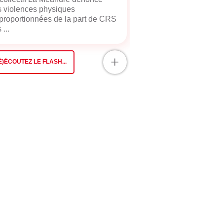
 violences physiques
proportionnées de la part de CRS
 ...
+
É)ÉCOUTEZ LE FLASH...