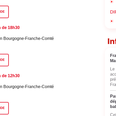
DI
ODE
n de 18h30
é en Bourgogne-Franche-Comté
In
Fr
ODE
Ma
Le 
acc
n de 12h30
pré
Fra
é en Bourgogne-Franche-Comté
Pas
dé
bal
ODE
Cel