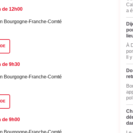
Cal
n de 12h00
a é
é en Bourgogne-Franche-Comté
Dij
po
lie
À D
ODE
pom
Il 
n de 9h30
Do
ret
é en Bourgogne-Franche-Comté
Bon
app
pol
ODE
Ch
dé
n de 9h00
da
é en Bourgogne-Franche-Comté
Le 