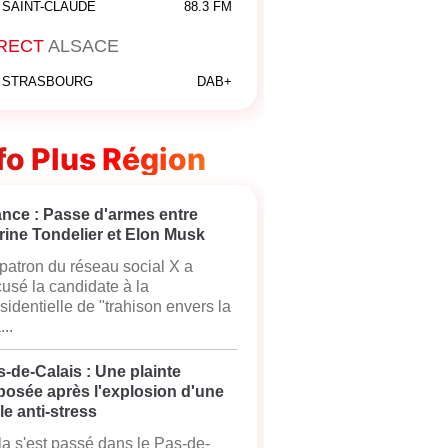
SAINT-CLAUDE
88.3 FM
RECT
ALSACE
STRASBOURG
DAB+
fo Plus Région
ance : Passe d'armes entre
rine Tondelier et Elon Musk
patron du réseau social X a
usé la candidate à la
sidentielle de "trahison envers la
...
-de-Calais : Une plainte
posée après l'explosion d'une
le anti-stress
a s'est passé dans le Pas-de-