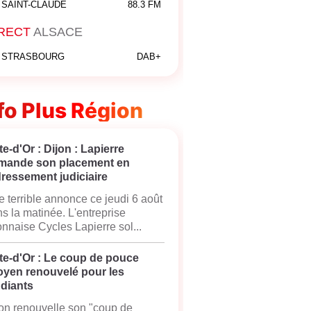
SAINT-CLAUDE
88.3 FM
RECT
ALSACE
STRASBOURG
DAB+
fo Plus Région
e-d'Or : Dijon : Lapierre
mande son placement en
ressement judiciaire
 terrible annonce ce jeudi 6 août
s la matinée. L'entreprise
onnaise Cycles Lapierre sol...
te-d'Or : Le coup de pouce
oyen renouvelé pour les
udiants
on renouvelle son "coup de