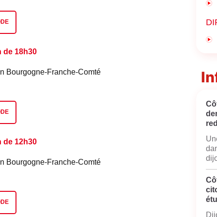
DI
ODE
n de 18h30
é en Bourgogne-Franche-Comté
In
Côt
ODE
de
red
Une
n de 12h30
dan
dij
é en Bourgogne-Franche-Comté
Cô
cit
ét
ODE
Dij