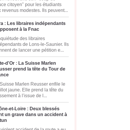
ce citoyen" pour les étudiants
 revenus modestes. Ils peuvent...
a : Les libraires indépendants
opposent à la Fnac
nquiétude des libraires
épendants de Lons-le-Saunier. Ils
nnent de lancer une pétition e...
e-d'Or : La Suisse Marlen
sser prend la tête du Tour de
ance
Suisse Marlen Reusser enfile le
llot jaune. Elle prend la tête du
ssement à l'issue de l...
ône-et-Loire : Deux blessés
nt un grave dans un accident à
tun
violent accident de la route a eu