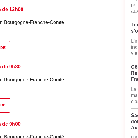
pou
n de 12h00
aux
é en Bourgogne-Franche-Comté
Jur
s'
L'i
ind
ODE
vie
n de 9h30
Côt
Reu
Fr
é en Bourgogne-Franche-Comté
La 
mai
cla
ODE
Sa
do
n de 9h00
Au
é en Bourgogne-Franche-Comté
Un 