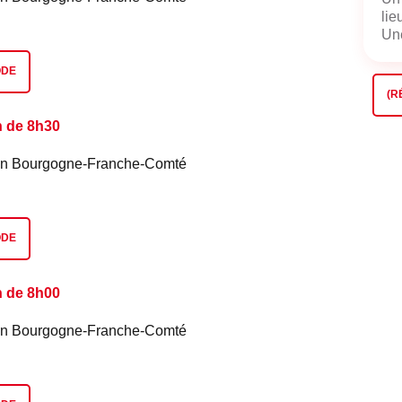
lie
Une
ODE
(R
n de 8h30
é en Bourgogne-Franche-Comté
ODE
n de 8h00
é en Bourgogne-Franche-Comté