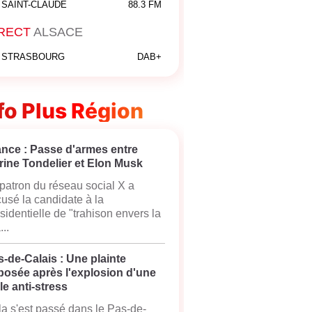
SAINT-CLAUDE
88.3 FM
RECT
ALSACE
STRASBOURG
DAB+
fo Plus Région
ance : Passe d'armes entre
rine Tondelier et Elon Musk
patron du réseau social X a
usé la candidate à la
sidentielle de "trahison envers la
...
-de-Calais : Une plainte
posée après l'explosion d'une
le anti-stress
a s'est passé dans le Pas-de-