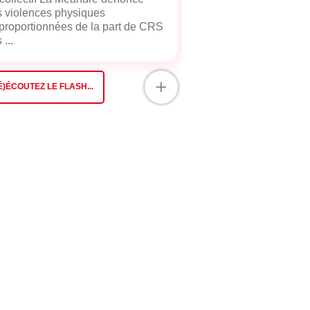
 violences physiques
proportionnées de la part de CRS
 ...
+
É)ÉCOUTEZ LE FLASH...