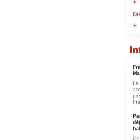
DI
In
Fr
Ma
Le 
acc
pré
Fra
Pas
dé
bal
Cel