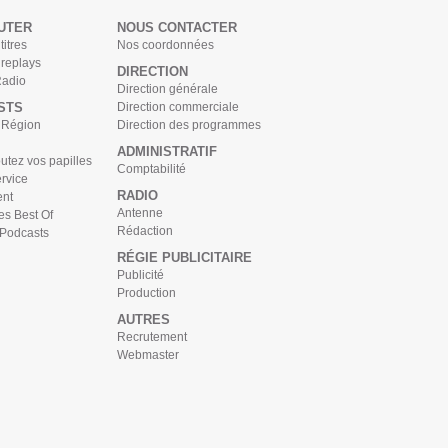
UTER
NOUS CONTACTER
titres
Nos coordonnées
 replays
DIRECTION
Radio
Direction générale
STS
Direction commerciale
s Région
Direction des programmes
ADMINISTRATIF
tez vos papilles
Comptabilité
rvice
RADIO
nt
Antenne
es Best Of
Rédaction
 Podcasts
RÉGIE PUBLICITAIRE
Publicité
Production
AUTRES
Recrutement
Webmaster