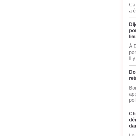
Cal
a é
Dij
po
lie
À D
pom
Il 
Do
ret
Bon
app
pol
Ch
dé
da
Le 