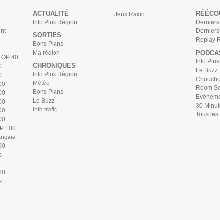
ACTUALITÉ
RÉÉCO
Jeux Radio
Info Plus Région
Derniers 
nt
Derniers
SORTIES
Replay 
Bons Plans
Ma région
PODCA
 TOP 40
Info Plu
CHRONIQUES
0
Le Buzz
Info Plus Région
0
Chouchou
Météo
00
Room Se
Bons Plans
00
Evèneme
Le Buzz
00
30 Minut
Info trafic
00
Tous les
00
OP 100
ançais
90
s
80
s