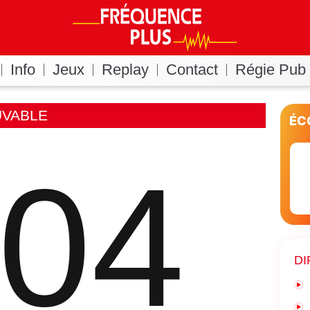
Info
Jeux
Replay
Contact
Régie Pub
UVABLE
ÉC
04
DI