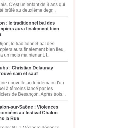
ais. C'est un enfant de 8 ans qui
té brûlé au deuxième degr...
on : le traditionnel bal des
mpiers aura finalement bien
u
ijon, le traditionnel bal des
piers aura finalement bien lieu.
y a un mois maintenant, l...
ubs : Christian Delaunay
rouvé sain et sauf
ne nouvelle au lendemain d'un
el à témoins lancé par les
iciers de Besançon. Après trois...
alon-sur-Saône : Violences
noncées au festival Chalon
ns la Rue
collectif La Méandre dénonce