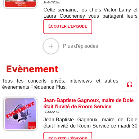
10/07/2026
Cette semaine, les chefs Victor Lamy et
Laura Coucheney vous partagent leurs
meilleures recettes. Dans ce cinquième et
ÉCOUTER L'ÉPISODE
dernier épisode : miel fromage blanc et
houblon.
+
Plus d'épisodes
Evènement
Tous les concerts privés, interviews et autres
évènements Fréquence Plus.
Jean-Baptiste Gagnoux, maire de Dole
était l'invité de Room Service
30/06/2026
Jean-Baptiste Gagnoux, maire de Dole
était l'invité de Room Service ce mardi 30
juin à 9h20 pour évoquer l'accueil d'une
étape du Tour de France et le concert de