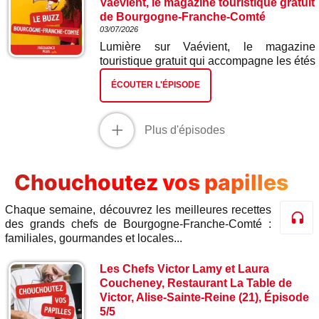
Vaévient, le magazine touristique gratuit
de Bourgogne-Franche-Comté
03/07/2026
Lumière sur Vaévient, le magazine
touristique gratuit qui accompagne les étés
en Bourgogne - Franche-Comté depuis
ÉCOUTER L'ÉPISODE
maintenant onze ans. Tiré à plus de 90
000 exemplaires et disponible dans les
offices de tourisme de la région, il nous
+
Plus d'épisodes
entraîne à la découverte de sites
remarquables, de villages de caractère, de
trésors patrimoniaux et de pépites parfois
méconnues qui font la richesse de notre
Chouchoutez vos papilles
territoire. Une invitation à prendre le temps
de flâner, d’assouvir sa curiosité et de
Chaque semaine, découvrez les meilleures recettes
s’évader tout près de chez nous.
des grands chefs de Bourgogne-Franche-Comté :
Découvrons cette édition 2026 avec
familiales, gourmandes et locales...
Justine Charrière, chargée de conception
et suivi de réalisation du magazine
Les Chefs Victor Lamy et Laura
Vaévient. Vaévient est également
Coucheney, Restaurant La Table de
disponible en ligne: Vaevientmagazine.fr
Victor, Alise-Sainte-Reine (21), Épisode
5/5