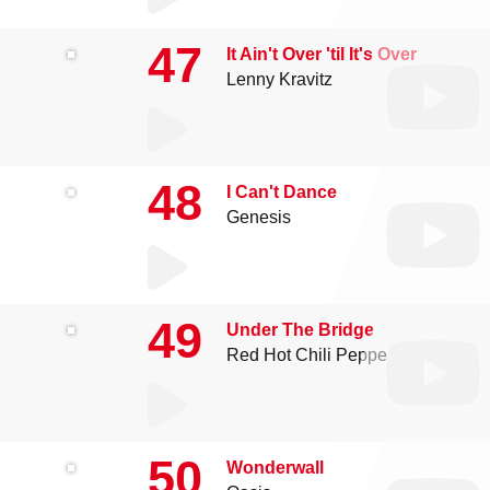
47
It Ain't Over 'til It's Over
Lenny Kravitz
48
I Can't Dance
Genesis
49
Under The Bridge
Red Hot Chili Peppers
50
Wonderwall