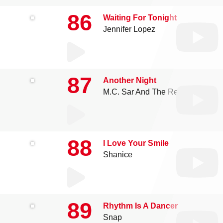
86
Waiting For Tonight
Jennifer Lopez
87
Another Night
M.C. Sar And The Real Mc Coy
88
I Love Your Smile
Shanice
89
Rhythm Is A Dancer
Snap