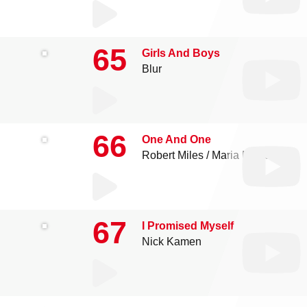
65
Girls And Boys
Blur
66
One And One
Robert Miles
Maria Nayler
67
I Promised Myself
Nick Kamen