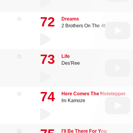
72
Dreams
2 Brothers On The 4th Floor
73
Life
Des'Ree
74
Here Comes The Hotstepper
Ini Kamoze
I'll Be There For You