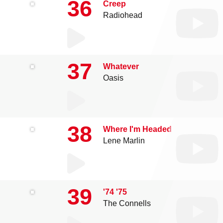
36
Creep
Radiohead
37
Whatever
Oasis
38
Where I'm Headed
Lene Marlin
39
'74 '75
The Connells