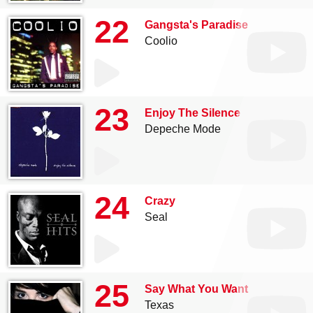
22
Gangsta's Paradise
Coolio
23
Enjoy The Silence
Depeche Mode
24
Crazy
Seal
25
Say What You Want
Texas