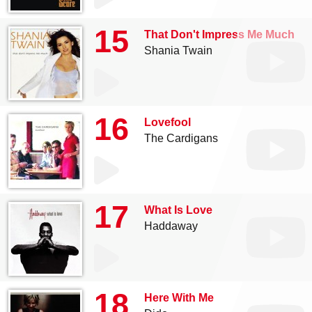
15
That Don't Impress Me Much
Shania Twain
16
Lovefool
The Cardigans
17
What Is Love
Haddaway
18
Here With Me