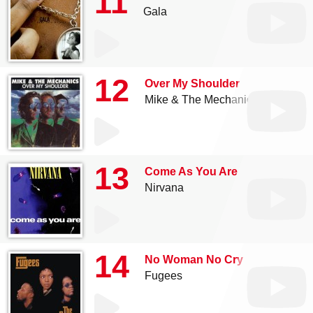
11
Gala
12
Over My Shoulder
Mike & The Mechanics
13
Come As You Are
Nirvana
14
No Woman No Cry
Fugees