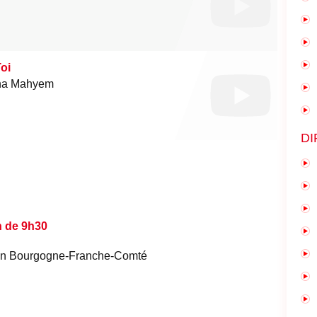
oi
na Mahyem
DI
n de 9h30
é en Bourgogne-Franche-Comté