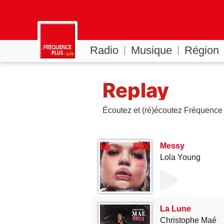
Radio
Musique
Région
Replay
Écoutez et (ré)écoutez Fréquence 
Messy
Lola Young
La Lune
Christophe Maé