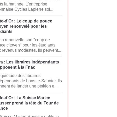
s la matinée. L'entreprise
onnaise Cycles Lapierre sol...
te-d'Or : Le coup de pouce
oyen renouvelé pour les
udiants
on renouvelle son "coup de
ce citoyen" pour les étudiants
 revenus modestes. Ils peuvent...
a : Les libraires indépendants
opposent à la Fnac
nquiétude des libraires
épendants de Lons-le-Saunier. Ils
nnent de lancer une pétition e...
e-d'Or : La Suisse Marlen
sser prend la tête du Tour de
ance
Suisse Marlen Reusser enfile le