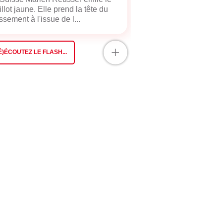
llot jaune. Elle prend la tête du
ssement à l'issue de l...
+
É)ÉCOUTEZ LE FLASH...