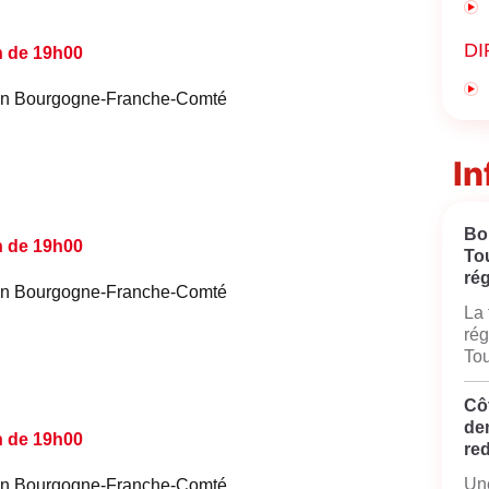
DI
n de 19h00
é en Bourgogne-Franche-Comté
In
Bo
n de 19h00
To
rég
é en Bourgogne-Franche-Comté
La 
rég
Tou
Côt
de
n de 19h00
red
Une
é en Bourgogne-Franche-Comté