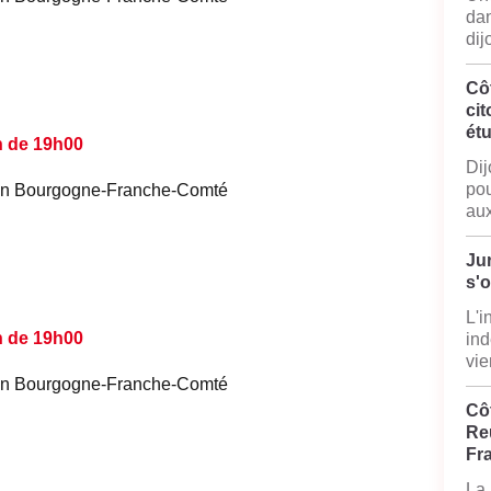
dan
dij
Cô
cit
ét
n de 19h00
Dij
pou
é en Bourgogne-Franche-Comté
aux
Jur
s'
L'i
n de 19h00
ind
vie
é en Bourgogne-Franche-Comté
Côt
Reu
Fr
La 