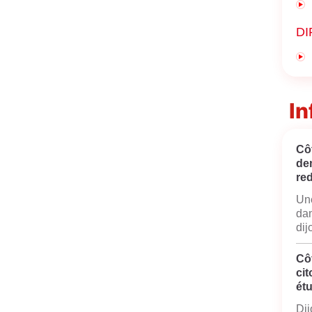
DI
In
Côt
de
red
Une
dan
dij
Cô
cit
ét
Dij