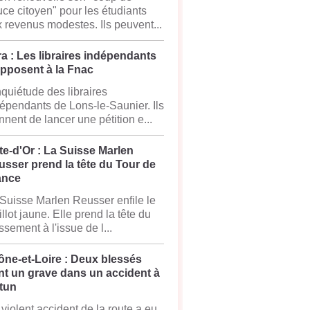
ce citoyen" pour les étudiants
 revenus modestes. Ils peuvent...
a : Les libraires indépendants
opposent à la Fnac
nquiétude des libraires
épendants de Lons-le-Saunier. Ils
nnent de lancer une pétition e...
e-d'Or : La Suisse Marlen
sser prend la tête du Tour de
ance
Suisse Marlen Reusser enfile le
llot jaune. Elle prend la tête du
ssement à l'issue de l...
ône-et-Loire : Deux blessés
nt un grave dans un accident à
tun
violent accident de la route a eu