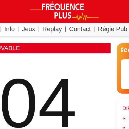
Info
Jeux
Replay
Contact
Régie Pub
UVABLE
ÉC
04
DI