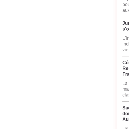
pou
aux
Jur
s'
L'i
ind
vie
Côt
Reu
Fr
La 
mai
cla
Sa
do
Au
Un 