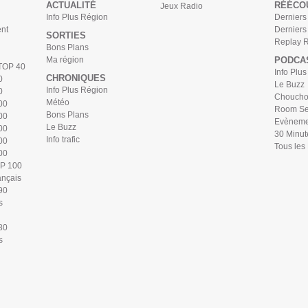
ACTUALITÉ
RÉÉCO
Jeux Radio
Info Plus Région
Derniers 
nt
Derniers
SORTIES
Replay 
Bons Plans
Ma région
PODCA
 TOP 40
Info Plu
CHRONIQUES
0
Le Buzz
Info Plus Région
0
Chouchou
Météo
00
Room Se
Bons Plans
00
Evèneme
Le Buzz
00
30 Minut
Info trafic
00
Tous les
00
OP 100
ançais
90
s
80
s