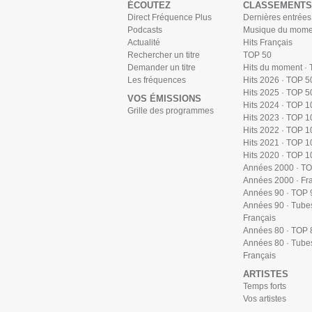
ÉCOUTEZ
CLASSEMENTS
Direct Fréquence Plus
Dernières entrées
Podcasts
Musique du mome
Actualité
Hits Français
Rechercher un titre
TOP 50
Demander un titre
Hits du moment ·
Les fréquences
Hits 2026 · TOP 5
Hits 2025 · TOP 5
VOS ÉMISSIONS
Hits 2024 · TOP 1
Grille des programmes
Hits 2023 · TOP 1
Hits 2022 · TOP 1
Hits 2021 · TOP 1
Hits 2020 · TOP 1
Années 2000 · T
Années 2000 · Fr
Années 90 · TOP 
Années 90 · Tube
Français
Années 80 · TOP 
Années 80 · Tube
Français
ARTISTES
Temps forts
Vos artistes