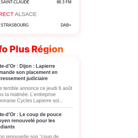
SAINT-CLAUDE
88.3 FM
RECT
ALSACE
STRASBOURG
DAB+
fo Plus Région
e-d'Or : Dijon : Lapierre
mande son placement en
ressement judiciaire
 terrible annonce ce jeudi 6 août
s la matinée. L'entreprise
onnaise Cycles Lapierre sol...
te-d'Or : Le coup de pouce
oyen renouvelé pour les
udiants
on renouvelle son "coup de