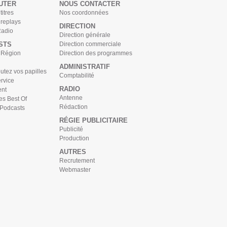
UTER
NOUS CONTACTER
titres
Nos coordonnées
 replays
DIRECTION
Radio
Direction générale
STS
Direction commerciale
s Région
Direction des programmes
ADMINISTRATIF
tez vos papilles
Comptabilité
rvice
RADIO
nt
Antenne
es Best Of
Rédaction
 Podcasts
RÉGIE PUBLICITAIRE
Publicité
Production
AUTRES
Recrutement
Webmaster