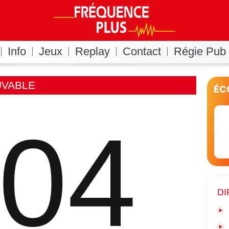
Info
Jeux
Replay
Contact
Régie Pub
UVABLE
ÉC
04
DI