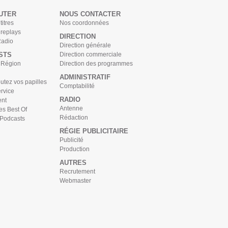
UTER
NOUS CONTACTER
titres
Nos coordonnées
 replays
DIRECTION
Radio
Direction générale
STS
Direction commerciale
s Région
Direction des programmes
ADMINISTRATIF
tez vos papilles
Comptabilité
rvice
RADIO
nt
Antenne
es Best Of
Rédaction
 Podcasts
RÉGIE PUBLICITAIRE
Publicité
Production
AUTRES
Recrutement
Webmaster