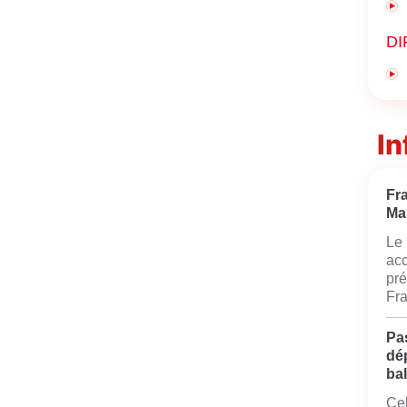
DI
In
Fr
Ma
Le 
acc
pré
Fra
Pas
dé
bal
Cel