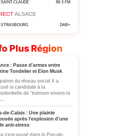
SAINT-CLAUDE
88.3 FM
RECT
ALSACE
STRASBOURG
DAB+
fo Plus Région
ance : Passe d'armes entre
rine Tondelier et Elon Musk
patron du réseau social X a
usé la candidate à la
sidentielle de "trahison envers la
...
-de-Calais : Une plainte
posée après l'explosion d'une
le anti-stress
a s'est passé dans le Pas-de-