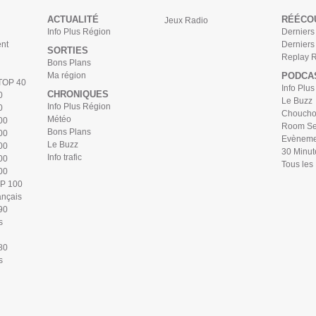
ACTUALITÉ
RÉÉCO
Jeux Radio
Info Plus Région
Derniers 
nt
Derniers
SORTIES
Replay 
Bons Plans
Ma région
PODCA
 TOP 40
Info Plu
CHRONIQUES
0
Le Buzz
Info Plus Région
0
Chouchou
Météo
00
Room Se
Bons Plans
00
Evèneme
Le Buzz
00
30 Minut
Info trafic
00
Tous les
00
OP 100
ançais
90
s
80
s