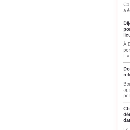
Cal
a é
Dij
po
lie
À D
pom
Il 
Do
ret
Bon
app
pol
Ch
dé
da
Le 