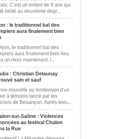
ais. C'est un enfant de 8 ans qui
té brûlé au deuxième degr...
on : le traditionnel bal des
mpiers aura finalement bien
u
ijon, le traditionnel bal des
piers aura finalement bien lieu.
y a un mois maintenant, l...
ubs : Christian Delaunay
rouvé sain et sauf
ne nouvelle au lendemain d'un
el à témoins lancé par les
iciers de Besançon. Après trois...
alon-sur-Saône : Violences
noncées au festival Chalon
ns la Rue
collectif La Méandre dénonce