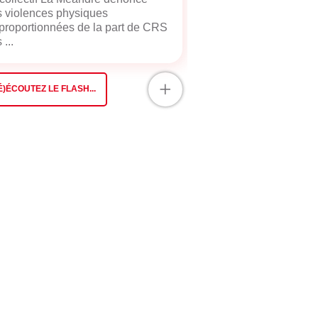
 violences physiques
proportionnées de la part de CRS
 ...
+
É)ÉCOUTEZ LE FLASH...