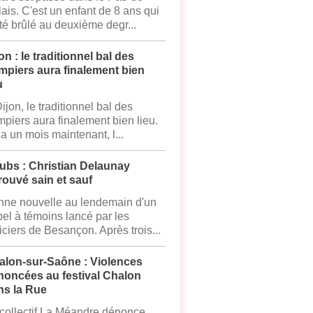
ais. C'est un enfant de 8 ans qui
té brûlé au deuxième degr...
on : le traditionnel bal des
mpiers aura finalement bien
u
ijon, le traditionnel bal des
piers aura finalement bien lieu.
y a un mois maintenant, l...
ubs : Christian Delaunay
rouvé sain et sauf
ne nouvelle au lendemain d'un
el à témoins lancé par les
iciers de Besançon. Après trois...
alon-sur-Saône : Violences
noncées au festival Chalon
ns la Rue
collectif La Méandre dénonce