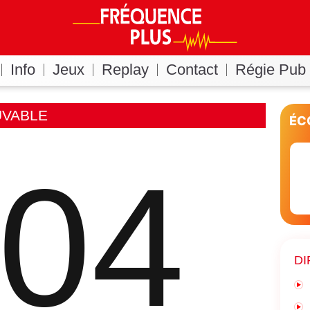
Info
Jeux
Replay
Contact
Régie Pub
UVABLE
ÉC
04
DI