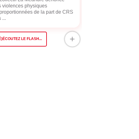
 violences physiques
proportionnées de la part de CRS
 ...
+
É)ÉCOUTEZ LE FLASH...