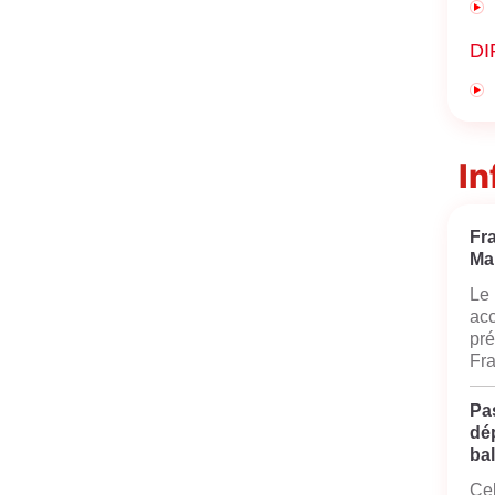
DI
In
Fr
Ma
Le 
acc
pré
Fra
Pas
dé
bal
Cel