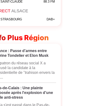
SAINT-CLAUDE
88.3 FM
RECT
ALSACE
STRASBOURG
DAB+
fo Plus Région
ance : Passe d'armes entre
rine Tondelier et Elon Musk
patron du réseau social X a
usé la candidate à la
sidentielle de "trahison envers la
...
-de-Calais : Une plainte
posée après l'explosion d'une
le anti-stress
a s'est passé dans le Pas-de-