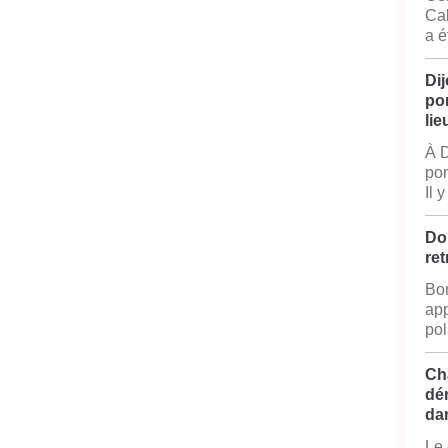
Cal
a é
Dij
po
lie
À D
pom
Il 
Do
ret
Bon
app
pol
Ch
dé
da
Le 