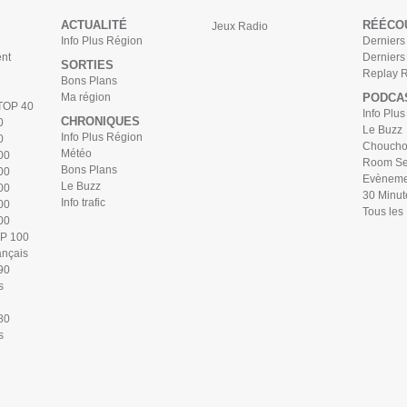
ACTUALITÉ
RÉÉCO
Jeux Radio
Info Plus Région
Derniers 
nt
Derniers
SORTIES
Replay 
Bons Plans
Ma région
PODCA
 TOP 40
Info Plu
CHRONIQUES
0
Le Buzz
Info Plus Région
0
Chouchou
Météo
00
Room Se
Bons Plans
00
Evèneme
Le Buzz
00
30 Minut
Info trafic
00
Tous les
00
OP 100
ançais
90
s
80
s