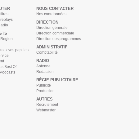
UTER
NOUS CONTACTER
titres
Nos coordonnées
 replays
DIRECTION
Radio
Direction générale
STS
Direction commerciale
s Région
Direction des programmes
ADMINISTRATIF
tez vos papilles
Comptabilité
rvice
RADIO
nt
Antenne
es Best Of
Rédaction
 Podcasts
RÉGIE PUBLICITAIRE
Publicité
Production
AUTRES
Recrutement
Webmaster