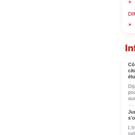
DI
In
Cô
cit
ét
Dij
pou
aux
Jur
s'
L'i
ind