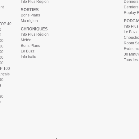
Info Plus Région
Derniers 
nt
Derniers
SORTIES
Replay 
Bons Plans
Ma région
PODCA
 TOP 40
Info Plu
CHRONIQUES
0
Le Buzz
Info Plus Région
0
Chouchou
Météo
00
Room Se
Bons Plans
00
Evèneme
Le Buzz
00
30 Minut
Info trafic
00
Tous les
00
OP 100
ançais
90
s
80
s