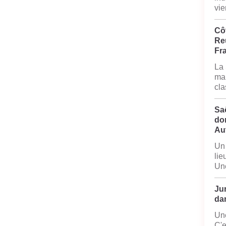
vie
Côt
Reu
Fr
La 
mai
cla
Sa
do
Au
Un 
lie
Une
Jur
dan
Une
C'e