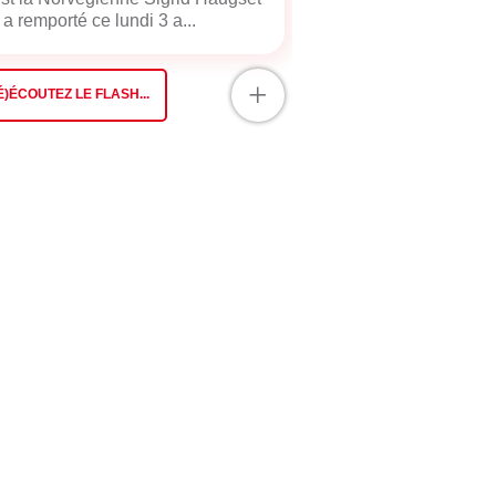
 a remporté ce lundi 3 a...
+
É)ÉCOUTEZ LE FLASH...