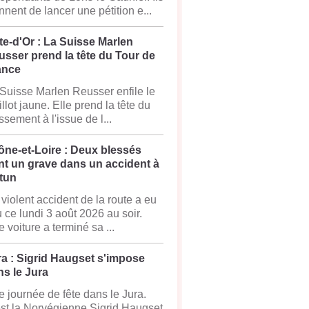
nnent de lancer une pétition e...
e-d'Or : La Suisse Marlen
sser prend la tête du Tour de
ance
Suisse Marlen Reusser enfile le
llot jaune. Elle prend la tête du
ssement à l'issue de l...
ône-et-Loire : Deux blessés
nt un grave dans un accident à
tun
violent accident de la route a eu
u ce lundi 3 août 2026 au soir.
 voiture a terminé sa ...
a : Sigrid Haugset s'impose
s le Jura
 journée de fête dans le Jura.
st la Norvégienne Sigrid Haugset