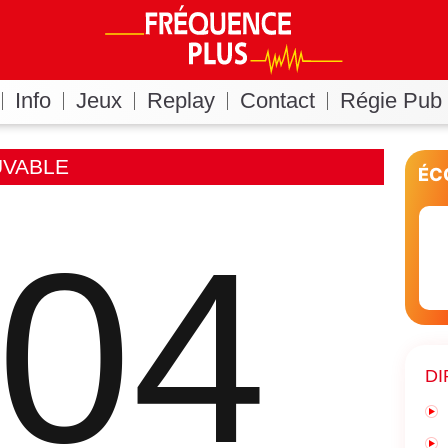
Info
Jeux
Replay
Contact
Régie Pub
UVABLE
ÉC
04
DI