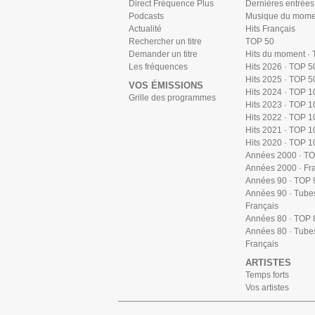
Direct Fréquence Plus
Dernières entrées
Podcasts
Musique du mome
Actualité
Hits Français
Rechercher un titre
TOP 50
Demander un titre
Hits du moment ·
Les fréquences
Hits 2026 · TOP 5
Hits 2025 · TOP 5
VOS ÉMISSIONS
Hits 2024 · TOP 1
Grille des programmes
Hits 2023 · TOP 1
Hits 2022 · TOP 1
Hits 2021 · TOP 1
Hits 2020 · TOP 1
Années 2000 · T
Années 2000 · Fr
Années 90 · TOP 
Années 90 · Tube
Français
Années 80 · TOP 
Années 80 · Tube
Français
ARTISTES
Temps forts
Vos artistes