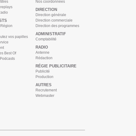
titres
Nos coordonnées
 replays
DIRECTION
Radio
Direction générale
STS
Direction commerciale
s Région
Direction des programmes
ADMINISTRATIF
tez vos papilles
Comptabilité
rvice
RADIO
nt
Antenne
es Best Of
Rédaction
 Podcasts
RÉGIE PUBLICITAIRE
Publicité
Production
AUTRES
Recrutement
Webmaster