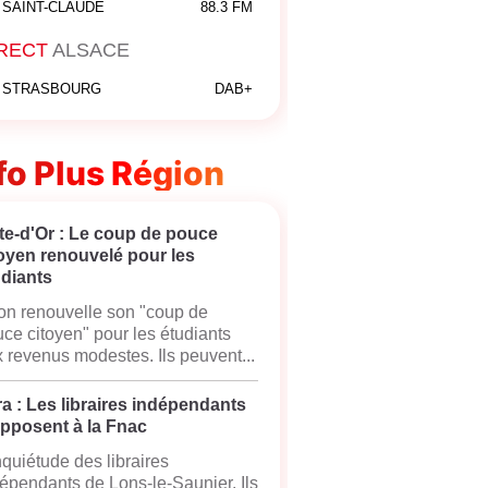
SAINT-CLAUDE
88.3 FM
RECT
ALSACE
STRASBOURG
DAB+
fo Plus Région
te-d'Or : Le coup de pouce
oyen renouvelé pour les
udiants
on renouvelle son "coup de
ce citoyen" pour les étudiants
 revenus modestes. Ils peuvent...
a : Les libraires indépendants
opposent à la Fnac
nquiétude des libraires
épendants de Lons-le-Saunier. Ils