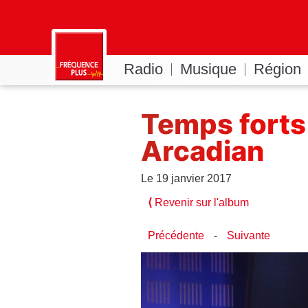
Radio
Musique
Région
Temps forts 
Arcadian
Le 19 janvier 2017
⟨
Revenir sur l'album
Précédente
-
Suivante