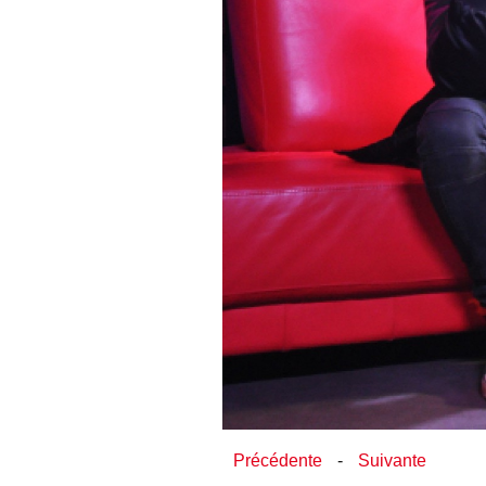
Précédente
-
Suivante