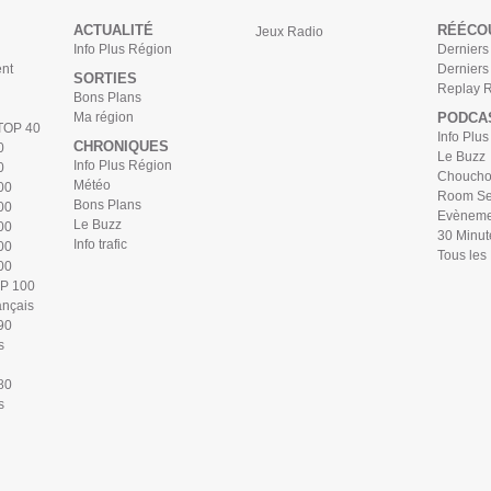
ACTUALITÉ
RÉÉCO
Jeux Radio
Info Plus Région
Derniers 
nt
Derniers
SORTIES
Replay 
Bons Plans
Ma région
PODCA
 TOP 40
Info Plu
CHRONIQUES
0
Le Buzz
Info Plus Région
0
Chouchou
Météo
00
Room Se
Bons Plans
00
Evèneme
Le Buzz
00
30 Minut
Info trafic
00
Tous les
00
OP 100
ançais
90
s
80
s