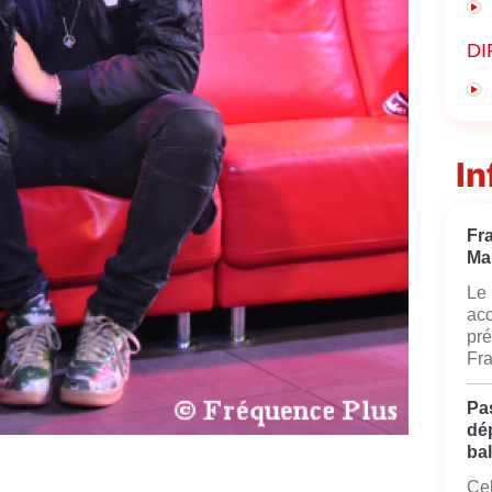
DI
In
Fr
Ma
Le 
acc
pré
Fra
Pas
dé
bal
Cel