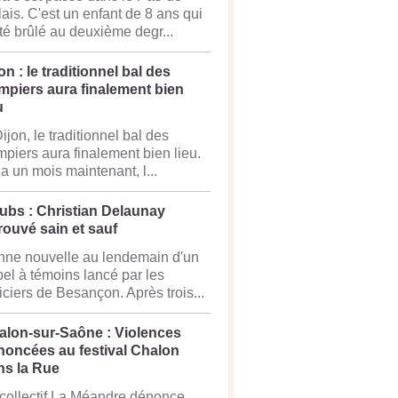
ais. C'est un enfant de 8 ans qui
té brûlé au deuxième degr...
on : le traditionnel bal des
mpiers aura finalement bien
u
ijon, le traditionnel bal des
piers aura finalement bien lieu.
y a un mois maintenant, l...
ubs : Christian Delaunay
rouvé sain et sauf
ne nouvelle au lendemain d'un
el à témoins lancé par les
iciers de Besançon. Après trois...
alon-sur-Saône : Violences
noncées au festival Chalon
ns la Rue
collectif La Méandre dénonce