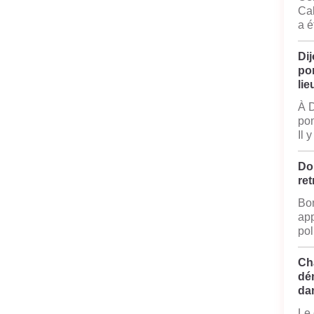
Cal
a é
Dij
po
lie
À D
pom
Il 
Do
ret
Bon
app
pol
Ch
dé
da
Le 