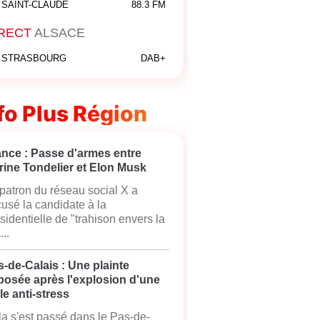
SAINT-CLAUDE
88.3 FM
RECT
ALSACE
STRASBOURG
DAB+
fo Plus Région
ance : Passe d'armes entre
rine Tondelier et Elon Musk
patron du réseau social X a
usé la candidate à la
sidentielle de "trahison envers la
...
-de-Calais : Une plainte
posée après l'explosion d'une
le anti-stress
a s'est passé dans le Pas-de-