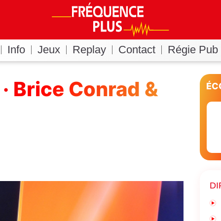
Info
Jeux
Replay
Contact
Régie Pub
· Brice Conrad &
ÉC
DI