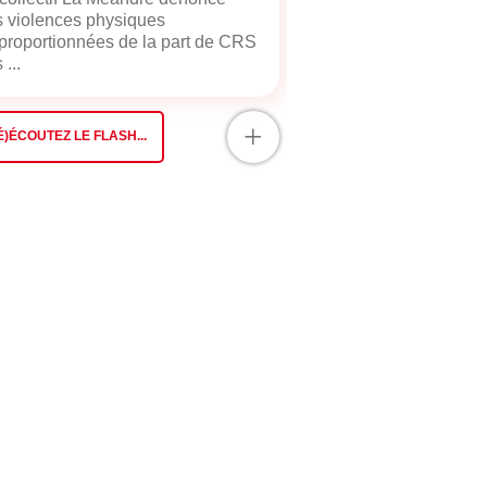
 violences physiques
proportionnées de la part de CRS
 ...
+
É)ÉCOUTEZ LE FLASH...