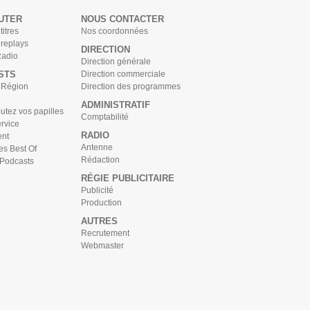
UTER
NOUS CONTACTER
titres
Nos coordonnées
 replays
DIRECTION
Radio
Direction générale
STS
Direction commerciale
s Région
Direction des programmes
ADMINISTRATIF
tez vos papilles
Comptabilité
rvice
RADIO
nt
Antenne
es Best Of
Rédaction
 Podcasts
RÉGIE PUBLICITAIRE
Publicité
Production
AUTRES
Recrutement
Webmaster