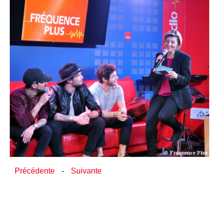
Précédente
-
Suivante