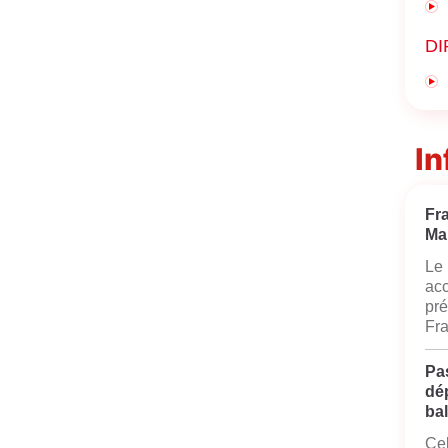
DI
In
Fr
Ma
Le 
acc
pré
Fra
Pas
dé
bal
Cel