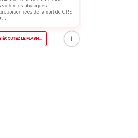
 violences physiques
proportionnées de la part de CRS
 ...
+
É)ÉCOUTEZ LE FLASH...