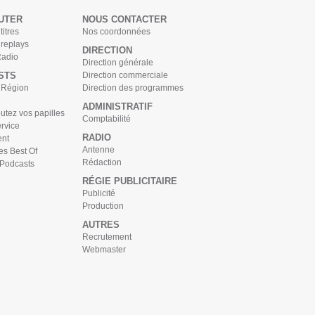
UTER
NOUS CONTACTER
titres
Nos coordonnées
 replays
DIRECTION
Radio
Direction générale
STS
Direction commerciale
s Région
Direction des programmes
ADMINISTRATIF
tez vos papilles
Comptabilité
rvice
RADIO
nt
Antenne
es Best Of
Rédaction
 Podcasts
RÉGIE PUBLICITAIRE
Publicité
Production
AUTRES
Recrutement
Webmaster