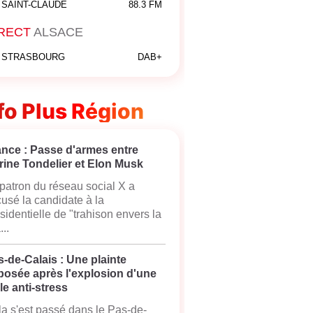
SAINT-CLAUDE
88.3 FM
RECT
ALSACE
STRASBOURG
DAB+
fo Plus Région
ance : Passe d'armes entre
rine Tondelier et Elon Musk
patron du réseau social X a
usé la candidate à la
sidentielle de "trahison envers la
...
-de-Calais : Une plainte
posée après l'explosion d'une
le anti-stress
a s'est passé dans le Pas-de-