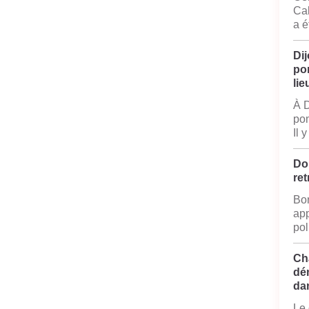
Cal
a é
Dij
po
lie
À D
pom
Il 
Do
ret
Bon
app
pol
Ch
dé
da
Le 