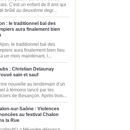
ais. C'est un enfant de 8 ans qui
té brûlé au deuxième degr...
on : le traditionnel bal des
mpiers aura finalement bien
u
ijon, le traditionnel bal des
piers aura finalement bien lieu.
y a un mois maintenant, l...
ubs : Christian Delaunay
rouvé sain et sauf
ne nouvelle au lendemain d'un
el à témoins lancé par les
iciers de Besançon. Après trois...
alon-sur-Saône : Violences
noncées au festival Chalon
ns la Rue
collectif La Méandre dénonce