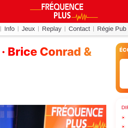
Info
Jeux
Replay
Contact
Régie Pub
· Brice Conrad &
ÉC
DI