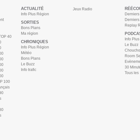
ACTUALITÉ
RÉÉCO
Jeux Radio
Info Plus Région
Derniers 
nt
Derniers
SORTIES
Replay 
Bons Plans
Ma région
PODCA
 TOP 40
Info Plu
CHRONIQUES
0
Le Buzz
Info Plus Région
0
Chouchou
Météo
00
Room Se
Bons Plans
00
Evèneme
Le Buzz
00
30 Minut
Info trafic
00
Tous les
00
OP 100
ançais
90
s
80
s