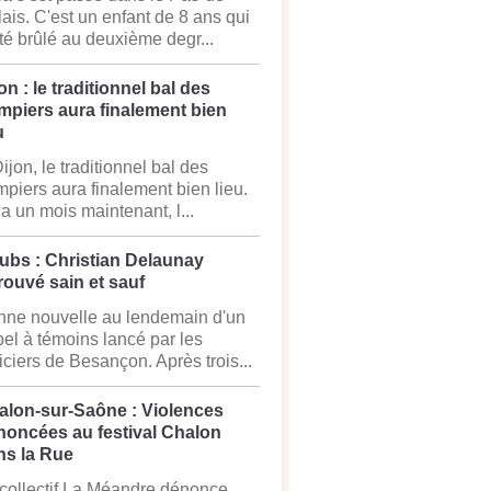
ais. C'est un enfant de 8 ans qui
té brûlé au deuxième degr...
on : le traditionnel bal des
mpiers aura finalement bien
u
ijon, le traditionnel bal des
piers aura finalement bien lieu.
y a un mois maintenant, l...
ubs : Christian Delaunay
rouvé sain et sauf
ne nouvelle au lendemain d'un
el à témoins lancé par les
iciers de Besançon. Après trois...
alon-sur-Saône : Violences
noncées au festival Chalon
ns la Rue
collectif La Méandre dénonce