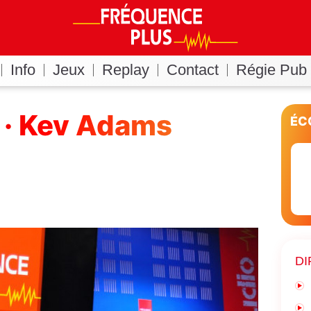
Info
Jeux
Replay
Contact
Régie Pub
 · Kev Adams
ÉC
DI