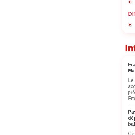
DI
In
Fr
Ma
Le 
acc
pré
Fra
Pas
dé
bal
Cel