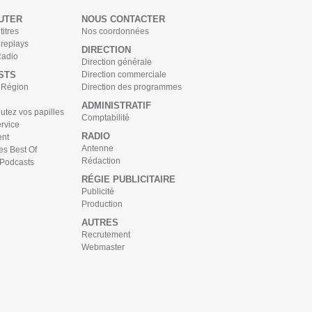
UTER
NOUS CONTACTER
titres
Nos coordonnées
 replays
DIRECTION
Radio
Direction générale
STS
Direction commerciale
s Région
Direction des programmes
ADMINISTRATIF
tez vos papilles
Comptabilité
rvice
RADIO
nt
Antenne
es Best Of
Rédaction
 Podcasts
RÉGIE PUBLICITAIRE
Publicité
Production
AUTRES
Recrutement
Webmaster