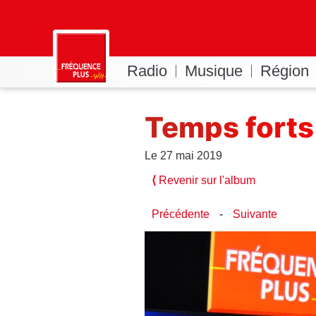
Radio
Musique
Région
Temps forts
Le 27 mai 2019
⟨
Revenir sur l'album
Précédente
-
Suivante