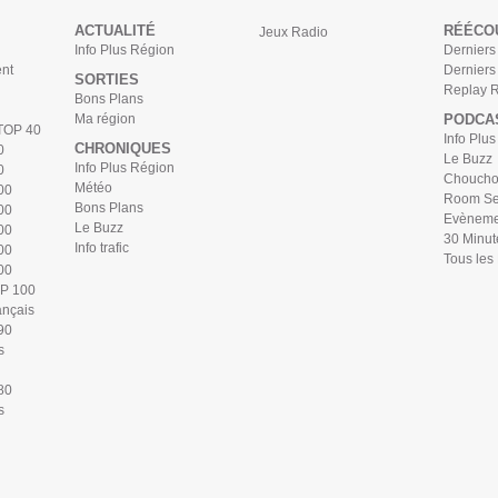
ACTUALITÉ
RÉÉCO
Jeux Radio
Info Plus Région
Derniers 
nt
Derniers
SORTIES
Replay 
Bons Plans
Ma région
PODCA
 TOP 40
Info Plu
CHRONIQUES
0
Le Buzz
Info Plus Région
0
Chouchou
Météo
00
Room Se
Bons Plans
00
Evèneme
Le Buzz
00
30 Minut
Info trafic
00
Tous les
00
OP 100
ançais
90
s
80
s