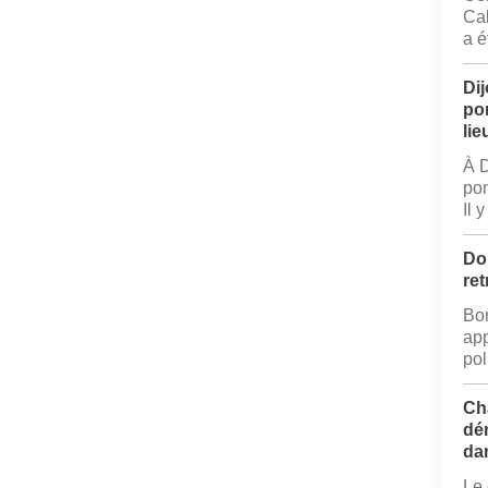
Cal
a é
Dij
po
lie
À D
pom
Il 
Do
ret
Bon
app
pol
Ch
dé
da
Le 