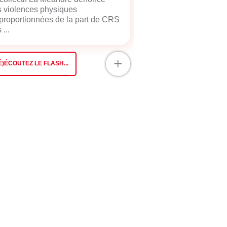
 violences physiques
proportionnées de la part de CRS
 ...
+
É)ÉCOUTEZ LE FLASH...