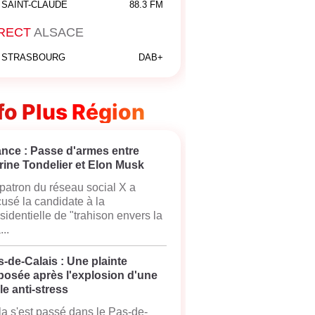
SAINT-CLAUDE
88.3 FM
RECT
ALSACE
STRASBOURG
DAB+
fo Plus Région
ance : Passe d'armes entre
rine Tondelier et Elon Musk
patron du réseau social X a
usé la candidate à la
sidentielle de "trahison envers la
...
-de-Calais : Une plainte
posée après l'explosion d'une
le anti-stress
a s'est passé dans le Pas-de-