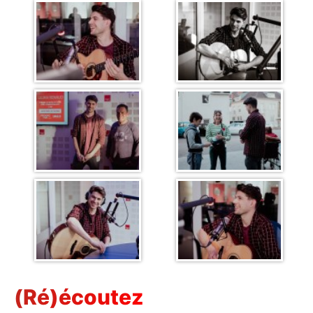
(Ré)écoutez