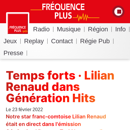
Radio
Musique
Région
Info
Jeux
Replay
Contact
Régie Pub
Presse
Temps forts · Lilian
Renaud dans
Génération Hits
Le 23 février 2022
Notre star franc-comtoise Lilian Renaud
était en direct dans l'émission