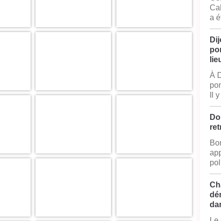
Cal
a é
Dij
po
lie
À D
pom
Il 
Do
ret
Bon
app
pol
Ch
dé
da
Le 