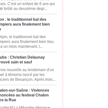
ais. C'est un enfant de 8 ans qui
té brûlé au deuxième degr...
on : le traditionnel bal des
mpiers aura finalement bien
u
ijon, le traditionnel bal des
piers aura finalement bien lieu.
y a un mois maintenant, l...
ubs : Christian Delaunay
rouvé sain et sauf
ne nouvelle au lendemain d'un
el à témoins lancé par les
iciers de Besançon. Après trois...
alon-sur-Saône : Violences
noncées au festival Chalon
ns la Rue
collectif La Méandre dénonce