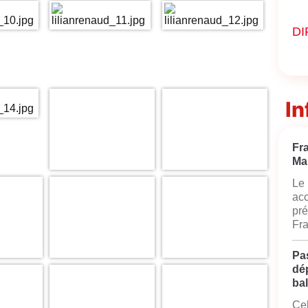
DI
In
Fr
Ma
Le 
acc
pré
Fra
Pas
dé
bal
Cel