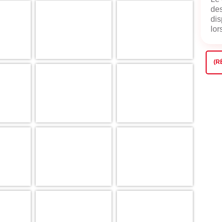
des
dis
lors
(R