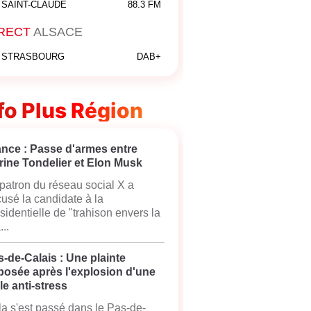
SAINT-CLAUDE
88.3 FM
RECT
ALSACE
STRASBOURG
DAB+
fo Plus Région
ance : Passe d'armes entre
rine Tondelier et Elon Musk
patron du réseau social X a
usé la candidate à la
sidentielle de "trahison envers la
...
-de-Calais : Une plainte
posée après l'explosion d'une
le anti-stress
a s'est passé dans le Pas-de-