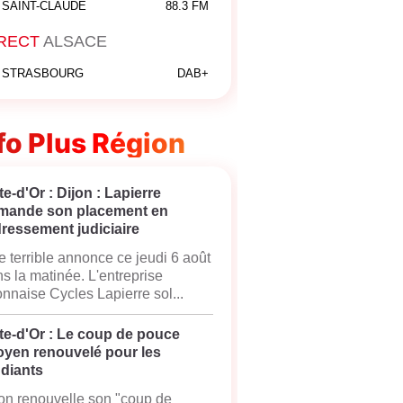
SAINT-CLAUDE
88.3 FM
RECT
ALSACE
STRASBOURG
DAB+
fo Plus Région
e-d'Or : Dijon : Lapierre
mande son placement en
ressement judiciaire
 terrible annonce ce jeudi 6 août
s la matinée. L'entreprise
onnaise Cycles Lapierre sol...
te-d'Or : Le coup de pouce
oyen renouvelé pour les
udiants
on renouvelle son "coup de