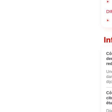
DI
In
Côt
de
red
Une
dan
dij
Cô
cit
ét
Dij