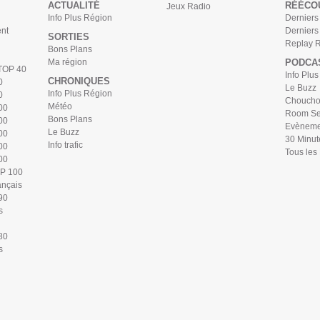
ACTUALITÉ
RÉÉCO
Jeux Radio
Info Plus Région
Derniers 
nt
Derniers
SORTIES
Replay 
Bons Plans
Ma région
PODCA
 TOP 40
Info Plu
CHRONIQUES
0
Le Buzz
Info Plus Région
0
Chouchou
Météo
00
Room Se
Bons Plans
00
Evèneme
Le Buzz
00
30 Minut
Info trafic
00
Tous les
00
OP 100
ançais
90
s
80
s