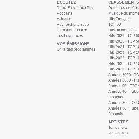
ÉCOUTEZ
CLASSEMENTS
Direct Fréquence Plus
Dernières entrées
Podcasts
Musique du mome
Actualité
Hits Français
Rechercher un titre
TOP 50
Demander un titre
Hits du moment ·
Les fréquences
Hits 2026 · TOP 5
Hits 2025 · TOP 5
VOS ÉMISSIONS
Hits 2024 · TOP 1
Grille des programmes
Hits 2023 · TOP 1
Hits 2022 · TOP 1
Hits 2021 · TOP 1
Hits 2020 · TOP 1
Années 2000 · T
Années 2000 · Fr
Années 90 · TOP 
Années 90 · Tube
Français
Années 80 · TOP 
Années 80 · Tube
Français
ARTISTES
Temps forts
Vos artistes