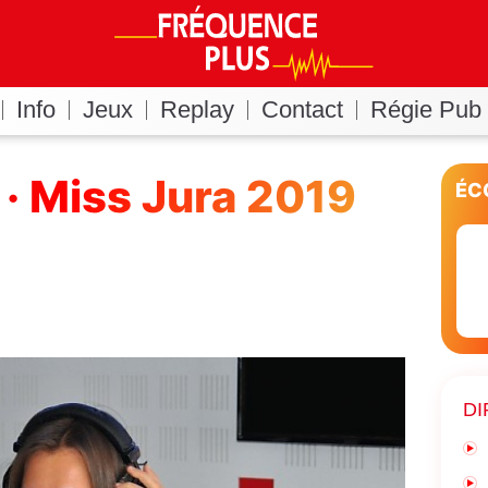
Info
Jeux
Replay
Contact
Régie Pub
 · Miss Jura 2019
ÉC
DI