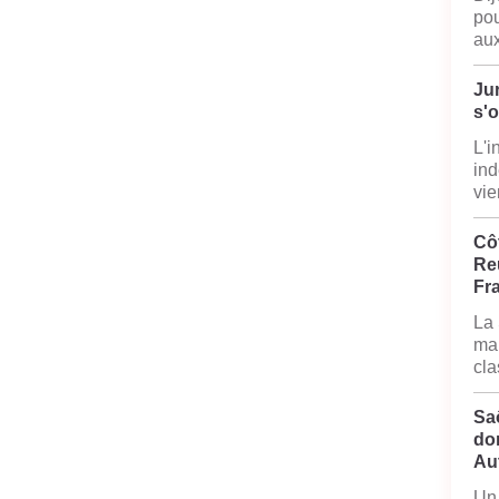
pou
aux
Jur
s'
L'i
ind
vie
Côt
Reu
Fr
La 
mai
cla
Sa
do
Au
Un 