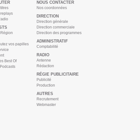
UTER
NOUS CONTACTER
titres
Nos coordonnées
 replays
DIRECTION
Radio
Direction générale
STS
Direction commerciale
s Région
Direction des programmes
ADMINISTRATIF
tez vos papilles
Comptabilité
rvice
RADIO
nt
Antenne
es Best Of
Rédaction
 Podcasts
RÉGIE PUBLICITAIRE
Publicité
Production
AUTRES
Recrutement
Webmaster