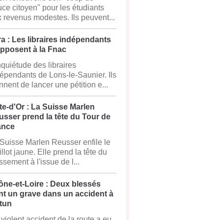
ce citoyen" pour les étudiants
 revenus modestes. Ils peuvent...
a : Les libraires indépendants
opposent à la Fnac
nquiétude des libraires
épendants de Lons-le-Saunier. Ils
nnent de lancer une pétition e...
e-d'Or : La Suisse Marlen
sser prend la tête du Tour de
ance
Suisse Marlen Reusser enfile le
llot jaune. Elle prend la tête du
ssement à l'issue de l...
ône-et-Loire : Deux blessés
nt un grave dans un accident à
tun
violent accident de la route a eu