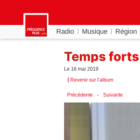
Radio
Musique
Région
Temps forts
Le 16 mai 2019
⟨
Revenir sur l'album
Précédente
-
Suivante