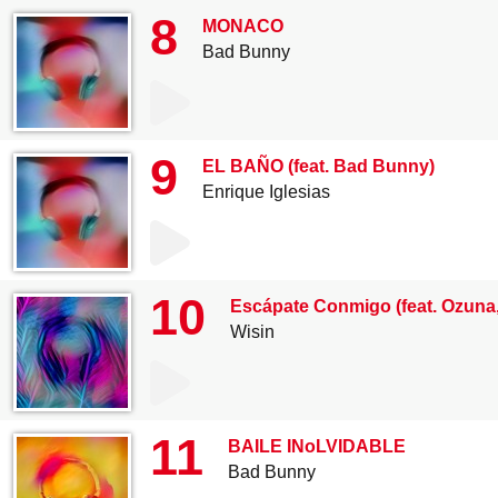
8
MONACO
Bad Bunny
9
EL BAÑO (feat. Bad Bunny)
Enrique Iglesias
10
Escápate Conmigo (feat. Ozuna,
Wisin
11
BAILE INoLVIDABLE
Bad Bunny