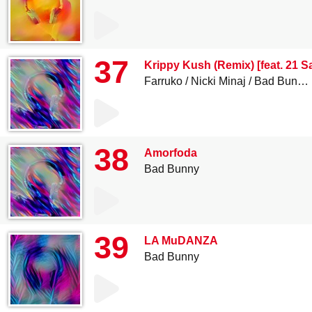
37
Krippy Kush (Remix) [feat. 21 
Farruko
Nicki Minaj
Bad Bunny (feat. 21 Savage
38
Amorfoda
Bad Bunny
39
LA MuDANZA
Bad Bunny