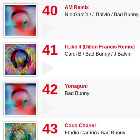
40
AM Remix
Nio García
J Balvin
Bad Bunny
41
I Like It (Dillon Francis Remix)
Cardi B
Bad Bunny
J Balvin
42
Yonaguni
Bad Bunny
43
Coco Chanel
Eladio Carrión
Bad Bunny