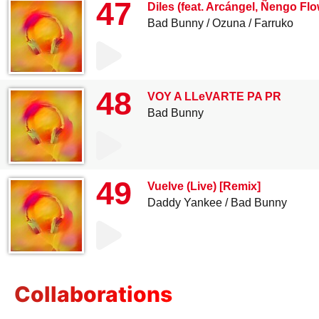
47
Diles (feat. Arcángel, Ñengo F
Bad Bunny
Ozuna
Farruko
48
VOY A LLeVARTE PA PR
Bad Bunny
49
Vuelve (Live) [Remix]
Daddy Yankee
Bad Bunny
Collaborations