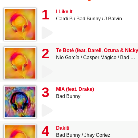
1
I Like It
Cardi B
Bad Bunny
J Balvin
2
Te Boté (feat. Darell, Ozuna & Nick
Nio García
Casper Mágico
Bad Bunny
3
MIA (feat. Drake)
Bad Bunny
4
Dakiti
Bad Bunny
Jhay Cortez