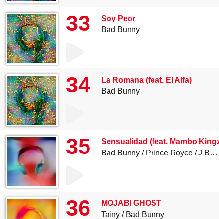
33
Soy Peor
Bad Bunny
34
La Romana (feat. El Alfa)
Bad Bunny
35
Sensualidad (feat. Mambo Kingz
Bad Bunny
Prince Royce
J Balvin
36
MOJABI GHOST
Tainy
Bad Bunny