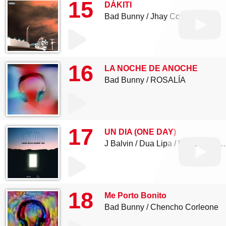
15
DÁKITI
Bad Bunny
Jhay Cortez
16
LA NOCHE DE ANOCHE
Bad Bunny
ROSALÍA
17
UN DIA (ONE DAY)
J Balvin
Dua Lipa
Bad Bunny
18
Me Porto Bonito
Bad Bunny
Chencho Corleone