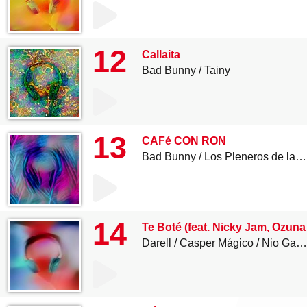
12
Callaita
Bad Bunny
Tainy
13
CAFé CON RON
Bad Bunny
Los Pleneros de la Cresta
14
Te Boté (feat. Nicky Jam, Ozun
Darell
Casper Mágico
Nio García