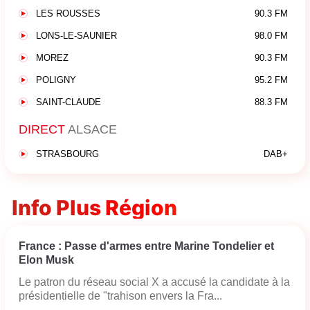
LES ROUSSES
90.3 FM
LONS-LE-SAUNIER
98.0 FM
MOREZ
90.3 FM
POLIGNY
95.2 FM
SAINT-CLAUDE
88.3 FM
DIRECT
ALSACE
STRASBOURG
DAB+
Info Plus Région
France : Passe d'armes entre Marine Tondelier et
Elon Musk
Le patron du réseau social X a accusé la candidate à la
présidentielle de "trahison envers la Fra...