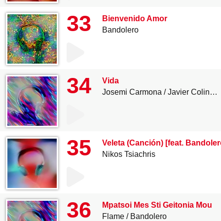
33
Bienvenido Amor
Bandolero
34
Vida
Josemi Carmona
Javier Colina
35
Veleta (Canción) [feat. Bandoler
Nikos Tsiachris
36
Mpatsoi Mes Sti Geitonia Mou
Flame
Bandolero