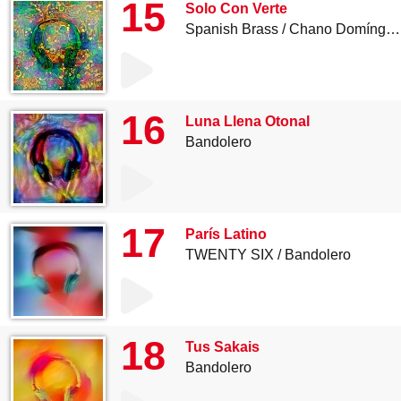
15
Solo Con Verte
Spanish Brass
Chano Domínguez
16
Luna Llena Otonal
Bandolero
17
París Latino
TWENTY SIX
Bandolero
18
Tus Sakais
Bandolero