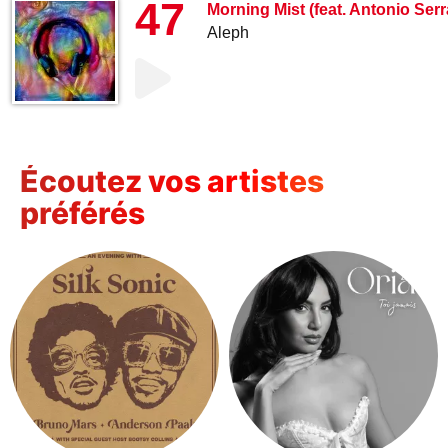
47
Morning Mist (feat. Antonio Ser
Aleph
Écoutez vos artistes
préférés