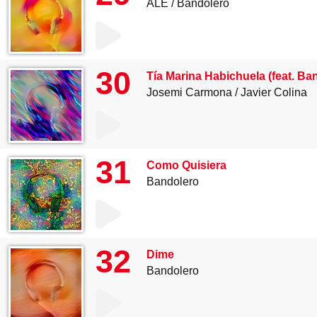
ALE
Bandolero
30
Tía Marina Habichuela (feat. Ba
Josemi Carmona
Javier Colina
31
Como Quisiera
Bandolero
32
Dime
Bandolero