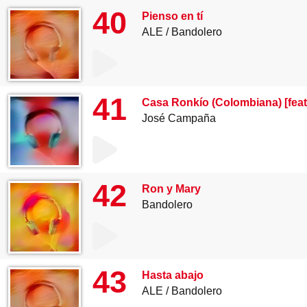
40
Pienso en tí
ALE
Bandolero
41
Casa Ronkío (Colombiana) [feat
José Campaña
42
Ron y Mary
Bandolero
43
Hasta abajo
ALE
Bandolero