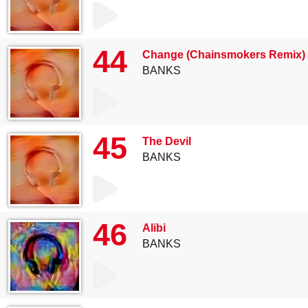
44
Change (Chainsmokers Remix)
BANKS
45
The Devil
BANKS
46
Alibi
BANKS