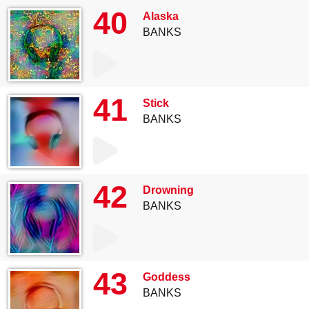
40
Alaska
BANKS
41
Stick
BANKS
42
Drowning
BANKS
43
Goddess
BANKS