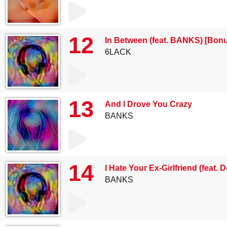
12
In Between (feat. BANKS) [Bon
6LACK
13
And I Drove You Crazy
BANKS
14
I Hate Your Ex-Girlfriend (feat. D
BANKS