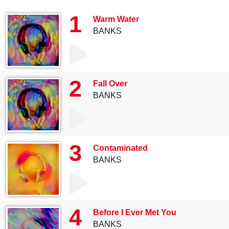
1
Warm Water
BANKS
2
Fall Over
BANKS
3
Contaminated
BANKS
4
Before I Ever Met You
BANKS