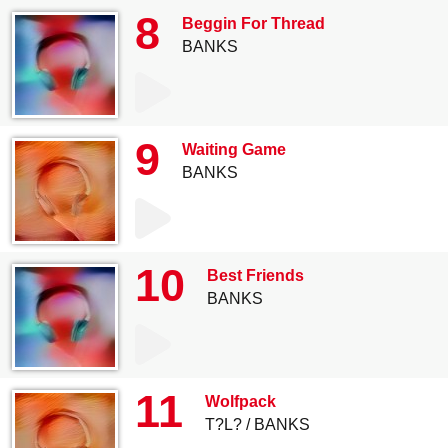
8
Beggin For Thread
BANKS
9
Waiting Game
BANKS
10
Best Friends
BANKS
11
Wolfpack
T?L?
BANKS