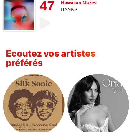
47
Hawaiian Mazes
BANKS
Écoutez vos artistes
préférés