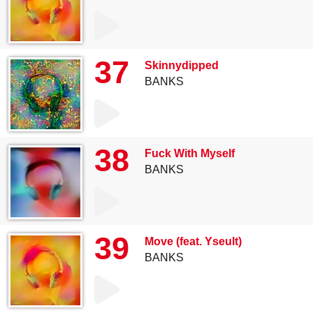
37
Skinnydipped
BANKS
38
Fuck With Myself
BANKS
39
Move (feat. Yseult)
BANKS