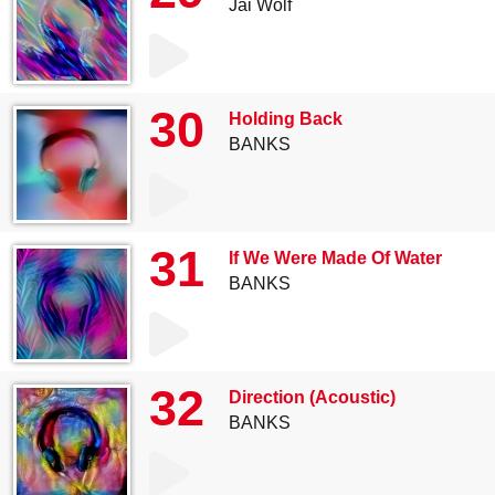
Jai Wolf
30
Holding Back
BANKS
31
If We Were Made Of Water
BANKS
32
Direction (Acoustic)
BANKS