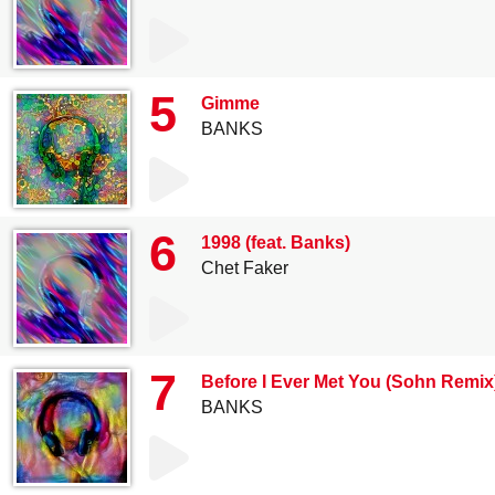
5
Gimme
BANKS
6
1998 (feat. Banks)
Chet Faker
7
Before I Ever Met You (Sohn Remix
BANKS