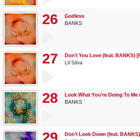
26
Godless
BANKS
27
Don't You Love (feat. BANKS) [
Lil Silva
28
Look What You're Doing To Me (f
BANKS
29
Don't Look Down (feat. BANKS)