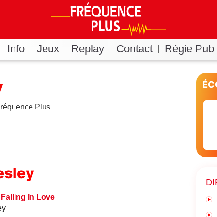
Info
Jeux
Replay
Contact
Régie Pub
y
ÉC
 Fréquence Plus
esley
DI
 Falling In Love
ey