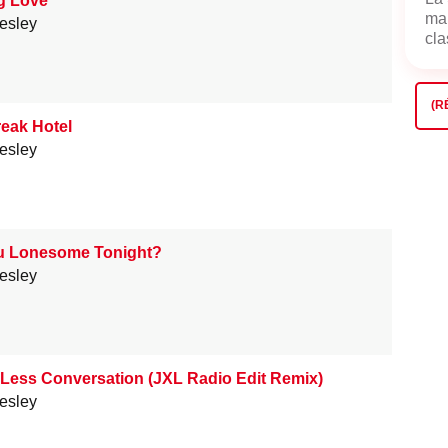
g Love
mai
resley
cla
(R
eak Hotel
resley
u Lonesome Tonight?
resley
e Less Conversation (JXL Radio Edit Remix)
resley