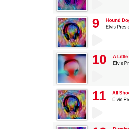
9
Hound Do
Elvis Presl
10
A Littl
Elvis P
11
All Sho
Elvis Pr