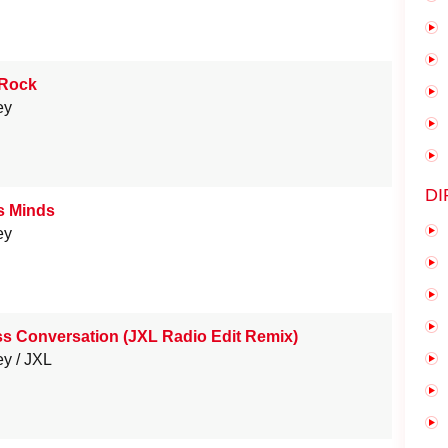
 Rock
ey
DI
s Minds
ey
ess Conversation (JXL Radio Edit Remix)
ey
JXL