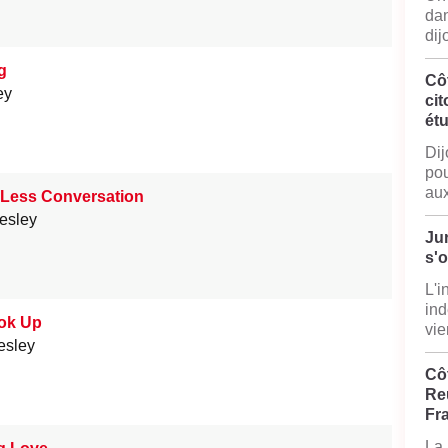
dan
dij
g
Cô
ey
cit
ét
Dij
pou
aux
e Less Conversation
resley
Jur
s'
L'i
ind
ok Up
vie
esley
Côt
Reu
Fr
La 