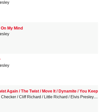
resley
 On My Mind
resley
y
resley
wist Again / The Twist / Move It / Dynamite / You Keep a Knock
 Checker
Cliff Richard
Little Richard
Elvis Presley
Jerry Le