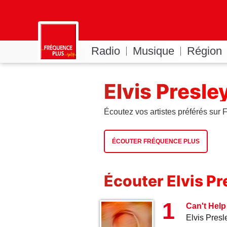
Radio
Musique
Région
Elvis Presle
Écoutez vos artistes préférés sur
ÉCOUTER FRÉQUENCE PLUS
Écouter Elvis Pr
1
Can't Help
Elvis Presl