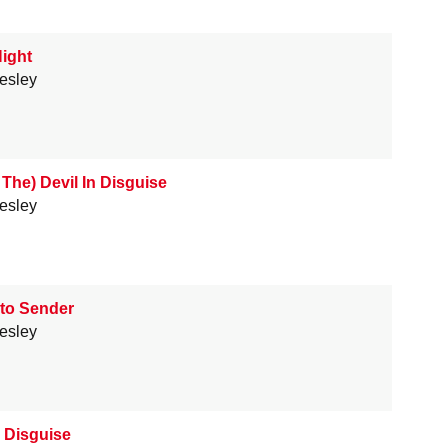
Night
resley
 The) Devil In Disguise
resley
 to Sender
resley
n Disguise