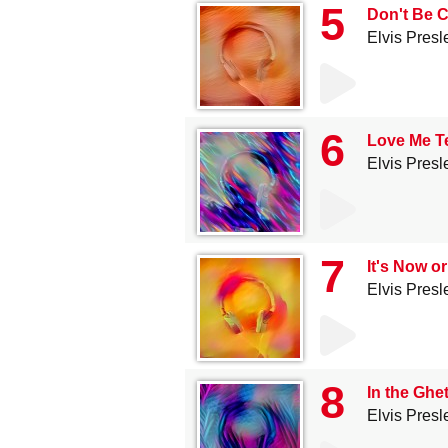
5
Don't Be C
Elvis Presl
6
Love Me T
Elvis Presl
7
It's Now o
Elvis Presl
8
In the Ghe
Elvis Presl