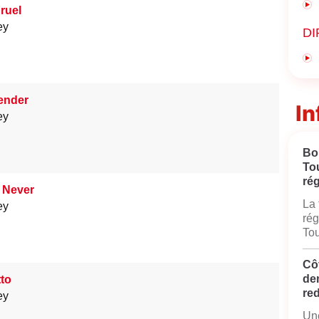
ruel
ey
DI
ender
In
ey
Bo
To
rég
r Never
La 
ey
rég
Tou
Côt
de
tto
red
ey
Une