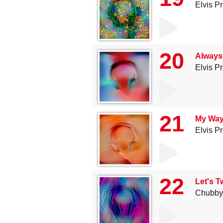
Elvis P
20
Always
Elvis P
21
My Wa
Elvis P
22
Let's T
Chubby