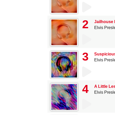
2
Jailhouse
Elvis Presl
3
Suspiciou
Elvis Presl
4
A Little L
Elvis Presl