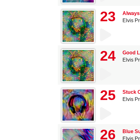
23
Always
Elvis P
24
Good L
Elvis P
25
Stuck 
Elvis P
26
Blue S
Elvis P