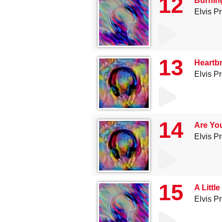
12
Burnin
Elvis P
13
Heartbr
Elvis P
14
Are Yo
Elvis P
15
A Littl
Elvis P