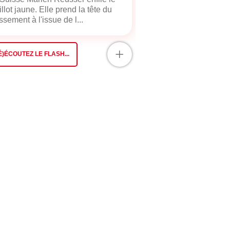
llot jaune. Elle prend la tête du
ssement à l'issue de l...
+
É)ÉCOUTEZ LE FLASH...