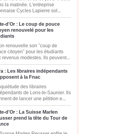
s la matinée. L'entreprise
onnaise Cycles Lapierre sol...
te-d'Or : Le coup de pouce
oyen renouvelé pour les
udiants
on renouvelle son "coup de
ce citoyen" pour les étudiants
 revenus modestes. Ils peuvent...
a : Les libraires indépendants
opposent à la Fnac
nquiétude des libraires
épendants de Lons-le-Saunier. Ils
nnent de lancer une pétition e...
e-d'Or : La Suisse Marlen
sser prend la tête du Tour de
ance
Suisse Marlen Reusser enfile le