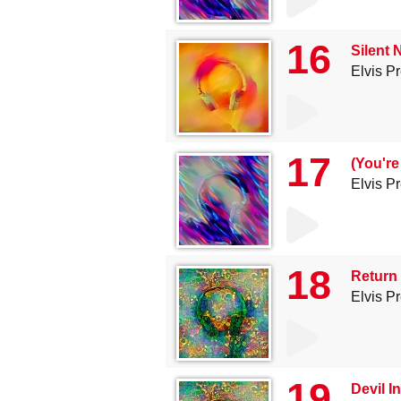
16
Silent 
Elvis P
17
(You're
Elvis P
18
Return
Elvis P
19
Devil I