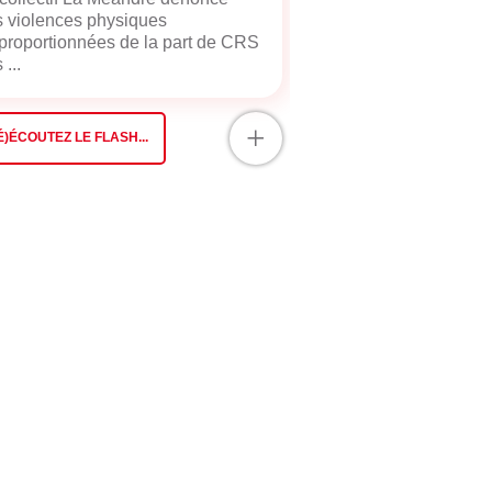
 violences physiques
proportionnées de la part de CRS
 ...
+
É)ÉCOUTEZ LE FLASH...