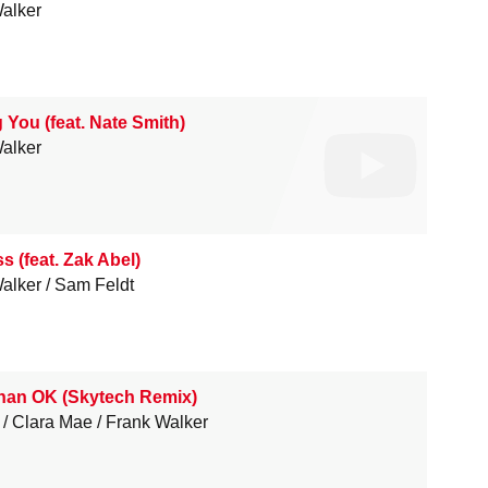
alker
 You (feat. Nate Smith)
alker
 (feat. Zak Abel)
alker
Sam Feldt
han OK (Skytech Remix)
Clara Mae
Frank Walker