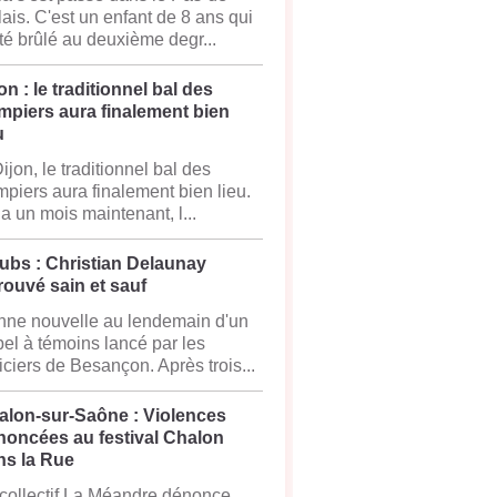
ais. C'est un enfant de 8 ans qui
té brûlé au deuxième degr...
on : le traditionnel bal des
mpiers aura finalement bien
u
ijon, le traditionnel bal des
piers aura finalement bien lieu.
y a un mois maintenant, l...
ubs : Christian Delaunay
rouvé sain et sauf
ne nouvelle au lendemain d'un
el à témoins lancé par les
iciers de Besançon. Après trois...
alon-sur-Saône : Violences
noncées au festival Chalon
ns la Rue
collectif La Méandre dénonce