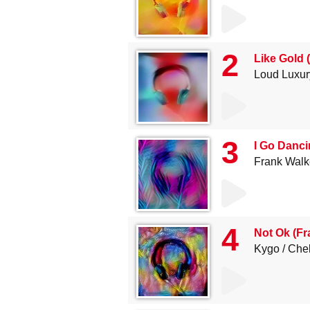
2
Like Gold 
Loud Luxur
3
I Go Danci
Frank Walk
4
Not Ok (Fr
Kygo
Chel