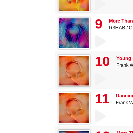
9
More Than
R3HAB
C
10
Young (
Frank W
11
Dancing
Frank W