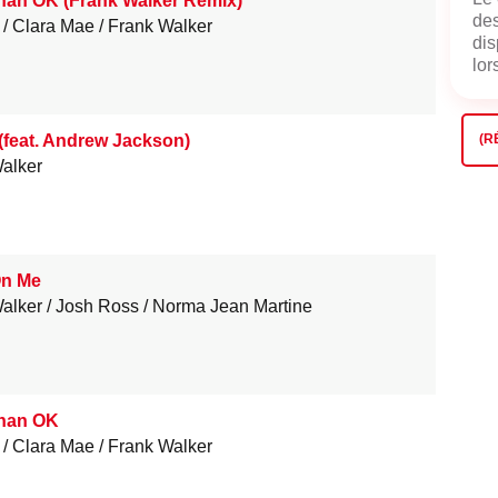
han OK (Frank Walker Remix)
des
Clara Mae
Frank Walker
dis
lors
(feat. Andrew Jackson)
(R
alker
On Me
alker
Josh Ross
Norma Jean Martine
han OK
Clara Mae
Frank Walker