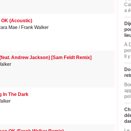
Cal
a é
 OK (Acoustic)
Dij
lara Mae
Frank Walker
po
lie
À D
pom
Il 
feat. Andrew Jackson) [Sam Feldt Remix]
alker
Do
ret
Bon
app
 In The Dark
pol
alker
Ch
dé
da
Le 