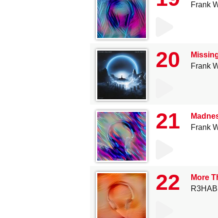
Frank W
20
Missing
Frank W
21
Madness
Frank W
22
More T
R3HAB