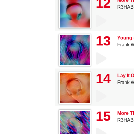
12
More T
R3HAB
13
Young 
Frank W
14
Lay It 
Frank W
15
More T
R3HAB