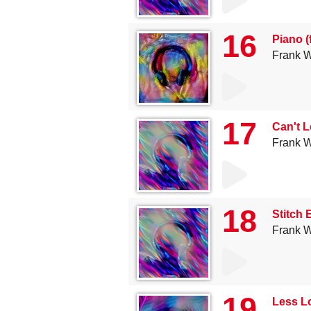
16
Piano (
Frank W
17
Can't L
Frank W
18
Stitch
Frank W
19
Less L