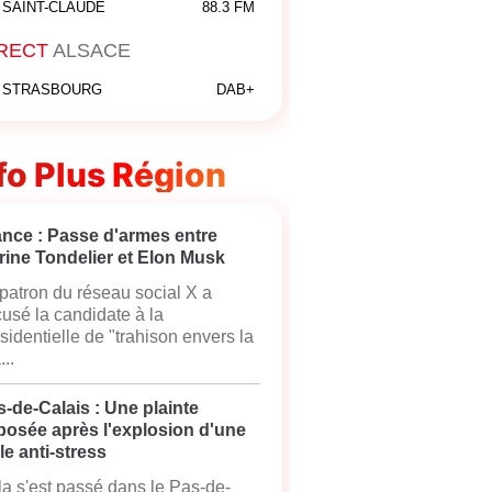
SAINT-CLAUDE
88.3 FM
RECT
ALSACE
STRASBOURG
DAB+
fo Plus Région
ance : Passe d'armes entre
rine Tondelier et Elon Musk
patron du réseau social X a
usé la candidate à la
sidentielle de "trahison envers la
...
-de-Calais : Une plainte
posée après l'explosion d'une
le anti-stress
a s'est passé dans le Pas-de-