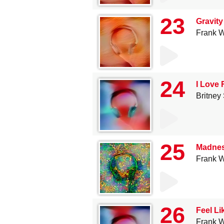
23
Gravity
Frank W
24
I Love 
Britney
25
Madness
Frank W
26
Feel Li
Frank W