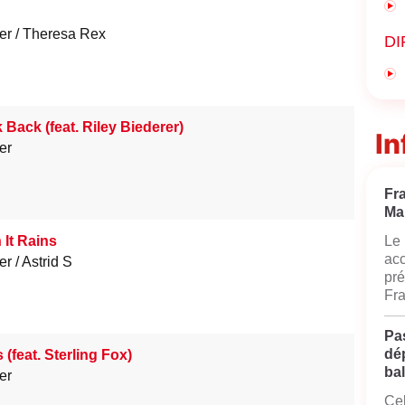
er
Theresa Rex
DI
 Back (feat. Riley Biederer)
In
er
Fr
Ma
It Rains
Le 
acc
er
Astrid S
pré
Fra
Pas
dé
 (feat. Sterling Fox)
bal
er
Cel