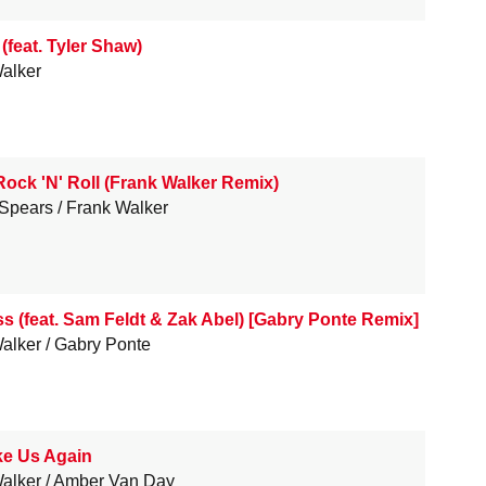
 (feat. Tyler Shaw)
alker
Rock 'N' Roll (Frank Walker Remix)
 Spears
Frank Walker
 (feat. Sam Feldt & Zak Abel) [Gabry Ponte Remix]
alker
Gabry Ponte
ke Us Again
alker
Amber Van Day