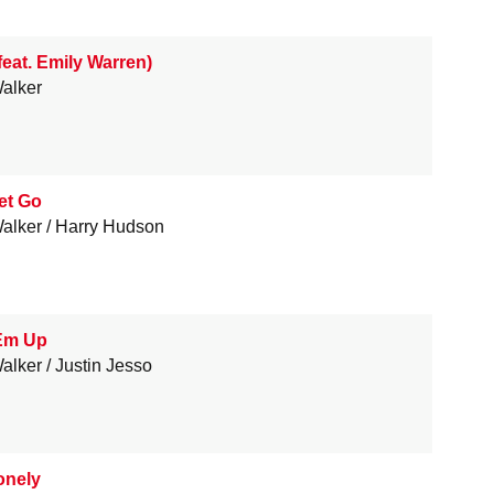
feat. Emily Warren)
alker
et Go
alker
Harry Hudson
 Em Up
alker
Justin Jesso
onely