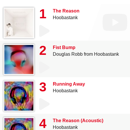
1
The Reason
Hoobastank
2
Fist Bump
Douglas Robb from Hoobastank
3
Running Away
Hoobastank
4
The Reason (Acoustic)
Hoobastank