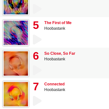
5
The First of Me
Hoobastank
6
So Close, So Far
Hoobastank
7
Connected
Hoobastank