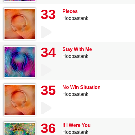
33
Pieces
Hoobastank
34
Stay With Me
Hoobastank
35
No Win Situation
Hoobastank
36
If I Were You
Hoobastank