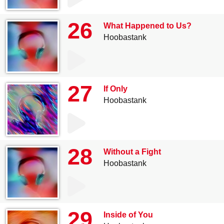
26
What Happened to Us?
Hoobastank
27
If Only
Hoobastank
28
Without a Fight
Hoobastank
29
Inside of You