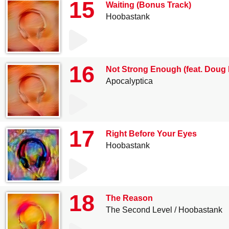
15
Waiting (Bonus Track)
Hoobastank
16
Not Strong Enough (feat. Dou
Apocalyptica
17
Right Before Your Eyes
Hoobastank
18
The Reason
The Second Level
Hoobastank