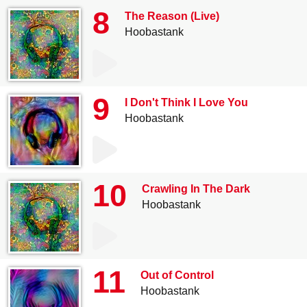
8
The Reason (Live)
Hoobastank
9
I Don't Think I Love You
Hoobastank
10
Crawling In The Dark
Hoobastank
11
Out of Control
Hoobastank