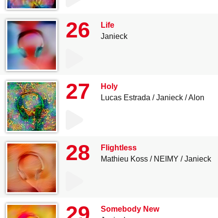
26
Life
Janieck
27
Holy
Lucas Estrada
Janieck
Alon
28
Flightless
Mathieu Koss
NEIMY
Janieck
29
Somebody New