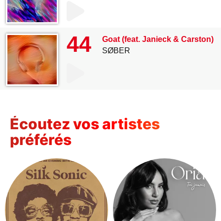
44
Goat (feat. Janieck & Carston)
SØBER
Écoutez vos artistes
préférés