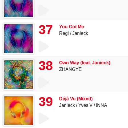
37
You Got Me
Regi
Janieck
38
Own Way (feat. Janieck)
ZHANGYE
39
Déjà Vu (Mixed)
Janieck
Yves V
INNA