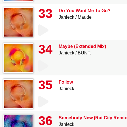
33
Do You Want Me To Go?
Janieck
Maude
34
Maybe (Extended Mix)
Janieck
BUNT.
35
Follow
Janieck
36
Somebody New (Rat City Remix
Janieck