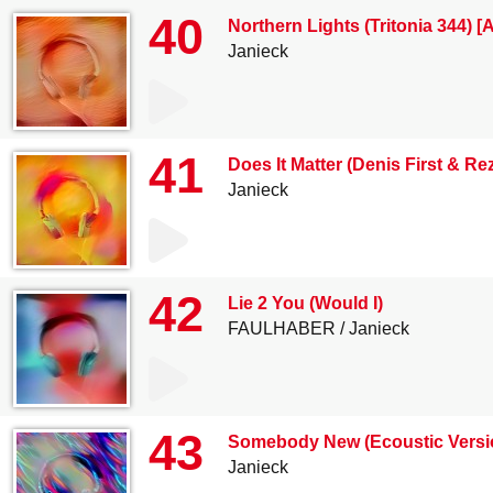
40
Northern Lights (Tritonia 344) 
Janieck
41
Does It Matter (Denis First & R
Janieck
42
Lie 2 You (Would I)
FAULHABER
Janieck
43
Somebody New (Ecoustic Versi
Janieck