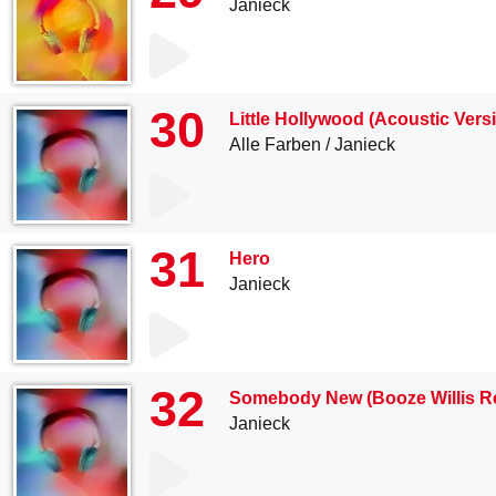
Janieck
30
Little Hollywood (Acoustic Vers
Alle Farben
Janieck
31
Hero
Janieck
32
Somebody New (Booze Willis R
Janieck