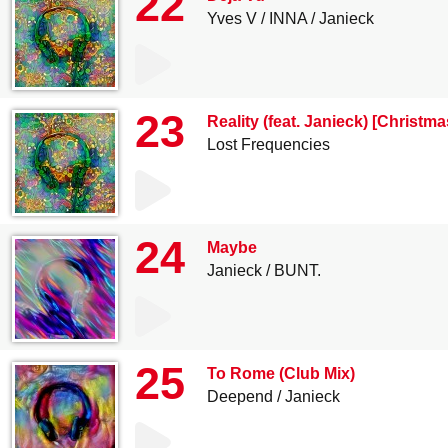
22
Yves V
INNA
Janieck
23
Reality (feat. Janieck) [Christma
Lost Frequencies
24
Maybe
Janieck
BUNT.
25
To Rome (Club Mix)
Deepend
Janieck