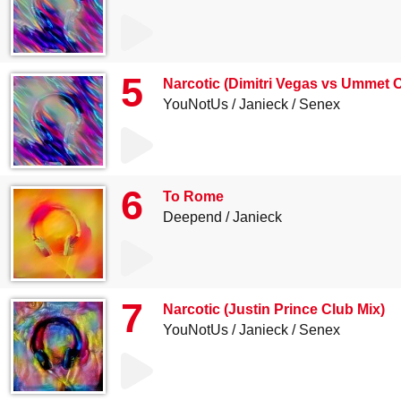
5
Narcotic (Dimitri Vegas vs Ummet 
YouNotUs
Janieck
Senex
6
To Rome
Deepend
Janieck
7
Narcotic (Justin Prince Club Mix)
YouNotUs
Janieck
Senex