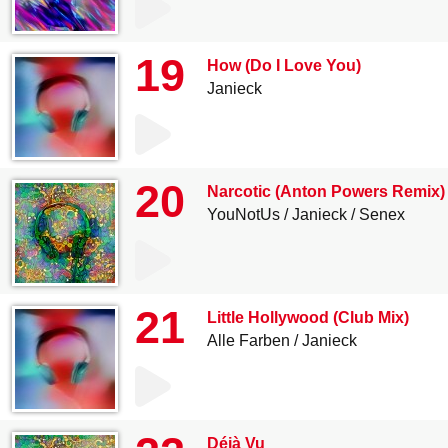
19
How (Do I Love You)
Janieck
20
Narcotic (Anton Powers Remix)
YouNotUs
Janieck
Senex
21
Little Hollywood (Club Mix)
Alle Farben
Janieck
Déjà Vu