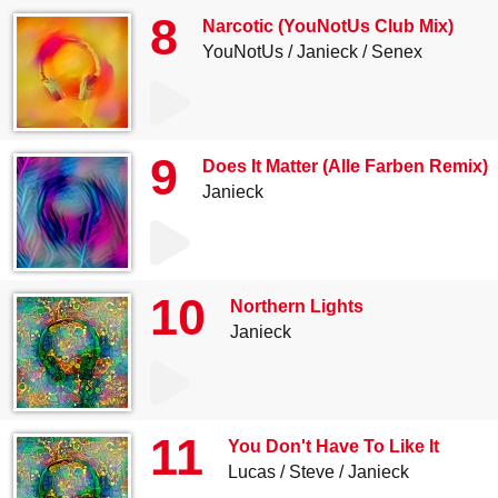
8
Narcotic (YouNotUs Club Mix)
YouNotUs
Janieck
Senex
9
Does It Matter (Alle Farben Remix)
Janieck
10
Northern Lights
Janieck
11
You Don't Have To Like It
Lucas
Steve
Janieck