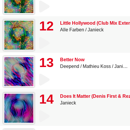
12
Little Hollywood (Club Mix Exte
Alle Farben
Janieck
13
Better Now
Deepend
Mathieu Koss
Janieck
14
Does It Matter (Denis First & R
Janieck