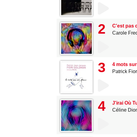
2
C'est pas 
Carole Fre
3
4 mots sur
Patrick Fior
4
J'irai Où T
Céline Dio