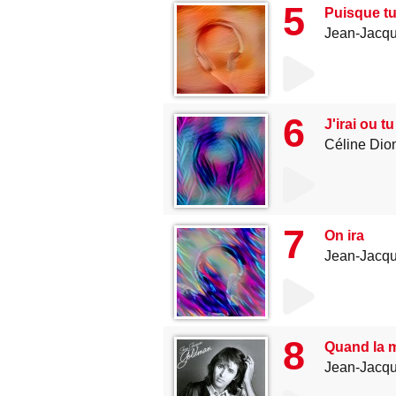
5
Puisque tu
Jean-Jacq
6
J'irai ou tu
Céline Dio
7
On ira
Jean-Jacq
8
Quand la 
Jean-Jacq