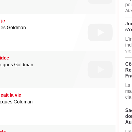
pou
aux
 je
Jur
ues Goldman
s'
L'i
ind
vie
idée
Côt
acques Goldman
Reu
Fr
La 
mai
eait la vie
cla
acques Goldman
Sa
do
Au
Un 