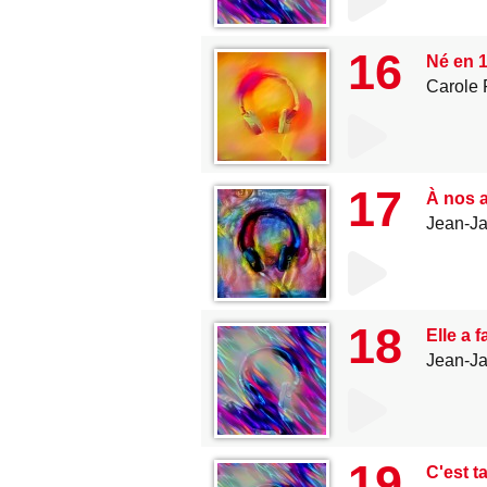
16
Né en 1
Carole 
17
À nos 
Jean-J
18
Elle a 
Jean-J
19
C'est t