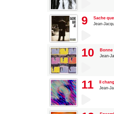
9
Sache que
Jean-Jacq
10
Bonne 
Jean-J
11
Il chang
Jean-J