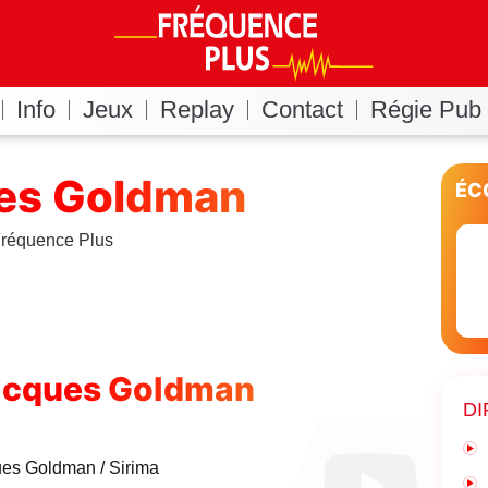
Info
Jeux
Replay
Contact
Régie Pub
es Goldman
ÉC
 Fréquence Plus
acques Goldman
DI
ues Goldman
Sirima