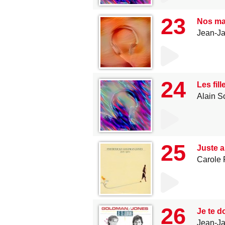
23
Nos ma
Jean-J
24
Les fill
Alain 
25
Juste 
Carole 
26
Je te 
Jean-J