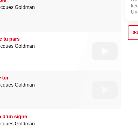
ble
lie
acques Goldman
Une
(R
 tu pars
acques Goldman
toi
acques Goldman
ra d'un signe
acques Goldman