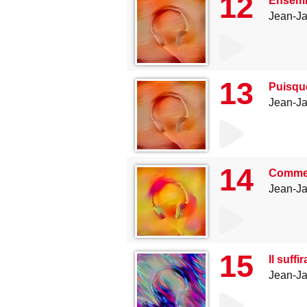
12
Ensem
Jean-J
13
Puisque
Jean-J
14
Comme 
Jean-J
15
Il suffi
Jean-J