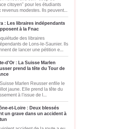
ce citoyen" pour les étudiants
 revenus modestes. Ils peuvent...
a : Les libraires indépendants
opposent à la Fnac
nquiétude des libraires
épendants de Lons-le-Saunier. Ils
nnent de lancer une pétition e...
e-d'Or : La Suisse Marlen
sser prend la tête du Tour de
ance
Suisse Marlen Reusser enfile le
llot jaune. Elle prend la tête du
ssement à l'issue de l...
ône-et-Loire : Deux blessés
nt un grave dans un accident à
tun
violent accident de la route a eu