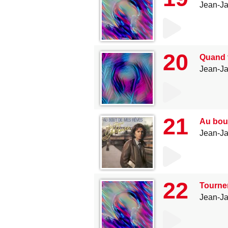
Jean-J
20
Quand 
Jean-J
21
Au bou
Jean-J
22
Tournen
Jean-J