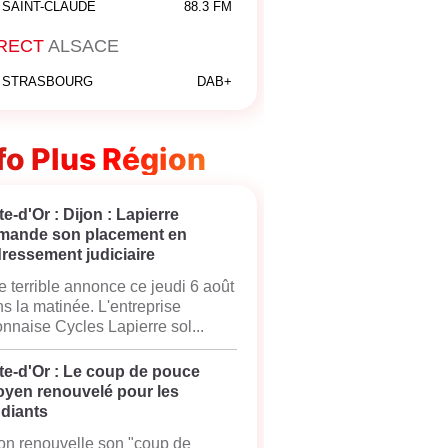
SAINT-CLAUDE
88.3 FM
RECT
ALSACE
STRASBOURG
DAB+
fo Plus Région
e-d'Or : Dijon : Lapierre
mande son placement en
ressement judiciaire
 terrible annonce ce jeudi 6 août
s la matinée. L'entreprise
onnaise Cycles Lapierre sol...
te-d'Or : Le coup de pouce
oyen renouvelé pour les
udiants
on renouvelle son "coup de