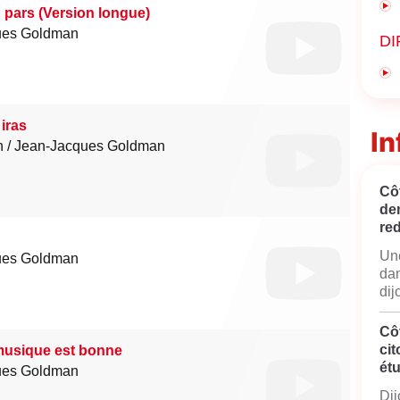
 pars (Version longue)
ues Goldman
DI
 iras
In
n
Jean-Jacques Goldman
Côt
de
red
Une
ues Goldman
dan
dij
Cô
cit
musique est bonne
ét
ues Goldman
Dij