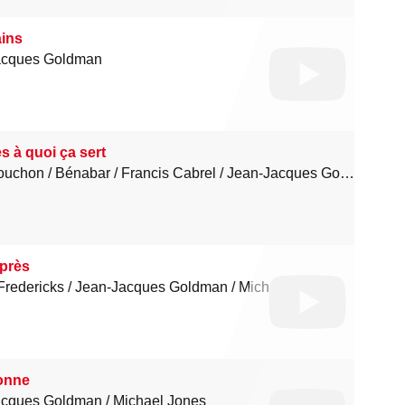
ins
acques Goldman
es à quoi ça sert
Souchon
Bénabar
Francis Cabrel
Jean-Jacques Goldman
après
Fredericks
Jean-Jacques Goldman
Michael Jones
donne
acques Goldman
Michael Jones