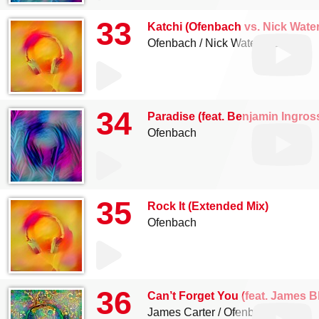
33
Katchi (Ofenbach vs. Nick Wat
Ofenbach
Nick Waterhouse
34
Paradise (feat. Benjamin Ingros
Ofenbach
35
Rock It (Extended Mix)
Ofenbach
36
Can’t Forget You (feat. James B
James Carter
Ofenbach