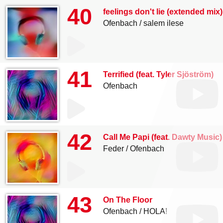
40
feelings don't lie (extended mix)
Ofenbach
salem ilese
41
Terrified (feat. Tyler Sjöström)
Ofenbach
42
Call Me Papi (feat. Dawty Music
Feder
Ofenbach
43
On The Floor
Ofenbach
HOLA!