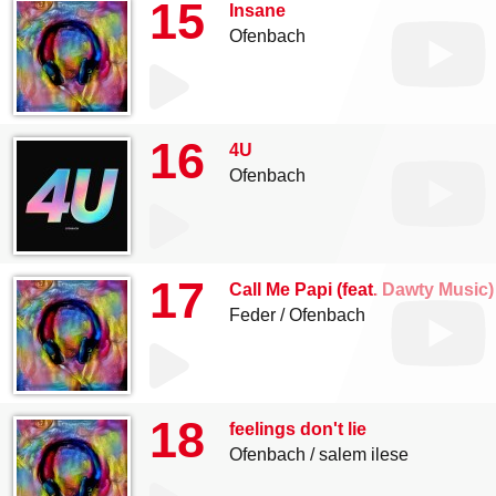
15
Insane
Ofenbach
16
4U
Ofenbach
17
Call Me Papi (feat. Dawty Music)
Feder
Ofenbach
18
feelings don't lie
Ofenbach
salem ilese