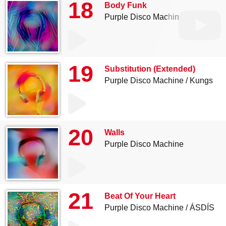
18
Body Funk
Purple Disco Machine
19
Substitution (Extended)
Purple Disco Machine
Kungs
20
Walls
Purple Disco Machine
21
Beat Of Your Heart
Purple Disco Machine
ÁSDÍS