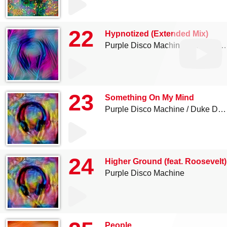
22
Hypnotized (Extended Mix)
Purple Disco Machine
Sophie and the Giants
23
Something On My Mind
Purple Disco Machine
Duke Dumont
24
Higher Ground (feat. Roosevelt)
Purple Disco Machine
People