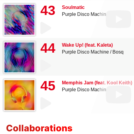
43
Soulmatic
Purple Disco Machine
44
Wake Up! (feat. Kaleta)
Purple Disco Machine
Bosq
45
Memphis Jam (feat. Kool Keith)
Purple Disco Machine
Collaborations