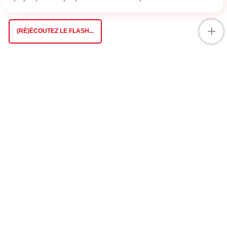
+
(RÉ)ÉCOUTEZ LE FLASH...