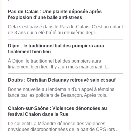
Pas-de-Calais : Une plainte déposée après
l'explosion d'une balle anti-stress
Cela s'est passé dans le Pas-de-Calais. C'est un enfant
de 8 ans qui a été brûlé au deuxième degr...
Dijon : le traditionnel bal des pompiers aura
finalement bien lieu
À Dijon, le traditionnel bal des pompiers aura
finalement bien lieu. Il y a un mois maintenant, l...
Doubs : Christian Delaunay retrouvé sain et sauf
Bonne nouvelle au lendemain d'un appel à témoins
lancé par les policiers de Besançon. Après trois...
Chalon-sur-Saône : Violences dénoncées au
festival Chalon dans la Rue
Le collectif La Méandre dénonce des violences
physiques disproportionnées de la part de CRS lors ...