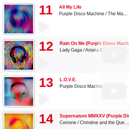
11
All My Life
Purple Disco Machine
The Magician
12
Rain On Me (Purple Disco Machi
Lady Gaga
Ariana Grande
Purple Disco Machine
13
L.O.V.E.
Purple Disco Machine
Boris Dlugosch
14
Supernature MMXXV (Purple Di
Cerrone
Christine and the Queens