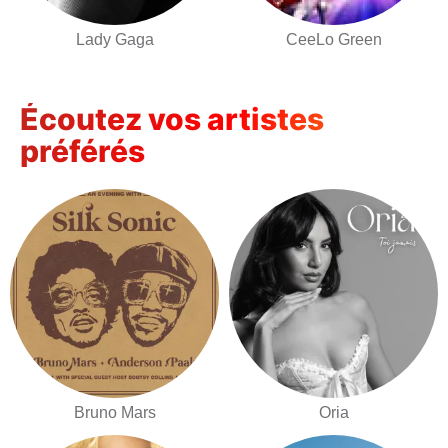
Lady Gaga
CeeLo Green
Écoutez vos artistes
préférés
Bruno Mars
Oria