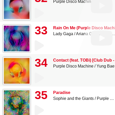
Purple Disco Machine
33
Rain On Me (Purple Disco Mach
Lady Gaga
Ariana Grande
Purple Disco Machine
34
Contact (feat. TOBi) [Club Dub -
Purple Disco Machine
Yung Bae
35
Paradise
Sophie and the Giants
Purple Disco Machine