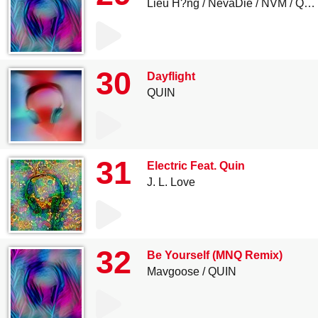
Liêu H?ng
NevaDie
NVM
QUIN
30
Dayflight
QUIN
31
Electric Feat. Quin
J. L. Love
32
Be Yourself (MNQ Remix)
Mavgoose
QUIN