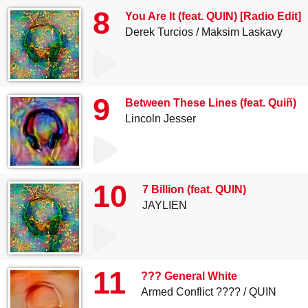
8
You Are It (feat. QUIN) [Radio Edit]
Derek Turcios
Maksim Laskavy
9
Between These Lines (feat. Quiñ)
Lincoln Jesser
10
7 Billion (feat. QUIN)
JAYLIEN
11
??? General White
Armed Conflict ????
QUIN