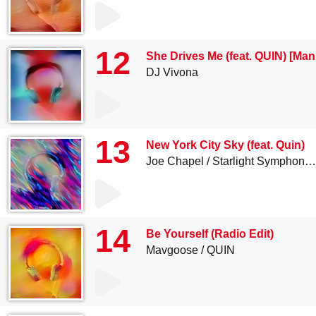
12
She Drives Me (feat. QUIN) [Man
DJ Vivona
13
New York City Sky (feat. Quin)
Joe Chapel
Starlight Symphony Band
14
Be Yourself (Radio Edit)
Mavgoose
QUIN