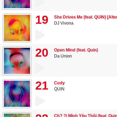
19
She Drives Me (feat. QUIN) [Alte
DJ Vivona
20
Open Mind (feat. Quin)
Da Union
21
Cody
QUIN
Ch? ?i Mình Yêu Thôi (feat. Qui