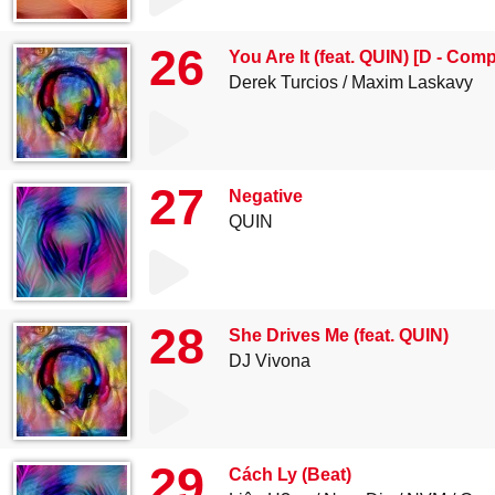
26
You Are It (feat. QUIN) [D - Co
Derek Turcios
Maxim Laskavy
27
Negative
QUIN
28
She Drives Me (feat. QUIN)
DJ Vivona
29
Cách Ly (Beat)