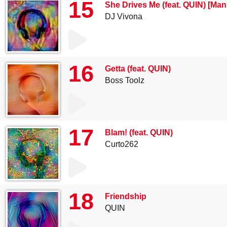
15
She Drives Me (feat. QUIN) [Man
DJ Vivona
16
Getta (feat. QUIN)
Boss Toolz
17
Blam! (feat. QUIN)
Curto262
18
Friendship
QUIN