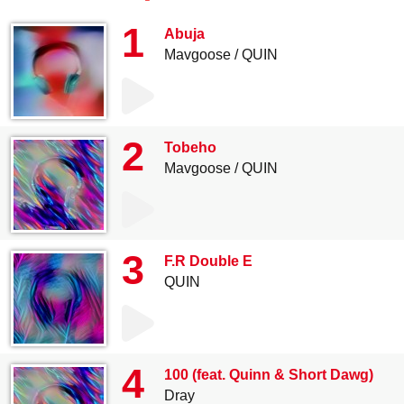
1
Abuja
Mavgoose
QUIN
2
Tobeho
Mavgoose
QUIN
3
F.R Double E
QUIN
4
100 (feat. Quinn & Short Dawg)
Dray