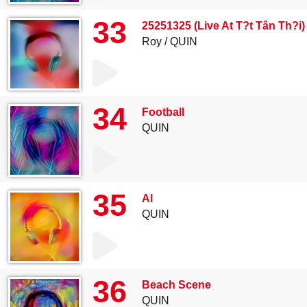
33
25251325 (Live At T?t Tân Th?i)
Roy
QUIN
34
Football
QUIN
35
Al
QUIN
36
Beach Scene
QUIN