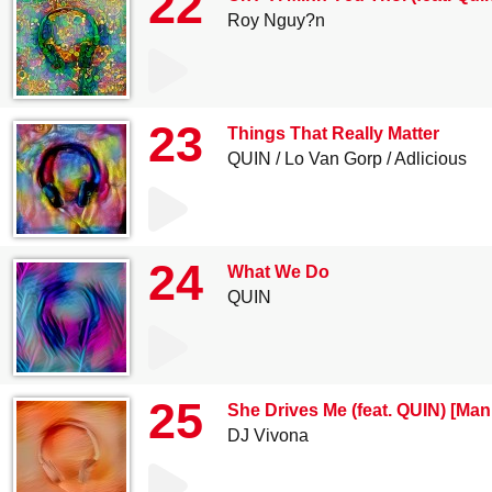
22
Roy Nguy?n
23
Things That Really Matter
QUIN
Lo Van Gorp
Adlicious
24
What We Do
QUIN
25
She Drives Me (feat. QUIN) [Man
DJ Vivona