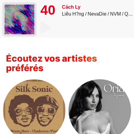
40
Cách Ly
Liêu H?ng
NevaDie
NVM
QUIN
Écoutez vos artistes
préférés