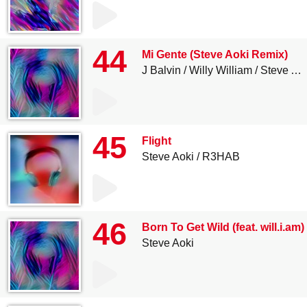
44
Mi Gente (Steve Aoki Remix)
J Balvin
Willy William
Steve Aoki
45
Flight
Steve Aoki
R3HAB
46
Born To Get Wild (feat. will.i.a
Steve Aoki