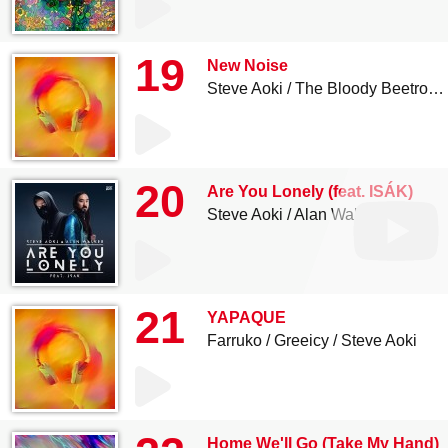
19
New Noise
Steve Aoki
The Bloody Beetroots
20
Are You Lonely (feat. ISÁK)
Steve Aoki
Alan Walker
21
YAPAQUE
Farruko
Greeicy
Steve Aoki
Home We'll Go (Take My Hand)