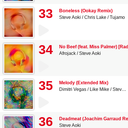
33
Boneless (Ookay Remix)
Steve Aoki
Chris Lake
Tujamo
34
No Beef (feat. Miss Palmer) [Rad
Afrojack
Steve Aoki
35
Melody (Extended Mix)
Dimitri Vegas
Like Mike
Steve Aoki
36
Deadmeat (Joachim Garraud Re
Steve Aoki