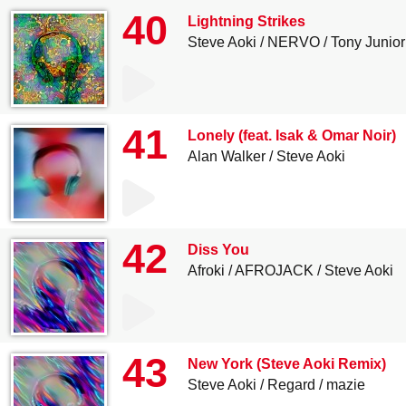
40
Lightning Strikes
Steve Aoki
NERVO
Tony Junior
41
Lonely (feat. Isak & Omar Noir)
Alan Walker
Steve Aoki
42
Diss You
Afroki
AFROJACK
Steve Aoki
43
New York (Steve Aoki Remix)
Steve Aoki
Regard
mazie