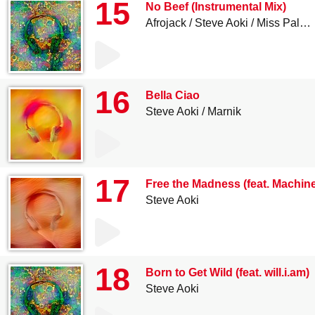
15
No Beef (Instrumental Mix)
Afrojack
Steve Aoki
Miss Palmer
16
Bella Ciao
Steve Aoki
Marnik
17
Free the Madness (feat. Machin
Steve Aoki
18
Born to Get Wild (feat. will.i.am)
Steve Aoki