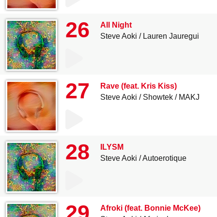
26
All Night
Steve Aoki
Lauren Jauregui
27
Rave (feat. Kris Kiss)
Steve Aoki
Showtek
MAKJ
28
ILYSM
Steve Aoki
Autoerotique
29
Afroki (feat. Bonnie McKee)