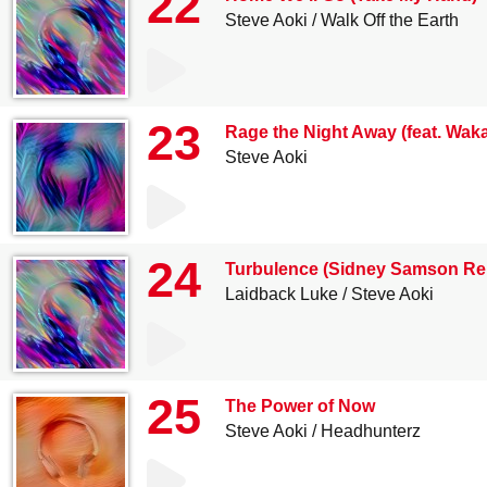
22
Steve Aoki
Walk Off the Earth
23
Rage the Night Away (feat. Wak
Steve Aoki
24
Turbulence (Sidney Samson Re
Laidback Luke
Steve Aoki
25
The Power of Now
Steve Aoki
Headhunterz