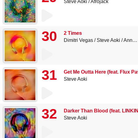
Steve Aoki
Afrojack
30
2 Times
Dimitri Vegas
Steve Aoki
Ann Lee
31
Get Me Outta Here (feat. Flux Pa
Steve Aoki
32
Darker Than Blood (feat. LINK
Steve Aoki