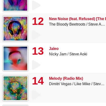
12
New Noise (feat. Refused) [The
The Bloody Beetroots
Steve Aoki
13
Jaleo
Nicky Jam
Steve Aoki
14
Melody (Radio Mix)
Dimitri Vegas
Like Mike
Steve Aoki