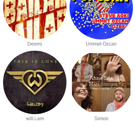
Deorro
Ummet Ozcan
will.i.am
Simon