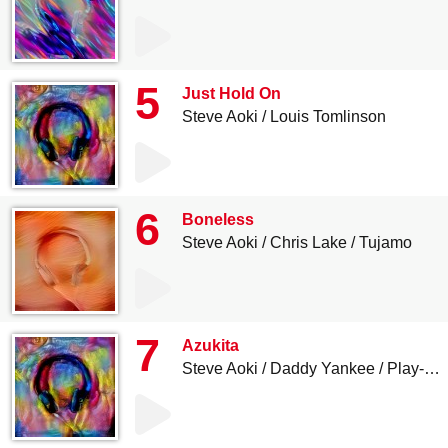
5
Just Hold On
Steve Aoki
Louis Tomlinson
6
Boneless
Steve Aoki
Chris Lake
Tujamo
7
Azukita
Steve Aoki
Daddy Yankee
Play-N-Skillz