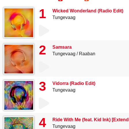
1
Wicked Wonderland (Radio Edit)
Tungevaag
2
Samsara
Tungevaag
Raaban
3
Vidorra (Radio Edit)
Tungevaag
4
Ride With Me (feat. Kid Ink) [Exten
Tungevaag