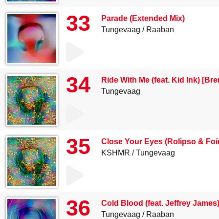
33
Parade (Extended Mix)
Tungevaag
Raaban
34
Ride With Me (feat. Kid Ink) [B
Tungevaag
35
Close Your Eyes (Rolipso & Foí
KSHMR
Tungevaag
36
Cold Blood (feat. Jeffrey James
Tungevaag
Raaban