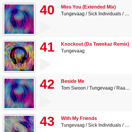
40
Miss You (Extended Mix)
Tungevaag
Sick Individuals
MA
41
Knockout (Da Tweekaz Remix)
Tungevaag
42
Beside Me
Tom Swoon
Tungevaag
Raaban
43
With My Friends
Tungevaag
Sick Individuals
Phi