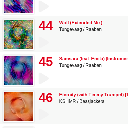
44
Wolf (Extended Mix)
Tungevaag
Raaban
45
Samsara (feat. Emila) [Instrumen
Tungevaag
Raaban
46
Eternity (with Timmy Trumpet) 
KSHMR
Bassjackers