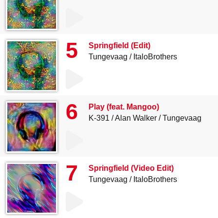
5
Springfield (Edit)
Tungevaag
ItaloBrothers
6
Play (feat. Mangoo)
K-391
Alan Walker
Tungevaag
7
Springfield (Video Edit)
Tungevaag
ItaloBrothers