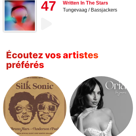
47
Written In The Stars
Tungevaag
Bassjackers
Écoutez vos artistes
préférés