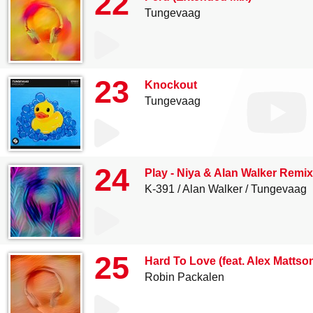
22
Tungevaag
23
Knockout
Tungevaag
24
Play - Niya & Alan Walker Remix
K-391
Alan Walker
Tungevaag
25
Hard To Love (feat. Alex Matt
Robin Packalen