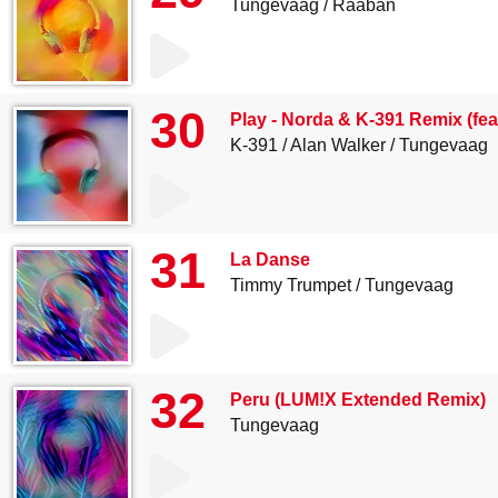
Tungevaag
Raaban
30
Play - Norda & K-391 Remix (fe
K-391
Alan Walker
Tungevaag
31
La Danse
Timmy Trumpet
Tungevaag
32
Peru (LUM!X Extended Remix)
Tungevaag