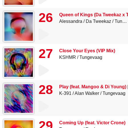
26
Queen of Kings (Da Tweekaz x
Alessandra
Da Tweekaz
Tungevaag
27
Close Your Eyes (VIP Mix)
KSHMR
Tungevaag
28
Play (feat. Mangoo & Di Young)
K-391
Alan Walker
Tungevaag
29
Coming Up (feat. Victor Crone)