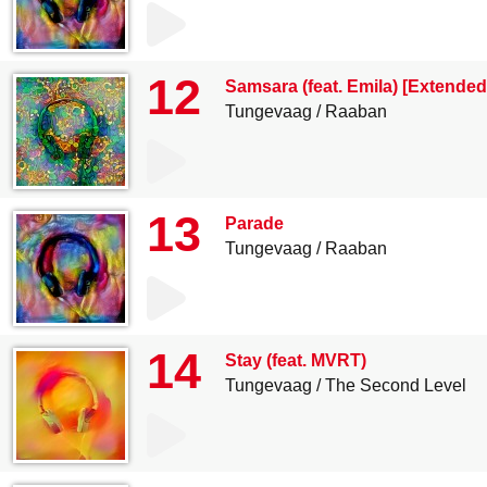
12
Samsara (feat. Emila) [Extended
Tungevaag
Raaban
13
Parade
Tungevaag
Raaban
14
Stay (feat. MVRT)
Tungevaag
The Second Level