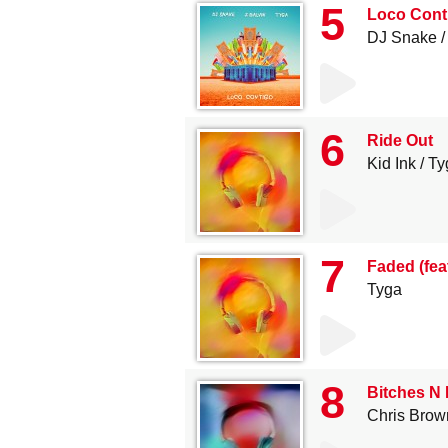
5
Loco Conti
DJ Snake
6
Ride Out
Kid Ink
Ty
7
Faded (fea
Tyga
8
Bitches N 
Chris Brow