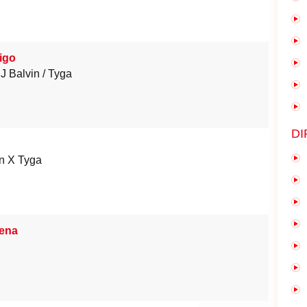
igo
J Balvin
Tyga
DI
n X Tyga
ena