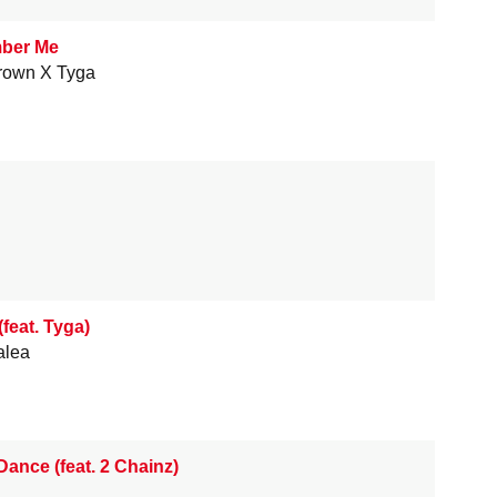
ber Me
rown X Tyga
feat. Tyga)
alea
ance (feat. 2 Chainz)