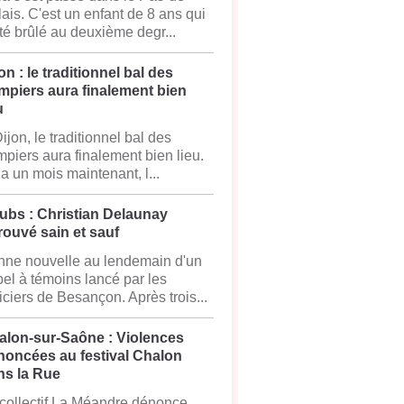
ais. C'est un enfant de 8 ans qui
té brûlé au deuxième degr...
on : le traditionnel bal des
mpiers aura finalement bien
u
ijon, le traditionnel bal des
piers aura finalement bien lieu.
y a un mois maintenant, l...
ubs : Christian Delaunay
rouvé sain et sauf
ne nouvelle au lendemain d'un
el à témoins lancé par les
iciers de Besançon. Après trois...
alon-sur-Saône : Violences
noncées au festival Chalon
ns la Rue
collectif La Méandre dénonce