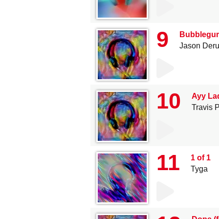
9
Bubblegum 
Jason Deru
10
Ayy Lad
Travis P
11
1 of 1
Tyga