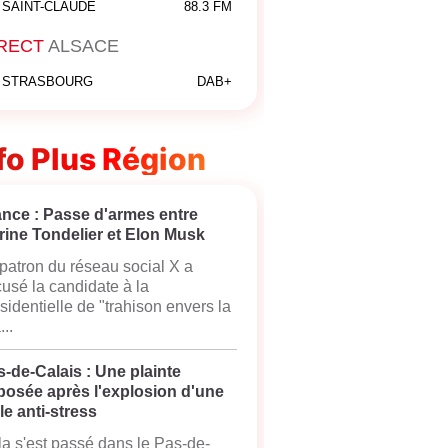
SAINT-CLAUDE
88.3 FM
RECT
ALSACE
STRASBOURG
DAB+
fo Plus Région
ance : Passe d'armes entre
rine Tondelier et Elon Musk
patron du réseau social X a
usé la candidate à la
sidentielle de "trahison envers la
...
-de-Calais : Une plainte
posée après l'explosion d'une
le anti-stress
a s'est passé dans le Pas-de-