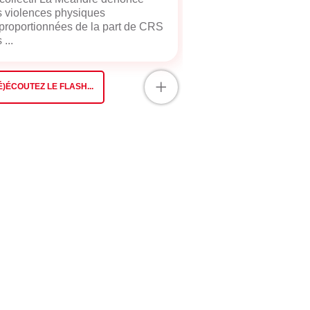
 violences physiques
proportionnées de la part de CRS
 ...
+
É)ÉCOUTEZ LE FLASH...