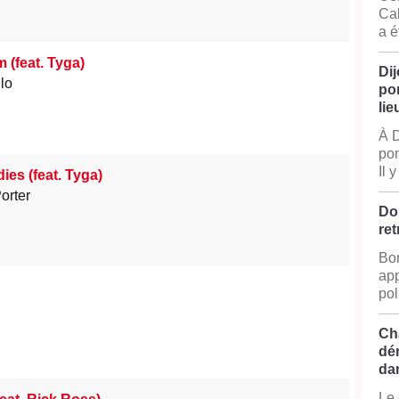
Cal
a é
(feat. Tyga)
Dij
lo
po
lie
À D
pom
Il 
ies (feat. Tyga)
orter
Do
ret
Bon
app
pol
Ch
dé
da
Le 