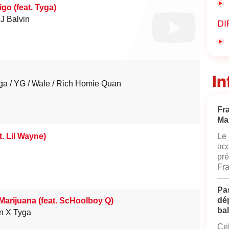
go (feat. Tyga)
J Balvin
DI
In
ga
YG
Wale
Rich Homie Quan
Fr
Ma
t. Lil Wayne)
Le 
acc
pré
Fra
Pas
dé
Marijuana (feat. ScHoolboy Q)
bal
n X Tyga
Cel