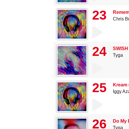
23
Remem
Chris B
24
SWISH
Tyga
25
Kream (
Iggy Az
26
Do My D
Tyga