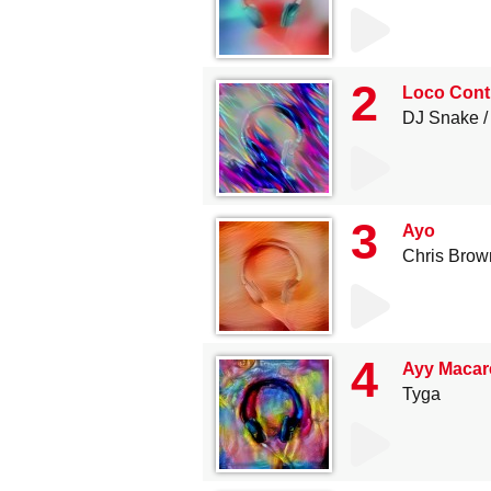
2
Loco Cont
DJ Snake
3
Ayo
Chris Brow
4
Ayy Macar
Tyga