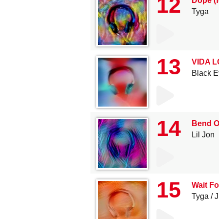
12
Dope (f
Tyga
13
VIDA LO
Black 
14
Bend Ov
Lil Jon
15
Wait Fo
Tyga
J