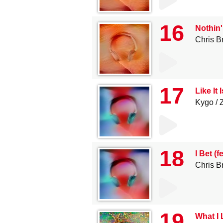
16
Nothin'
Chris B
17
Like It I
Kygo
18
I Bet (f
Chris B
19
What I 