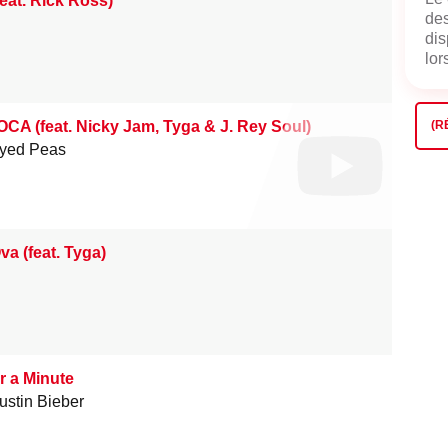
eat. Rick Ross)
des
dis
lors
CA (feat. Nicky Jam, Tyga & J. Rey Soul)
(R
Eyed Peas
a (feat. Tyga)
r a Minute
ustin Bieber