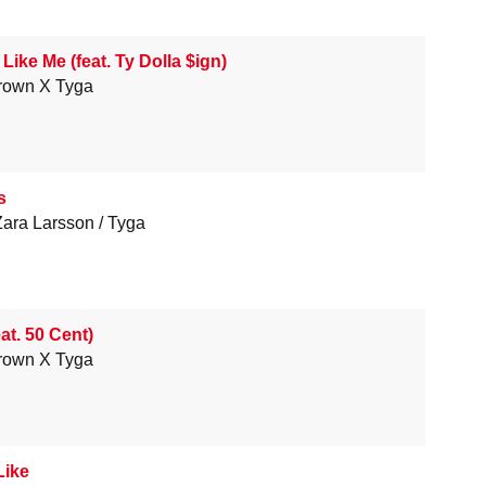
 Like Me (feat. Ty Dolla $ign)
rown X Tyga
s
Zara Larsson
Tyga
eat. 50 Cent)
rown X Tyga
Like