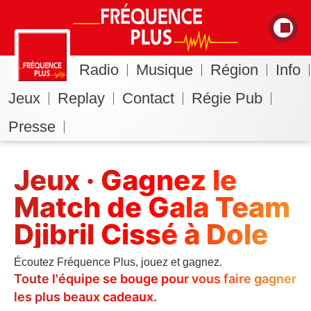
Radio
Musique
Région
Info
Jeux
Replay
Contact
Régie Pub
Presse
Jeux · Gagnez le
Match de Gala Team
Djibril Cissé à Dole
Écoutez Fréquence Plus, jouez et gagnez.
Toute l'équipe se bouge pour vous faire gagner
les plus beaux cadeaux.