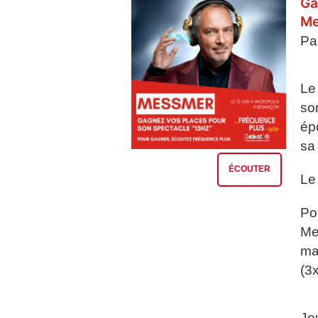
Ga
Me
Pa
Le
so
ép
sa 
ÉCOUTER
Le
Po
Me
ma
(3
Je