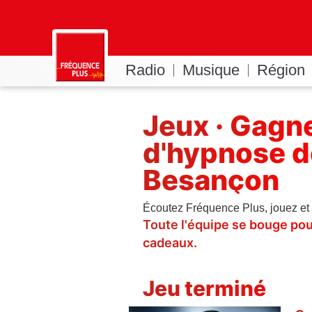
Radio
Musique
Région
Jeux · Gagne
d'hypnose 
Besançon
Écoutez Fréquence Plus, jouez et
Toute l'équipe se bouge pou
cadeaux.
Jeu terminé