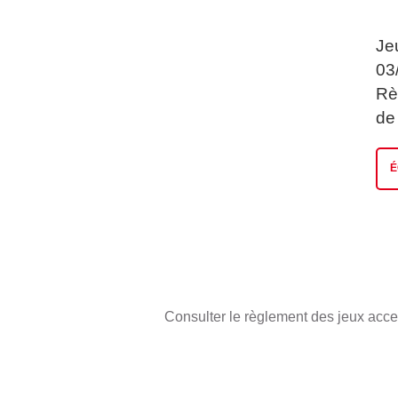
Je
03
Rè
de
É
Consulter le règlement des jeux acc