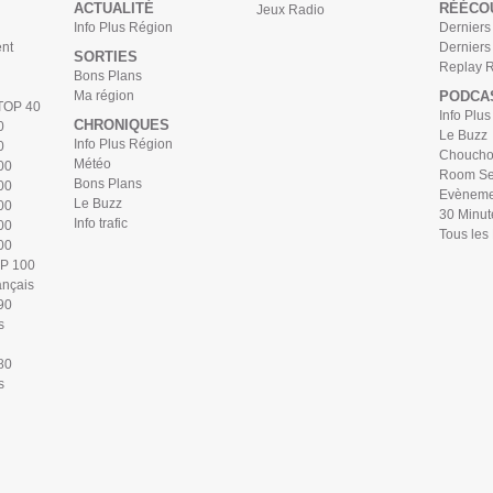
ACTUALITÉ
RÉÉCO
Jeux Radio
Info Plus Région
Derniers 
nt
Derniers
SORTIES
Replay 
Bons Plans
Ma région
PODCA
 TOP 40
Info Plu
CHRONIQUES
0
Le Buzz
Info Plus Région
0
Chouchou
Météo
00
Room Se
Bons Plans
00
Evèneme
Le Buzz
00
30 Minut
Info trafic
00
Tous les
00
OP 100
ançais
90
s
80
s