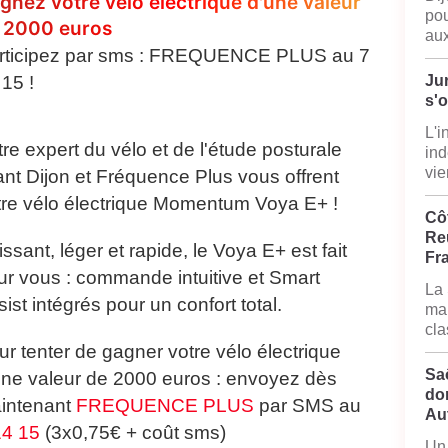
gnez votre vélo électrique d'une valeur
pou
 2000 euros
aux
rticipez par sms : FREQUENCE PLUS au 7
15 !
Jur
s'
L'i
re expert du vélo et de l'étude posturale
ind
vie
ant Dijon et Fréquence Plus vous offrent
tre vélo électrique Momentum Voya E+ !
Côt
Reu
ssant, léger et rapide, le Voya E+ est fait
Fr
ur vous : commande intuitive et Smart
La 
ist intégrés pour un confort total.
mai
cla
ur tenter de gagner votre vélo électrique
Sa
une valeur de 2000 euros : envoyez dès
do
intenant
FREQUENCE PLUS
par SMS au
Au
14 15
(3x0,75€ + coût sms)
Un 