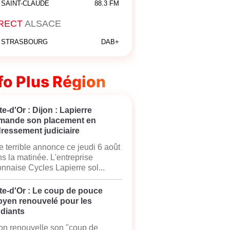
SAINT-CLAUDE
88.3 FM
RECT
ALSACE
STRASBOURG
DAB+
fo Plus Région
e-d'Or : Dijon : Lapierre
mande son placement en
ressement judiciaire
 terrible annonce ce jeudi 6 août
s la matinée. L'entreprise
onnaise Cycles Lapierre sol...
te-d'Or : Le coup de pouce
oyen renouvelé pour les
udiants
on renouvelle son "coup de