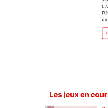
07
Rè
de
É
Les jeux en cour