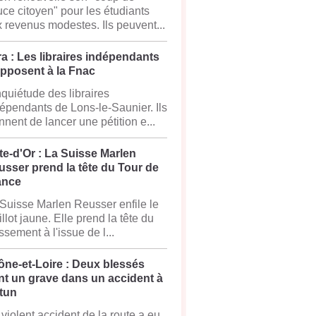
ce citoyen" pour les étudiants
 revenus modestes. Ils peuvent...
a : Les libraires indépendants
opposent à la Fnac
nquiétude des libraires
épendants de Lons-le-Saunier. Ils
nnent de lancer une pétition e...
e-d'Or : La Suisse Marlen
sser prend la tête du Tour de
ance
Suisse Marlen Reusser enfile le
llot jaune. Elle prend la tête du
ssement à l'issue de l...
ône-et-Loire : Deux blessés
nt un grave dans un accident à
tun
violent accident de la route a eu