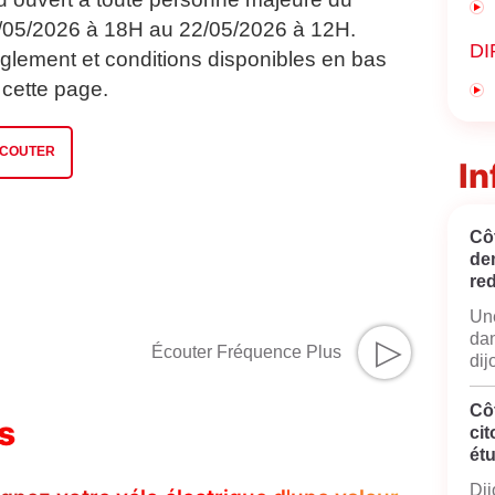
/05/2026 à 18H au 22/05/2026 à 12H.
DI
glement et conditions disponibles en bas
 cette page.
COUTER
In
Côt
de
red
Une
dan
▷
Écouter Fréquence Plus
dij
Cô
s
cit
ét
Dij