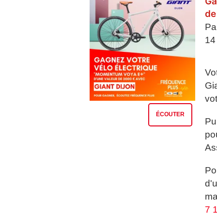
Ga
de
Pa
14 
Vot
Gi
vo
ÉCOUTER
Pui
po
Ass
Po
d'
ma
7 