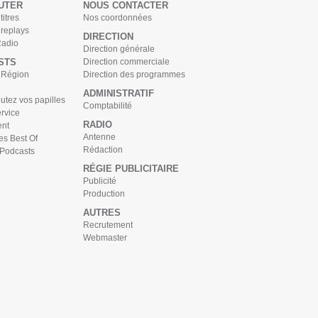
UTER
NOUS CONTACTER
titres
Nos coordonnées
 replays
DIRECTION
Radio
Direction générale
STS
Direction commerciale
s Région
Direction des programmes
ADMINISTRATIF
tez vos papilles
Comptabilité
rvice
RADIO
nt
Antenne
es Best Of
Rédaction
 Podcasts
RÉGIE PUBLICITAIRE
Publicité
Production
AUTRES
Recrutement
Webmaster