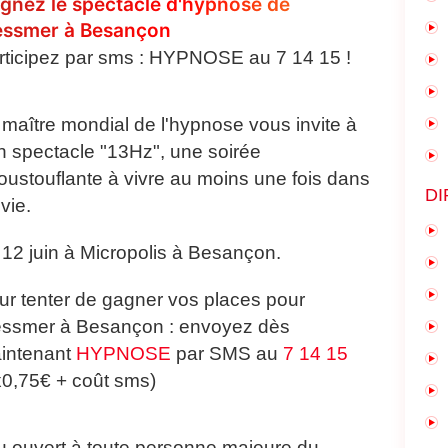
gnez le spectacle d'hypnose de
ssmer à Besançon
rticipez par sms : HYPNOSE au 7 14 15 !
 maître mondial de l'hypnose vous invite à
n spectacle "13Hz", une soirée
oustouflante à vivre au moins une fois dans
DI
vie.
 12 juin à Micropolis à Besançon.
ur tenter de gagner vos places pour
ssmer à Besançon : envoyez dès
intenant
HYPNOSE
par SMS au
7 14 15
x0,75€ + coût sms)
u ouvert à toute personne majeure du