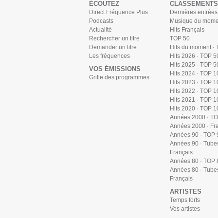
ÉCOUTEZ
CLASSEMENTS
Direct Fréquence Plus
Dernières entrées
Podcasts
Musique du mome
Actualité
Hits Français
Rechercher un titre
TOP 50
Demander un titre
Hits du moment ·
Les fréquences
Hits 2026 · TOP 5
Hits 2025 · TOP 5
VOS ÉMISSIONS
Hits 2024 · TOP 1
Grille des programmes
Hits 2023 · TOP 1
Hits 2022 · TOP 1
Hits 2021 · TOP 1
Hits 2020 · TOP 1
Années 2000 · T
Années 2000 · Fr
Années 90 · TOP 
Années 90 · Tube
Français
Années 80 · TOP 
Années 80 · Tube
Français
ARTISTES
Temps forts
Vos artistes