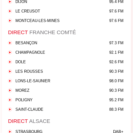
DIJON
95.4 FM
LE CREUSOT
97.6 FM
MONTCEAU-LES-MINES
97.6 FM
DIRECT
FRANCHE COMTÉ
BESANÇON
97.3 FM
CHAMPAGNOLE
92.1 FM
DOLE
92.6 FM
LES ROUSSES
90.3 FM
LONS-LE-SAUNIER
98.0 FM
MOREZ
90.3 FM
POLIGNY
95.2 FM
SAINT-CLAUDE
88.3 FM
DIRECT
ALSACE
STRASBOURG
DAB+