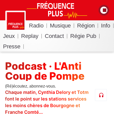
Radio
Musique
Région
Info
Jeux
Replay
Contact
Régie Pub
Presse
Podcast · L'Anti
Coup de Pompe
(Ré)écoutez, abonnez-vous.
Chaque matin, Cynthia Delory et Totm
font le point sur les stations services
les moins chères de Bourgogne et
Franche Comté...