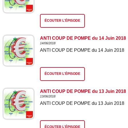
ÉCOUTER L'ÉPISODE
ANTI COUP DE POMPE du 14 Juin 2018
14/06/2018
ANTI COUP DE POMPE du 14 Juin 2018
ÉCOUTER L'ÉPISODE
ANTI COUP DE POMPE du 13 Juin 2018
13/06/2018
ANTI COUP DE POMPE du 13 Juin 2018
ÉCOUTER L'ÉPISODE