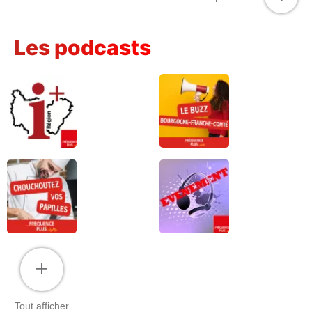
mythique Fiat 509 de Gaston ainsi qu'une
collection de figurines et objets collectors
jusqu'au 22 février. Vous pourrez
Les podcasts
également rencontrer le constructeur de la
voiture en hommage à Gaston Lagaffe et
échanger avec lui et participer à un atelier
cuisine autour de la morue aux fraises de
Gaston Lagaffe. Plus d’infos :
https://www.citedelagastronomie-dijon.fr
+
Tout afficher