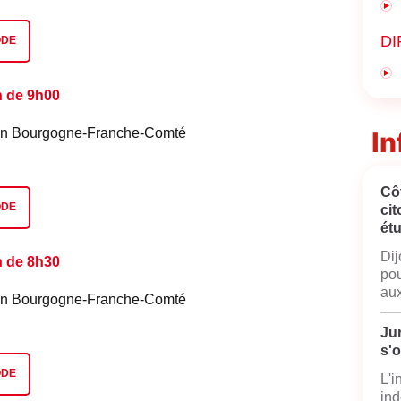
DI
ODE
n de 9h00
é en Bourgogne-Franche-Comté
In
Cô
ODE
cit
ét
Dij
n de 8h30
pou
aux
é en Bourgogne-Franche-Comté
Jur
s'
ODE
L'i
ind