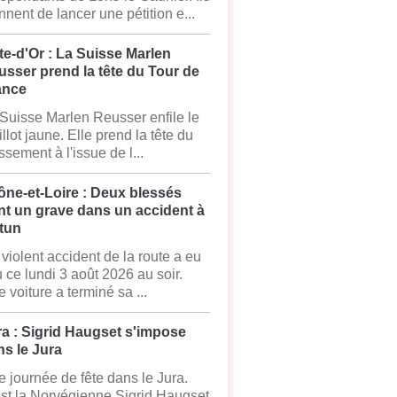
nnent de lancer une pétition e...
e-d'Or : La Suisse Marlen
sser prend la tête du Tour de
ance
Suisse Marlen Reusser enfile le
llot jaune. Elle prend la tête du
ssement à l'issue de l...
ône-et-Loire : Deux blessés
nt un grave dans un accident à
tun
violent accident de la route a eu
u ce lundi 3 août 2026 au soir.
 voiture a terminé sa ...
a : Sigrid Haugset s'impose
s le Jura
 journée de fête dans le Jura.
st la Norvégienne Sigrid Haugset