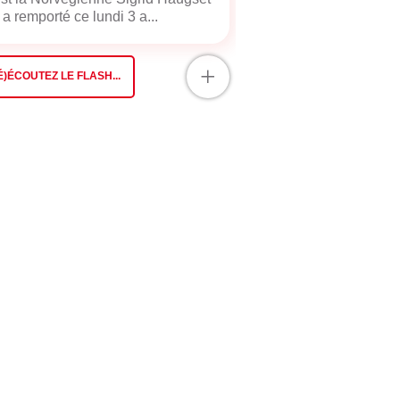
 a remporté ce lundi 3 a...
+
É)ÉCOUTEZ LE FLASH...