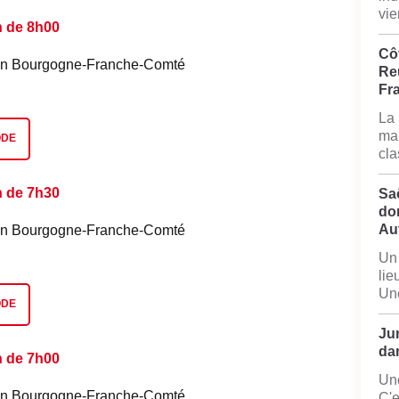
vie
n de 8h00
Côt
é en Bourgogne-Franche-Comté
Reu
Fr
La 
mai
ODE
cla
n de 7h30
Sa
do
Au
é en Bourgogne-Franche-Comté
Un 
lie
Une
ODE
Jur
dan
n de 7h00
Une
é en Bourgogne-Franche-Comté
C'e