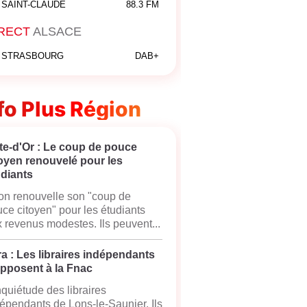
SAINT-CLAUDE
88.3 FM
RECT
ALSACE
STRASBOURG
DAB+
fo Plus Région
te-d'Or : Le coup de pouce
oyen renouvelé pour les
udiants
on renouvelle son "coup de
ce citoyen" pour les étudiants
 revenus modestes. Ils peuvent...
a : Les libraires indépendants
opposent à la Fnac
nquiétude des libraires
épendants de Lons-le-Saunier. Ils