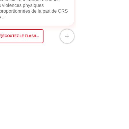
 violences physiques
proportionnées de la part de CRS
 ...
+
É)ÉCOUTEZ LE FLASH...