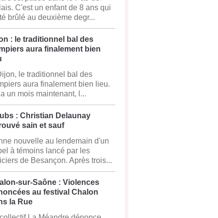
ais. C'est un enfant de 8 ans qui
té brûlé au deuxième degr...
on : le traditionnel bal des
mpiers aura finalement bien
u
ijon, le traditionnel bal des
piers aura finalement bien lieu.
y a un mois maintenant, l...
ubs : Christian Delaunay
rouvé sain et sauf
ne nouvelle au lendemain d'un
el à témoins lancé par les
iciers de Besançon. Après trois...
alon-sur-Saône : Violences
noncées au festival Chalon
ns la Rue
collectif La Méandre dénonce