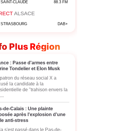
SAINT-CLAUDE
88.3 FM
RECT
ALSACE
STRASBOURG
DAB+
fo Plus Région
ance : Passe d'armes entre
rine Tondelier et Elon Musk
patron du réseau social X a
usé la candidate à la
sidentielle de "trahison envers la
...
-de-Calais : Une plainte
posée après l'explosion d'une
le anti-stress
a s'est passé dans le Pas-de-