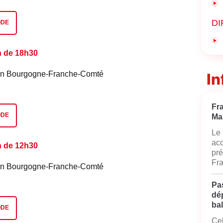
DI
ODE
n de 18h30
é en Bourgogne-Franche-Comté
In
Fr
ODE
Ma
Le 
acc
n de 12h30
pré
Fra
é en Bourgogne-Franche-Comté
Pas
dé
bal
ODE
Cel