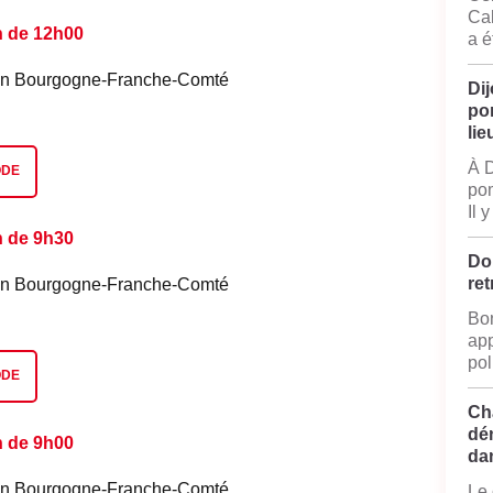
Cal
n de 12h00
a é
é en Bourgogne-Franche-Comté
Dij
po
lie
À D
ODE
pom
Il 
n de 9h30
Do
ret
é en Bourgogne-Franche-Comté
Bon
app
pol
ODE
Ch
dé
n de 9h00
da
é en Bourgogne-Franche-Comté
Le 