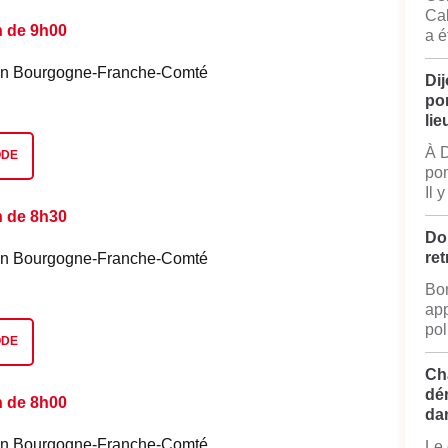
Cal
n de 9h00
a é
é en Bourgogne-Franche-Comté
Dij
po
lie
À D
ODE
pom
Il 
n de 8h30
Do
ret
é en Bourgogne-Franche-Comté
Bon
app
pol
ODE
Ch
dé
n de 8h00
da
é en Bourgogne-Franche-Comté
Le 