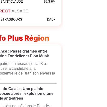
SAINT-CLAUDE
88.3 FM
RECT
ALSACE
STRASBOURG
DAB+
fo Plus Région
ance : Passe d'armes entre
rine Tondelier et Elon Musk
patron du réseau social X a
usé la candidate à la
sidentielle de "trahison envers la
...
-de-Calais : Une plainte
posée après l'explosion d'une
le anti-stress
a s'est passé dans le Pas-de-