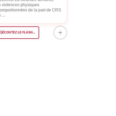
 violences physiques
proportionnées de la part de CRS
 ...
+
É)ÉCOUTEZ LE FLASH...