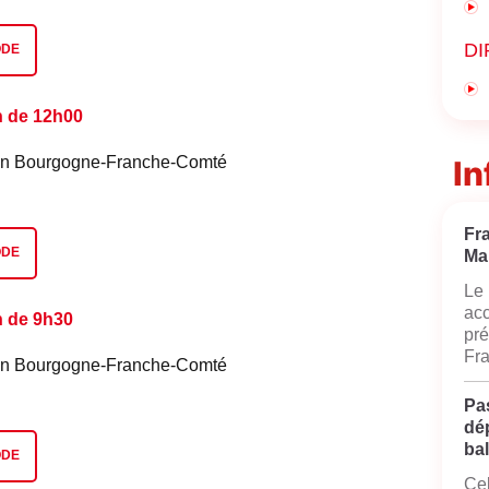
DI
ODE
n de 12h00
é en Bourgogne-Franche-Comté
In
Fr
ODE
Ma
Le 
acc
n de 9h30
pré
Fra
é en Bourgogne-Franche-Comté
Pas
dé
bal
ODE
Cel