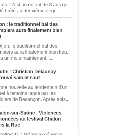
ais. C'est un enfant de 8 ans qui
té brûlé au deuxième degr...
on : le traditionnel bal des
mpiers aura finalement bien
u
ijon, le traditionnel bal des
piers aura finalement bien lieu.
y a un mois maintenant, l...
ubs : Christian Delaunay
rouvé sain et sauf
ne nouvelle au lendemain d'un
el à témoins lancé par les
iciers de Besançon. Après trois...
alon-sur-Saône : Violences
noncées au festival Chalon
ns la Rue
collectif La Méandre dénonce