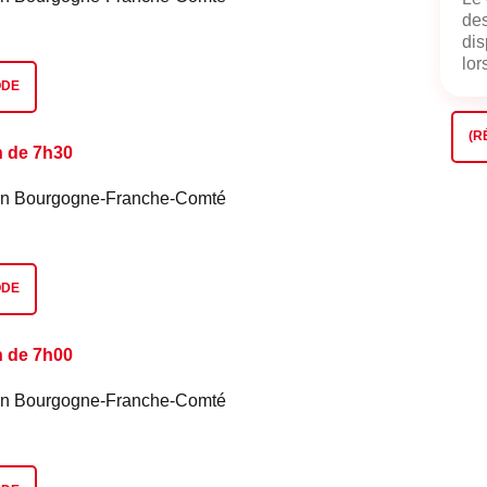
des
dis
lors
ODE
(R
n de 7h30
é en Bourgogne-Franche-Comté
ODE
n de 7h00
é en Bourgogne-Franche-Comté