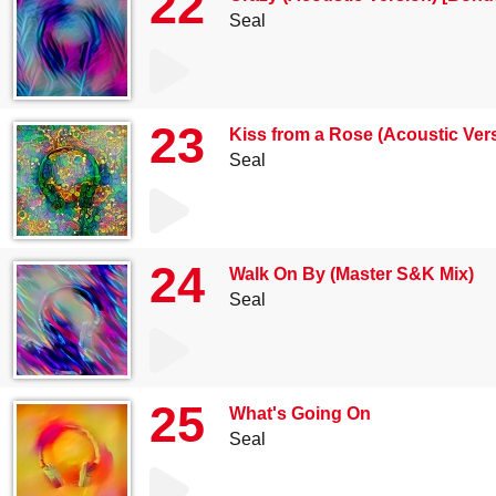
22
Seal
23
Kiss from a Rose (Acoustic Ver
Seal
24
Walk On By (Master S&K Mix)
Seal
25
What's Going On
Seal