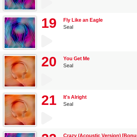
19
Fly Like an Eagle
Seal
20
You Get Me
Seal
21
It's Alright
Seal
Crazy (Acoustic Version) [Bonu