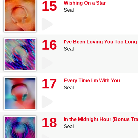
15
Wishing On a Star
Seal
16
I've Been Loving You Too Long
Seal
17
Every Time I'm With You
Seal
18
In the Midnight Hour (Bonus Tr
Seal