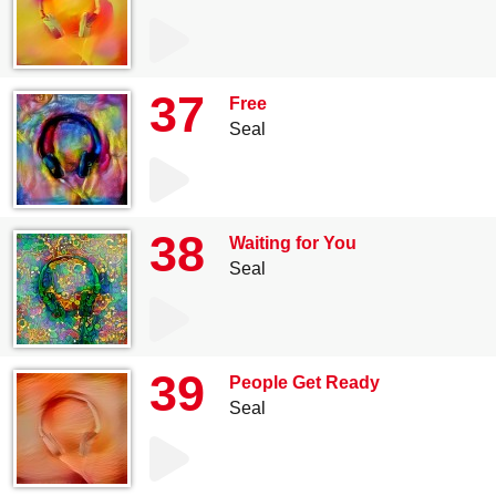
37
Free
Seal
38
Waiting for You
Seal
39
People Get Ready
Seal