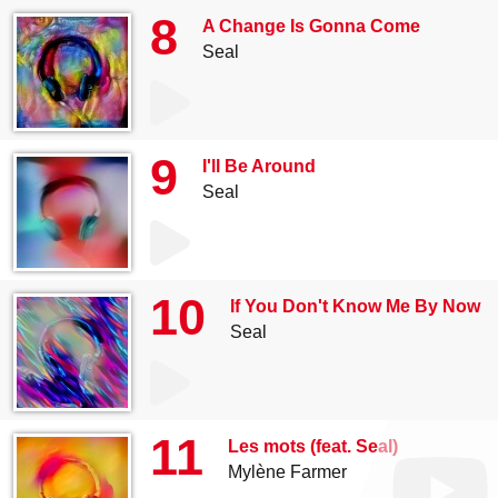
8
A Change Is Gonna Come
Seal
9
I'll Be Around
Seal
10
If You Don't Know Me By Now
Seal
11
Les mots (feat. Seal)
Mylène Farmer