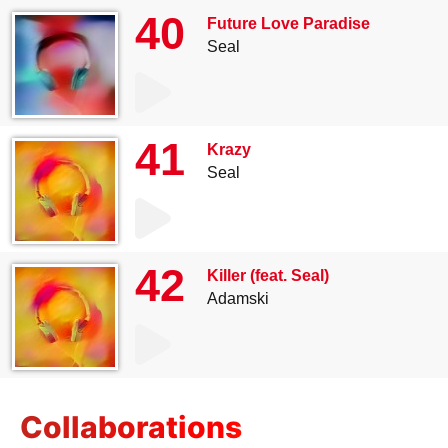
40
Future Love Paradise
Seal
41
Krazy
Seal
42
Killer (feat. Seal)
Adamski
Collaborations