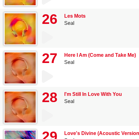
26
Les Mots
Seal
27
Here I Am (Come and Take Me)
Seal
28
I'm Still In Love With You
Seal
29
Love's Divine (Acoustic Versio