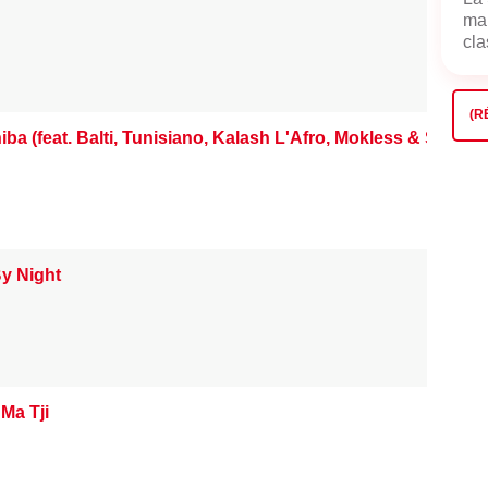
mai
cla
(R
ba (feat. Balti, Tunisiano, Kalash L'Afro, Mokless & Selim d
y Night
 Ma Tji