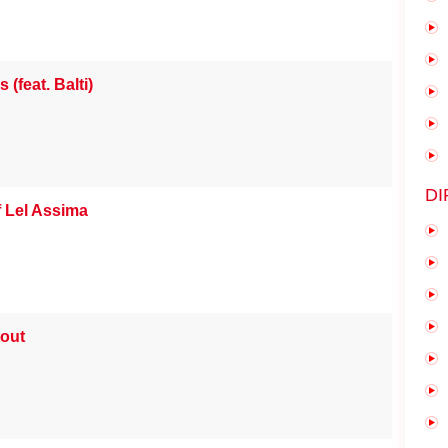
(feat. Balti)
DI
f Lel Assima
tout