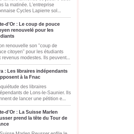
s la matinée. L'entreprise
onnaise Cycles Lapierre sol...
te-d'Or : Le coup de pouce
oyen renouvelé pour les
udiants
on renouvelle son "coup de
ce citoyen" pour les étudiants
 revenus modestes. Ils peuvent...
a : Les libraires indépendants
opposent à la Fnac
nquiétude des libraires
épendants de Lons-le-Saunier. Ils
nnent de lancer une pétition e...
e-d'Or : La Suisse Marlen
sser prend la tête du Tour de
ance
Suisse Marlen Reusser enfile le