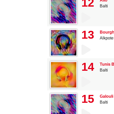
12
Allo
Balti
13
Bourghi
Alkpote
14
Tunis B
Balti
15
Galouli
Balti