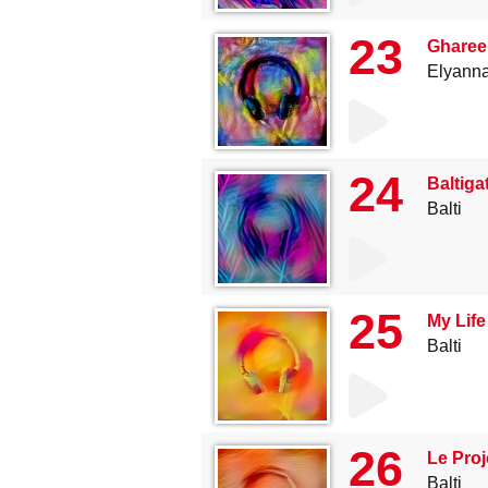
23
Gharee
Elyann
24
Baltiga
Balti
25
My Life
Balti
26
Le Proj
Balti