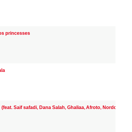
os princesses
ala
 (feat. Saif safadi, Dana Salah, Ghaliaa, Afroto, Nordo, Shr