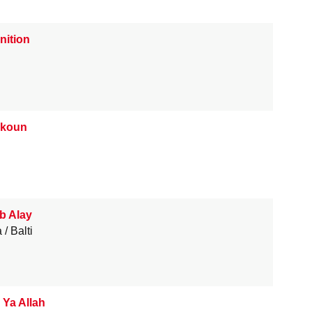
nition
hkoun
b Alay
a
Balti
 Ya Allah