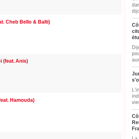
dan
dij
t. Cheb Bello & Balti)
Cô
cit
ét
Dij
pou
aux
 (feat. Anis)
Jur
s'
L'i
ind
 (feat. Hamouda)
vie
Côt
Reu
Fr
La 