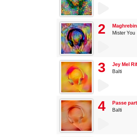
2
Maghrebins 
Mister You
3
Jey Mel Ri
Balti
4
Passe par
Balti