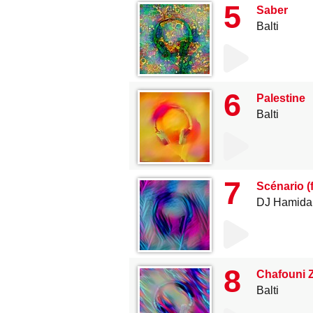
5
Saber
Balti
6
Palestine
Balti
7
Scénario (
DJ Hamida
8
Chafouni Z
Balti