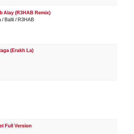
b Alay (R3HAB Remix)
a
Balti
R3HAB
taga (Erakh La)
et Full Version