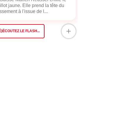
llot jaune. Elle prend la tête du
ssement à l'issue de l...
+
É)ÉCOUTEZ LE FLASH...
u 9.4)