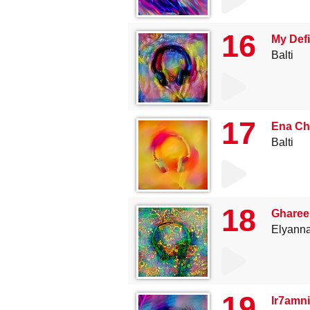
16
My Defi
Balti
17
Ena C
Balti
18
Gharee
Elyann
19
Ir7amni