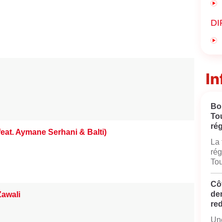
DI
In
Bo
To
rég
feat. Aymane Serhani & Balti)
La 
rég
Tou
Côt
de
awali
red
Une