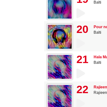
Balti
20
Pour n
Balti
21
Hala M
Balti
22
Rajieen
Rajieen