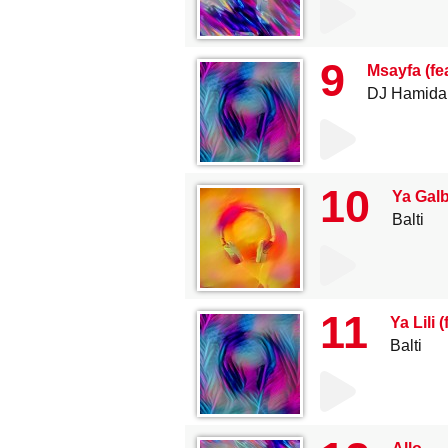
9
Msayfa (fea
DJ Hamida
10
Ya Galbi
Balti
11
Ya Lili
Balti