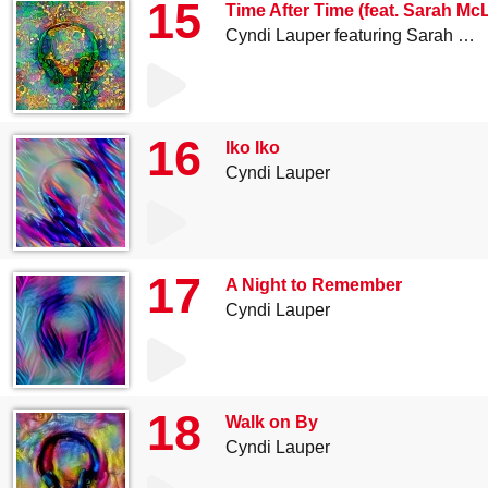
15
Time After Time (feat. Sarah Mc
Cyndi Lauper featuring Sarah McLachlan
16
Iko Iko
Cyndi Lauper
17
A Night to Remember
Cyndi Lauper
18
Walk on By
Cyndi Lauper