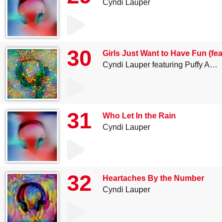
Cyndi Lauper
30
Girls Just Want to Have Fun (fea
Cyndi Lauper featuring Puffy AmiYumi
31
Who Let In the Rain
Cyndi Lauper
32
Heartaches By the Number
Cyndi Lauper