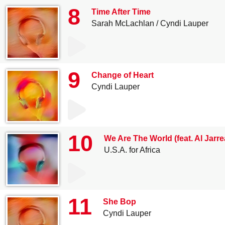
8
Time After Time
Sarah McLachlan
Cyndi Lauper
9
Change of Heart
Cyndi Lauper
10
We Are The World (feat. Al Jarr
U.S.A. for Africa
11
She Bop
Cyndi Lauper