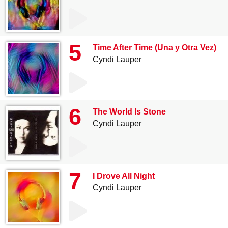
5
Time After Time (Una y Otra Vez)
Cyndi Lauper
6
The World Is Stone
Cyndi Lauper
7
I Drove All Night
Cyndi Lauper