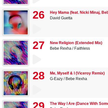
26
Hey Mama (feat. Nicki Minaj, Be
David Guetta
27
New Religion (Extended Mix)
Bebe Rexha
Faithless
28
Me, Myself & I (Viceroy Remix)
G-Eazy
Bebe Rexha
29
The Way I Are (Dance With Some