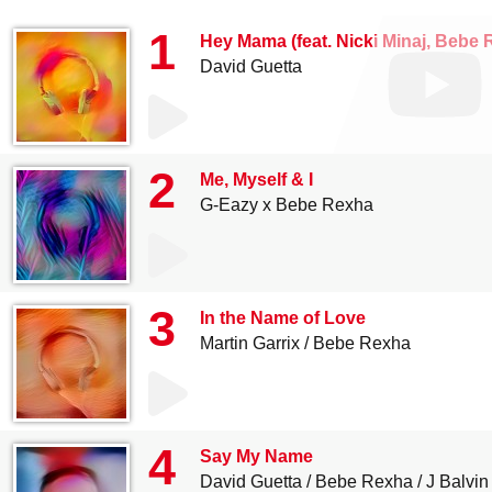
1
Hey Mama (feat. Nicki Minaj, Bebe 
David Guetta
2
Me, Myself & I
G-Eazy x Bebe Rexha
3
In the Name of Love
Martin Garrix
Bebe Rexha
4
Say My Name
David Guetta
Bebe Rexha
J Balvin