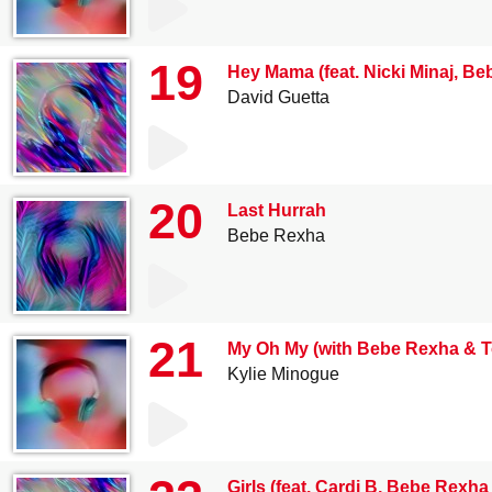
19
Hey Mama (feat. Nicki Minaj, Be
David Guetta
20
Last Hurrah
Bebe Rexha
21
My Oh My (with Bebe Rexha & T
Kylie Minogue
Girls (feat. Cardi B, Bebe Rexha