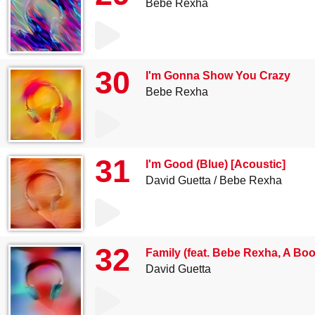
Bebe Rexha
30
I'm Gonna Show You Crazy
Bebe Rexha
31
I'm Good (Blue) [Acoustic]
David Guetta
Bebe Rexha
32
Family (feat. Bebe Rexha, A Boo
David Guetta