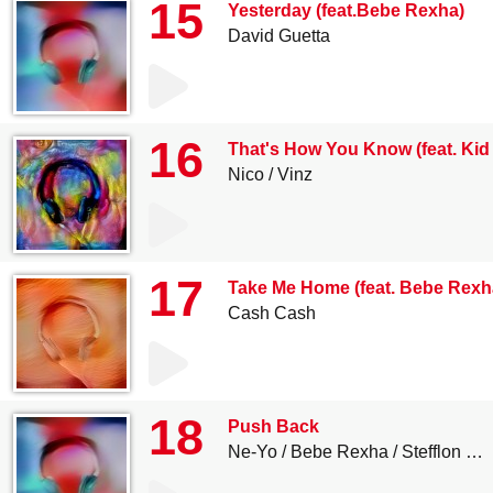
15
Yesterday (feat.Bebe Rexha)
David Guetta
16
That's How You Know (feat. Kid
Nico
Vinz
17
Take Me Home (feat. Bebe Rexha
Cash Cash
18
Push Back
Ne-Yo
Bebe Rexha
Stefflon Don