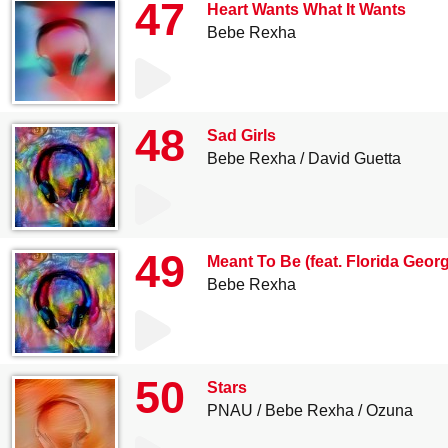
47
Heart Wants What It Wants
Bebe Rexha
48
Sad Girls
Bebe Rexha
David Guetta
49
Meant To Be (feat. Florida Georg
Bebe Rexha
50
Stars
PNAU
Bebe Rexha
Ozuna