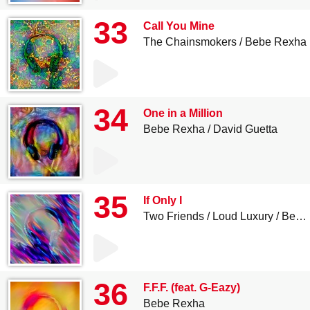
33
Call You Mine
The Chainsmokers
Bebe Rexha
34
One in a Million
Bebe Rexha
David Guetta
35
If Only I
Two Friends
Loud Luxury
Bebe Rexha
36
F.F.F. (feat. G-Eazy)
Bebe Rexha