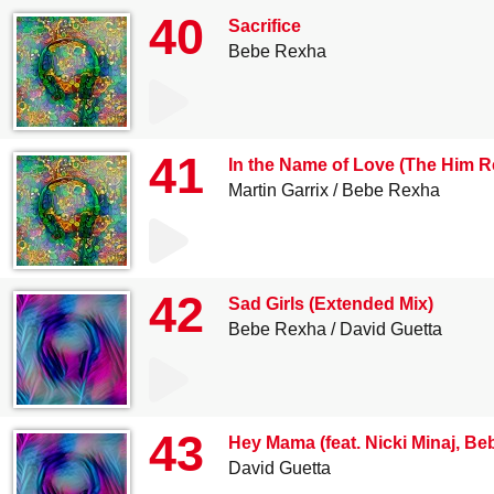
40
Sacrifice
Bebe Rexha
41
In the Name of Love (The Him R
Martin Garrix
Bebe Rexha
42
Sad Girls (Extended Mix)
Bebe Rexha
David Guetta
43
Hey Mama (feat. Nicki Minaj, B
David Guetta