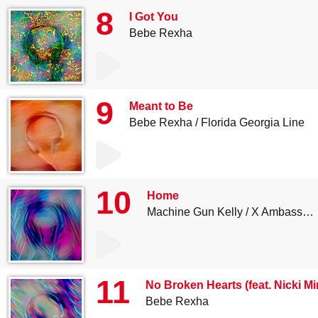
8
I Got You
Bebe Rexha
9
Meant to Be
Bebe Rexha
Florida Georgia Line
10
Home
Machine Gun Kelly
X Ambassadors
11
No Broken Hearts (feat. Nicki Mi
Bebe Rexha