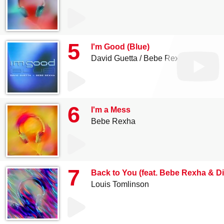
5
I'm Good (Blue)
David Guetta
Bebe Rexha
6
I'm a Mess
Bebe Rexha
7
Back to You (feat. Bebe Rexha & Di
Louis Tomlinson