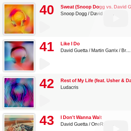
40
Sweat (Snoop Dogg vs. David G
Snoop Dogg
David Guetta
41
Like I Do
David Guetta
Martin Garrix
Brooks
42
Rest of My Life (feat. Usher & D
Ludacris
43
I Don't Wanna Wait
David Guetta
OneRepublic