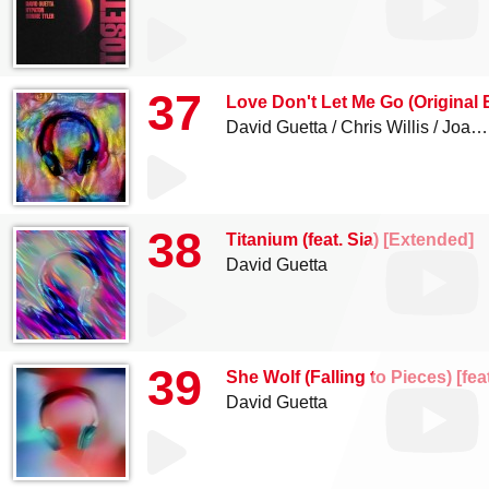
37
Love Don't Let Me Go (Original E
David Guetta
Chris Willis
Joachim Garraud
38
Titanium (feat. Sia) [Extended]
David Guetta
39
She Wolf (Falling to Pieces) [feat
David Guetta