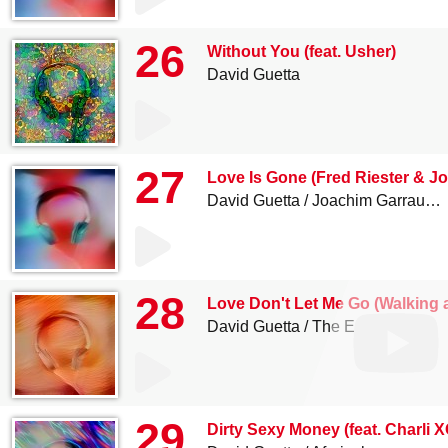
26
Without You (feat. Usher)
David Guetta
27
Love Is Gone (Fred Riester & J
David Guetta
Joachim Garraud
28
Love Don't Let Me Go (Walking 
David Guetta
The Egg
29
Dirty Sexy Money (feat. Charli