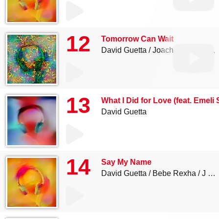
12
Tomorrow Can Wait
David Guetta
Joachim Garraud
13
What I Did for Love (feat. Emeli
David Guetta
14
Say My Name
David Guetta
Bebe Rexha
J Balvin