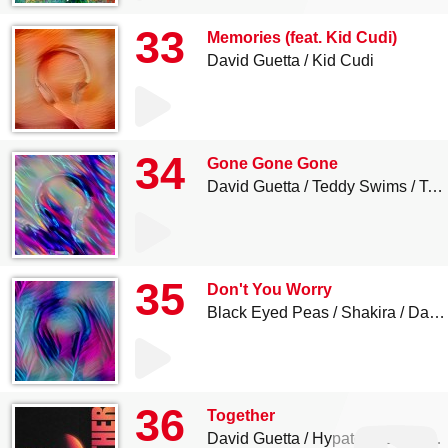
33
Memories (feat. Kid Cudi)
David Guetta
Kid Cudi
34
Gone Gone Gone
David Guetta
Teddy Swims
Tones And I
35
Don't You Worry
Black Eyed Peas
Shakira
David Guetta
36
Together
David Guetta
Hypaton
Bonnie Tyler