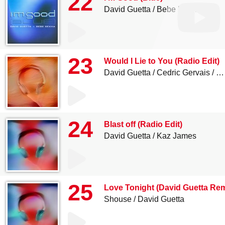
22
David Guetta
Bebe Rexha
23
Would I Lie to You (Radio Edit)
David Guetta
Cedric Gervais
Ch
24
Blast off (Radio Edit)
David Guetta
Kaz James
25
Love Tonight (David Guetta Rem
Shouse
David Guetta