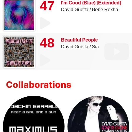
47
I'm Good (Blue) [Extended]
David Guetta
Bebe Rexha
48
Beautiful People
David Guetta
Sia
Collaborations