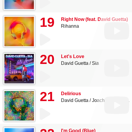
19
Right Now (feat. David Guetta)
Rihanna
20
Let's Love
David Guetta
Sia
21
Delirious
David Guetta
Joachim Garraud
I'm Good (Blue)