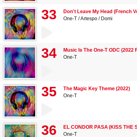
33
Don't Leave My Head (French V
One-T
Artespo
Domi
34
Music Is The One-T ODC (2022 
One-T
35
The Magic Key Theme (2022)
One-T
36
EL CONDOR PASA (KISS THE SK
One-T