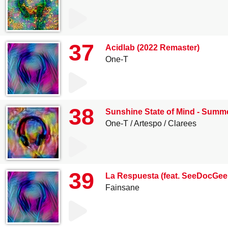
37
Acidlab (2022 Remaster)
One-T
38
Sunshine State of Mind - Summer
One-T
Artespo
Clarees
39
La Respuesta (feat. SeeDocGee,
Fainsane