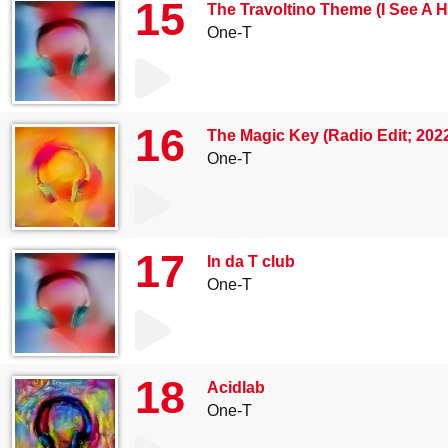
15
The Travoltino Theme (I See A 
One-T
16
The Magic Key (Radio Edit; 202
One-T
17
In da T club
One-T
18
Acidlab
One-T