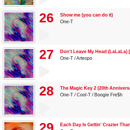
26
Show me (you can do it)
One-T
27
Don't Leave My Head (LaLaLa) [
One-T
Artespo
28
The Magic Key 2 (20th Anniversa
One-T
Cool-T
Boogie Fre$h
29
Each Day Is Gettin' Crazier Tha