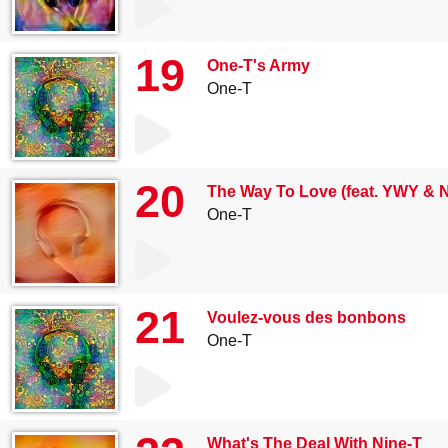
19
One-T's Army
One-T
20
The Way To Love (feat. YWY & N
One-T
21
Voulez-vous des bonbons
One-T
What's The Deal With Nine-T