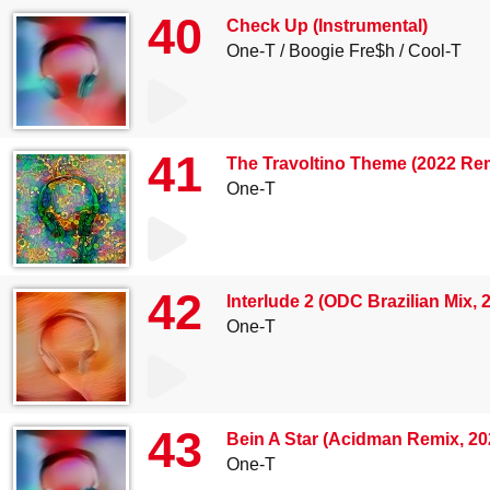
40
Check Up (Instrumental)
One-T
Boogie Fre$h
Cool-T
41
The Travoltino Theme (2022 Re
One-T
42
Interlude 2 (ODC Brazilian Mix,
One-T
43
Bein A Star (Acidman Remix, 2
One-T