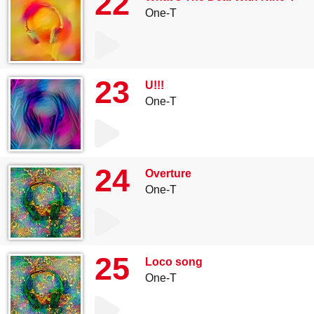
22
One-T
23
U!!!
One-T
24
Overture
One-T
25
Loco song
One-T