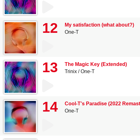
12
My satisfaction (what about?)
One-T
13
The Magic Key (Extended)
Trinix
One-T
14
Cool-T's Paradise (2022 Remast
One-T