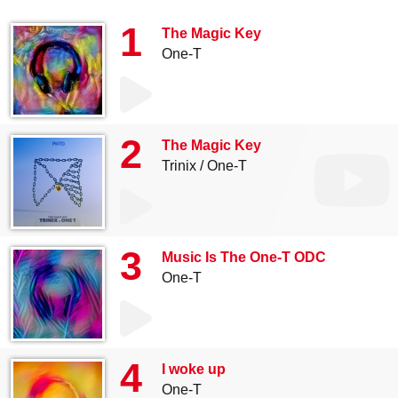
1
The Magic Key
One-T
2
The Magic Key
Trinix
One-T
3
Music Is The One-T ODC
One-T
4
I woke up
One-T