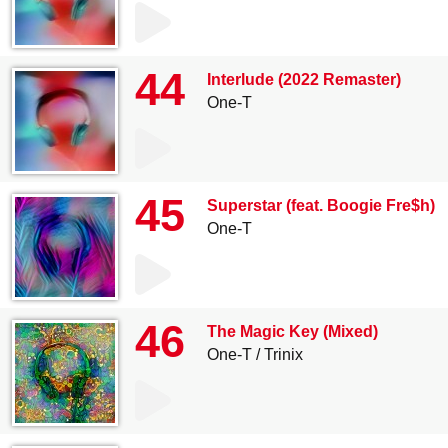
44
Interlude (2022 Remaster)
One-T
45
Superstar (feat. Boogie Fre$h)
One-T
46
The Magic Key (Mixed)
One-T
Trinix