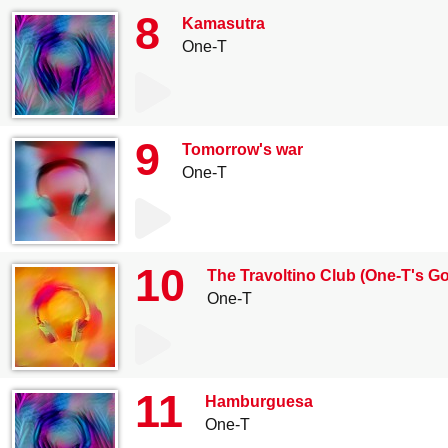
8
Kamasutra
One-T
9
Tomorrow's war
One-T
10
The Travoltino Club (One-T's G
One-T
11
Hamburguesa
One-T