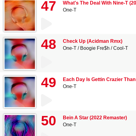
47
What's The Deal With Nine-T (2
One-T
48
Check Up (Acidman Rmx)
One-T
Boogie Fre$h
Cool-T
49
Each Day Is Gettin Crazier Tha
One-T
50
Bein A Star (2022 Remaster)
One-T