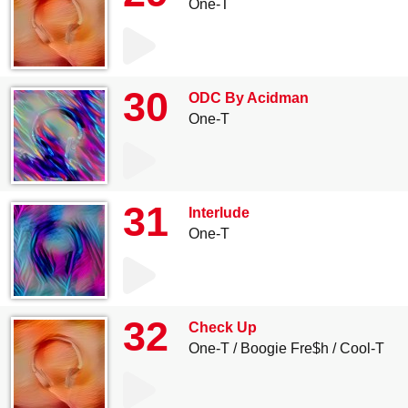
One-T
30
ODC By Acidman
One-T
31
Interlude
One-T
32
Check Up
One-T
Boogie Fre$h
Cool-T