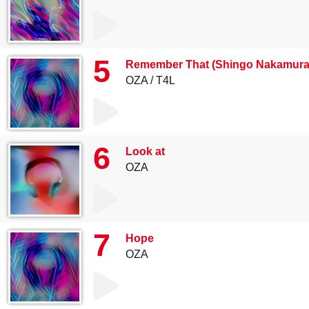
5
Remember That (Shingo Nakamura
OZA
T4L
6
Look at
OZA
7
Hope
OZA