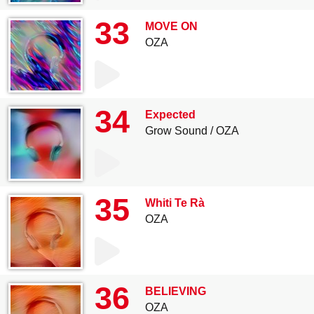
33
MOVE ON
OZA
34
Expected
Grow Sound / OZA
35
Whiti Te Rà
OZA
36
BELIEVING
OZA