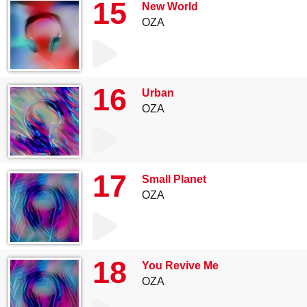
15
New World
OZA
16
Urban
OZA
17
Small Planet
OZA
18
You Revive Me
OZA