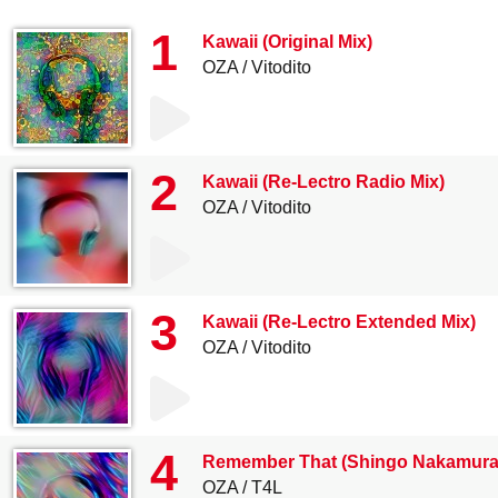
1
Kawaii (Original Mix)
OZA
Vitodito
2
Kawaii (Re-Lectro Radio Mix)
OZA
Vitodito
3
Kawaii (Re-Lectro Extended Mix)
OZA
Vitodito
4
Remember That (Shingo Nakamura
OZA
T4L