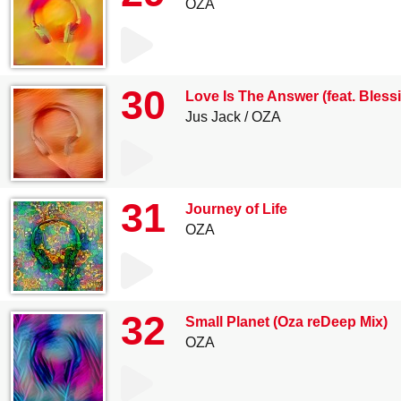
OZA
30
Love Is The Answer (feat. Bless
Jus Jack
OZA
31
Journey of Life
OZA
32
Small Planet (Oza reDeep Mix)
OZA