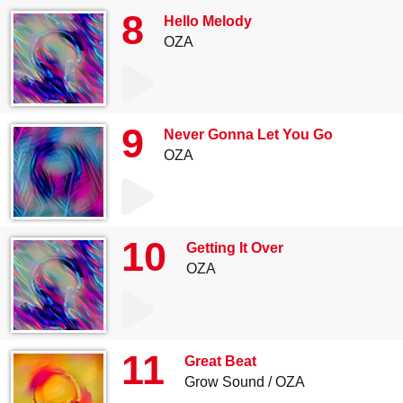
8
Hello Melody
OZA
9
Never Gonna Let You Go
OZA
10
Getting It Over
OZA
11
Great Beat
Grow Sound
OZA