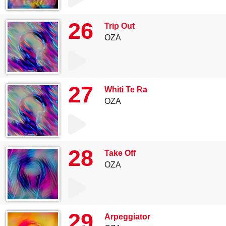
26
Trip Out
OZA
27
Whiti Te Ra
OZA
28
Take Off
OZA
29
Arpeggiator