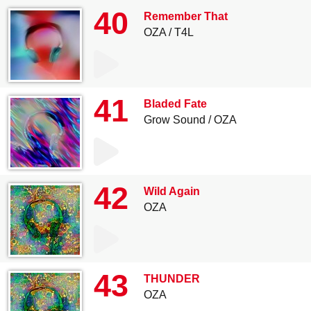
40
Remember That
OZA
T4L
41
Bladed Fate
Grow Sound
OZA
42
Wild Again
OZA
43
THUNDER
OZA