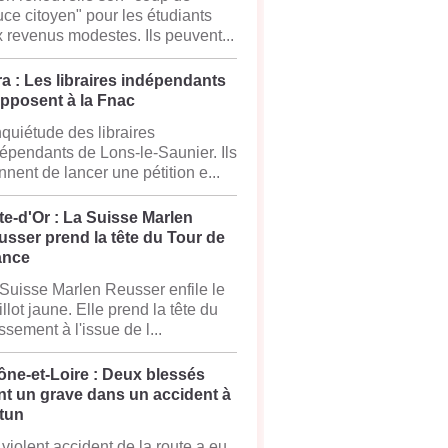
ce citoyen" pour les étudiants
 revenus modestes. Ils peuvent...
a : Les libraires indépendants
opposent à la Fnac
nquiétude des libraires
épendants de Lons-le-Saunier. Ils
nnent de lancer une pétition e...
e-d'Or : La Suisse Marlen
sser prend la tête du Tour de
ance
Suisse Marlen Reusser enfile le
llot jaune. Elle prend la tête du
ssement à l'issue de l...
ône-et-Loire : Deux blessés
nt un grave dans un accident à
tun
violent accident de la route a eu