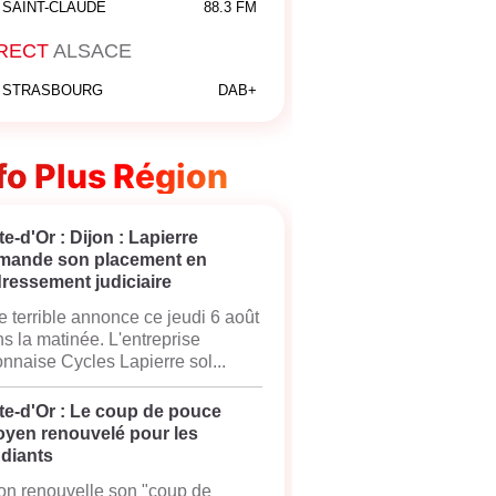
SAINT-CLAUDE
88.3 FM
RECT
ALSACE
STRASBOURG
DAB+
fo Plus Région
e-d'Or : Dijon : Lapierre
mande son placement en
ressement judiciaire
 terrible annonce ce jeudi 6 août
s la matinée. L'entreprise
onnaise Cycles Lapierre sol...
te-d'Or : Le coup de pouce
oyen renouvelé pour les
udiants
on renouvelle son "coup de