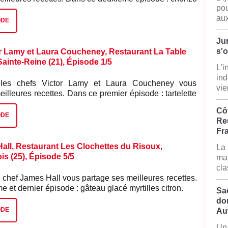
pou
aux
ODE
Jur
s'
r Lamy et Laura Coucheney, Restaurant La Table
-Sainte-Reine (21), Épisode 1/5
L'i
ind
 les chefs Victor Lamy et Laura Coucheney vous
vie
eilleures recettes. Dans ce premier épisode : tartelette
Côt
ODE
Reu
Fr
all, Restaurant Les Clochettes du Risoux,
La 
s (25), Épisode 5/5
mai
cla
 chef James Hall vous partage ses meilleures recettes.
 et dernier épisode : gâteau glacé myrtilles citron.
Sa
do
ODE
Au
Un 