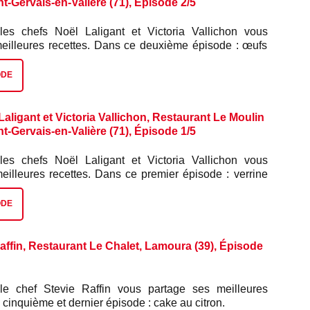
nt-Gervais-en-Valière (71), Épisode 2/5
les chefs Noël Laligant et Victoria Vallichon vous
meilleures recettes. Dans ce deuxième épisode : œufs
e joue de bœuf.
ODE
aligant et Victoria Vallichon, Restaurant Le Moulin
nt-Gervais-en-Valière (71), Épisode 1/5
les chefs Noël Laligant et Victoria Vallichon vous
meilleures recettes. Dans ce premier épisode : verrine
lax.
ODE
affin, Restaurant Le Chalet, Lamoura (39), Épisode
le chef Stevie Raffin vous partage ses meilleures
 cinquième et dernier épisode : cake au citron.