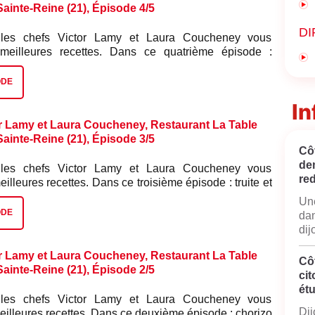
-Sainte-Reine (21), Épisode 4/5
DI
 les chefs Victor Lamy et Laura Coucheney vous
 meilleures recettes. Dans ce quatrième épisode :
 et sa purée de pois chiches et ses mini navets
ODE
In
r Lamy et Laura Coucheney, Restaurant La Table
-Sainte-Reine (21), Épisode 3/5
Côt
de
 les chefs Victor Lamy et Laura Coucheney vous
red
eilleures recettes. Dans ce troisième épisode : truite et
.
Une
ODE
dan
dij
r Lamy et Laura Coucheney, Restaurant La Table
Cô
-Sainte-Reine (21), Épisode 2/5
cit
ét
 les chefs Victor Lamy et Laura Coucheney vous
Dij
eilleures recettes. Dans ce deuxième épisode : chorizo