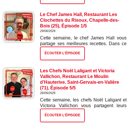
Le Chef James Hall, Restaurant Les
Clochettes du Risoux, Chapelle-des-
Bois (25), Épisode 1/5
29/06/2026
Cette semaine, le chef James Hall vous
partage ses meilleures recettes. Dans ce
premier épisode : blinis et mousse de truite
ÉCOUTER L'ÉPISODE
fumée.
Les Chefs Noël Laligant et Victoria
Vallichon, Restaurant Le Moulin
d'Hauterive, Saint-Gervais-en-Valière
(71), Épisode 5/5
26/06/2026
Cette semaine, les chefs Noël Laligant et
Victoria Vallichon vous partagent leurs
meilleures recettes. Dans ce cinquième et
ÉCOUTER L'ÉPISODE
dernier épisode : nougat glacé.