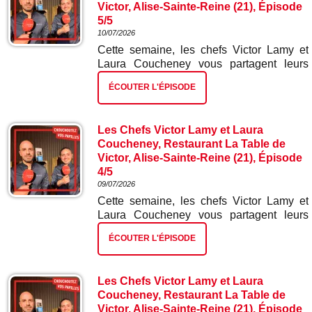
Victor, Alise-Sainte-Reine (21), Épisode
5/5
10/07/2026
Cette semaine, les chefs Victor Lamy et
Laura Coucheney vous partagent leurs
meilleures recettes. Dans ce cinquième et
ÉCOUTER L'ÉPISODE
dernier épisode : miel fromage blanc et
houblon.
Les Chefs Victor Lamy et Laura
Coucheney, Restaurant La Table de
Victor, Alise-Sainte-Reine (21), Épisode
4/5
09/07/2026
Cette semaine, les chefs Victor Lamy et
Laura Coucheney vous partagent leurs
meilleures recettes. Dans ce quatrième
ÉCOUTER L'ÉPISODE
épisode : mignon de porcs et sa purée de
pois chiches et ses mini navets japonais.
Les Chefs Victor Lamy et Laura
Coucheney, Restaurant La Table de
Victor, Alise-Sainte-Reine (21), Épisode