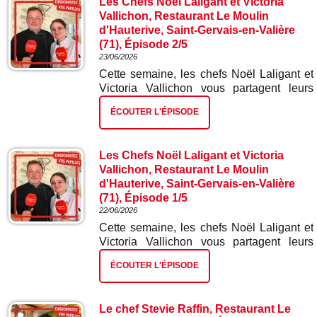
Les Chefs Noël Laligant et Victoria
Vallichon, Restaurant Le Moulin
d'Hauterive, Saint-Gervais-en-Valière
(71), Épisode 2/5
23/06/2026
Cette semaine, les chefs Noël Laligant et
Victoria Vallichon vous partagent leurs
meilleures recettes. Dans ce deuxième
ÉCOUTER L'ÉPISODE
épisode : œufs en meurette sauce joue de
bœuf.
Les Chefs Noël Laligant et Victoria
Vallichon, Restaurant Le Moulin
d'Hauterive, Saint-Gervais-en-Valière
(71), Épisode 1/5
22/06/2026
Cette semaine, les chefs Noël Laligant et
Victoria Vallichon vous partagent leurs
meilleures recettes. Dans ce premier
ÉCOUTER L'ÉPISODE
épisode : verrine de saumon gravelax.
Le chef Stevie Raffin, Restaurant Le