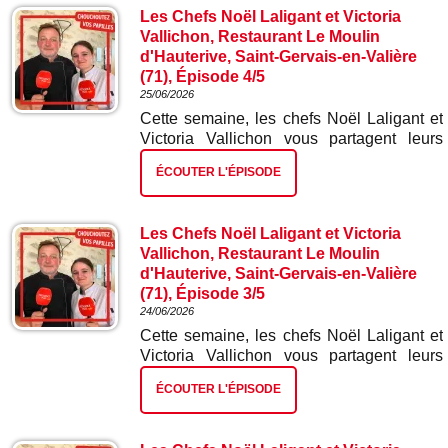
Les Chefs Noël Laligant et Victoria
Vallichon, Restaurant Le Moulin
d'Hauterive, Saint-Gervais-en-Valière
(71), Épisode 4/5
25/06/2026
Cette semaine, les chefs Noël Laligant et
Victoria Vallichon vous partagent leurs
meilleures recettes. Dans ce quatrième
ÉCOUTER L'ÉPISODE
épisode : poitrine de porc confite.
Les Chefs Noël Laligant et Victoria
Vallichon, Restaurant Le Moulin
d'Hauterive, Saint-Gervais-en-Valière
(71), Épisode 3/5
24/06/2026
Cette semaine, les chefs Noël Laligant et
Victoria Vallichon vous partagent leurs
meilleures recettes. Dans ce troisième
ÉCOUTER L'ÉPISODE
épisode : la pochouse.