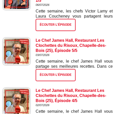
1/5
06/07/2026
Cette semaine, les chefs Victor Lamy et
Laura Coucheney vous partagent leurs
meilleures recettes. Dans ce premier
ÉCOUTER L'ÉPISODE
épisode : tartelette ad hoc et radis.
Le Chef James Hall, Restaurant Les
Clochettes du Risoux, Chapelle-des-
Bois (25), Épisode 5/5
03/07/2026
Cette semaine, le chef James Hall vous
partage ses meilleures recettes. Dans ce
cinquième et dernier épisode : gâteau
ÉCOUTER L'ÉPISODE
glacé myrtilles citron.
Le Chef James Hall, Restaurant Les
Clochettes du Risoux, Chapelle-des-
Bois (25), Épisode 4/5
02/07/2026
Cette semaine, le chef James Hall vous