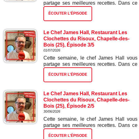
partage ses meilleures recettes. Dans ce
quatrième épisode : gnocchis ail des ours
ÉCOUTER L'ÉPISODE
et épinards.
Le Chef James Hall, Restaurant Les
Clochettes du Risoux, Chapelle-des-
Bois (25), Épisode 3/5
01/07/2026
Cette semaine, le chef James Hall vous
partage ses meilleures recettes. Dans ce
troisième épisode : escalope de truite
ÉCOUTER L'ÉPISODE
gravelaxée et risotto aux écrevisses.
Le Chef James Hall, Restaurant Les
Clochettes du Risoux, Chapelle-des-
Bois (25), Épisode 2/5
30/06/2026
Cette semaine, le chef James Hall vous
partage ses meilleures recettes. Dans ce
deuxième épisode : tarte tatin d'oignons
ÉCOUTER L'ÉPISODE
rouges.