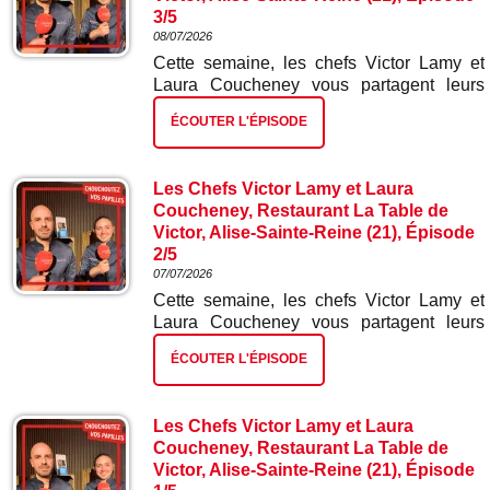
3/5
08/07/2026
Cette semaine, les chefs Victor Lamy et
Laura Coucheney vous partagent leurs
meilleures recettes. Dans ce troisième
ÉCOUTER L'ÉPISODE
épisode : truite et ses mini légumes.
Les Chefs Victor Lamy et Laura
Coucheney, Restaurant La Table de
Victor, Alise-Sainte-Reine (21), Épisode
2/5
07/07/2026
Cette semaine, les chefs Victor Lamy et
Laura Coucheney vous partagent leurs
meilleures recettes. Dans ce deuxième
ÉCOUTER L'ÉPISODE
épisode : chorizo mini betterave.
Les Chefs Victor Lamy et Laura
Coucheney, Restaurant La Table de
Victor, Alise-Sainte-Reine (21), Épisode