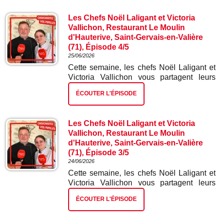
Les Chefs Noël Laligant et Victoria
Vallichon, Restaurant Le Moulin
d'Hauterive, Saint-Gervais-en-Valière
(71), Épisode 4/5
25/06/2026
Cette semaine, les chefs Noël Laligant et
Victoria Vallichon vous partagent leurs
meilleures recettes. Dans ce quatrième
ÉCOUTER L'ÉPISODE
épisode : poitrine de porc confite.
Les Chefs Noël Laligant et Victoria
Vallichon, Restaurant Le Moulin
d'Hauterive, Saint-Gervais-en-Valière
(71), Épisode 3/5
24/06/2026
Cette semaine, les chefs Noël Laligant et
Victoria Vallichon vous partagent leurs
meilleures recettes. Dans ce troisième
ÉCOUTER L'ÉPISODE
épisode : la pochouse.