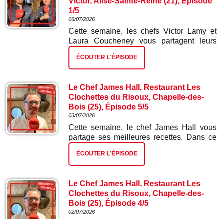
Victor, Alise-Sainte-Reine (21), Épisode
1/5
06/07/2026
Cette semaine, les chefs Victor Lamy et
Laura Coucheney vous partagent leurs
meilleures recettes. Dans ce premier
ÉCOUTER L'ÉPISODE
épisode : tartelette ad hoc et radis.
Le Chef James Hall, Restaurant Les
Clochettes du Risoux, Chapelle-des-
Bois (25), Épisode 5/5
03/07/2026
Cette semaine, le chef James Hall vous
partage ses meilleures recettes. Dans ce
cinquième et dernier épisode : gâteau
ÉCOUTER L'ÉPISODE
glacé myrtilles citron.
Le Chef James Hall, Restaurant Les
Clochettes du Risoux, Chapelle-des-
Bois (25), Épisode 4/5
02/07/2026