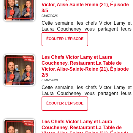
Victor, Alise-Sainte-Reine (21), Épisode
3/5
08/07/2026
Cette semaine, les chefs Victor Lamy et
Laura Coucheney vous partagent leurs
meilleures recettes. Dans ce troisième
ÉCOUTER L'ÉPISODE
épisode : truite et ses mini légumes.
Les Chefs Victor Lamy et Laura
Coucheney, Restaurant La Table de
Victor, Alise-Sainte-Reine (21), Épisode
2/5
07/07/2026
Cette semaine, les chefs Victor Lamy et
Laura Coucheney vous partagent leurs
meilleures recettes. Dans ce deuxième
ÉCOUTER L'ÉPISODE
épisode : chorizo mini betterave.
Les Chefs Victor Lamy et Laura
Coucheney, Restaurant La Table de