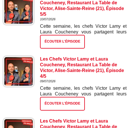
Coucheney, Restaurant La Table de
Victor, Alise-Sainte-Reine (21), Épisode
5/5
10/07/2026
Cette semaine, les chefs Victor Lamy et
Laura Coucheney vous partagent leurs
meilleures recettes. Dans ce cinquième et
ÉCOUTER L'ÉPISODE
dernier épisode : miel fromage blanc et
houblon.
Les Chefs Victor Lamy et Laura
Coucheney, Restaurant La Table de
Victor, Alise-Sainte-Reine (21), Épisode
4/5
09/07/2026
Cette semaine, les chefs Victor Lamy et
Laura Coucheney vous partagent leurs
meilleures recettes. Dans ce quatrième
ÉCOUTER L'ÉPISODE
épisode : mignon de porcs et sa purée de
pois chiches et ses mini navets japonais.
Les Chefs Victor Lamy et Laura
Coucheney, Restaurant La Table de