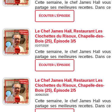
Cette semaine, le chef James Hall vous
partage ses meilleures recettes. Dans ce
quatrième épisode : gnocchis ail des ours
ÉCOUTER L'ÉPISODE
et épinards.
Le Chef James Hall, Restaurant Les
Clochettes du Risoux, Chapelle-des-
Bois (25), Épisode 3/5
01/07/2026
Cette semaine, le chef James Hall vous
partage ses meilleures recettes. Dans ce
troisième épisode : escalope de truite
ÉCOUTER L'ÉPISODE
gravelaxée et risotto aux écrevisses.
Le Chef James Hall, Restaurant Les
Clochettes du Risoux, Chapelle-des-
Bois (25), Épisode 2/5
30/06/2026
Cette semaine, le chef James Hall vous
partage ses meilleures recettes. Dans ce
deuxième épisode : tarte tatin d'oignons