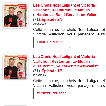
Les Chefs Noël Laligant et Victoria
Vallichon, Restaurant Le Moulin
d'Hauterive, Saint-Gervais-en-Valière
(71), Épisode 2/5
23/06/2026
Cette semaine, les chefs Noël Laligant et
Victoria Vallichon vous partagent leurs
meilleures recettes. Dans ce deuxième
ÉCOUTER L'ÉPISODE
épisode : œufs en meurette sauce joue de
bœuf.
Les Chefs Noël Laligant et Victoria
Vallichon, Restaurant Le Moulin
d'Hauterive, Saint-Gervais-en-Valière
(71), Épisode 1/5
22/06/2026
Cette semaine, les chefs Noël Laligant et
Victoria Vallichon vous partagent leurs
meilleures recettes. Dans ce premier
ÉCOUTER L'ÉPISODE
épisode : verrine de saumon gravelax.