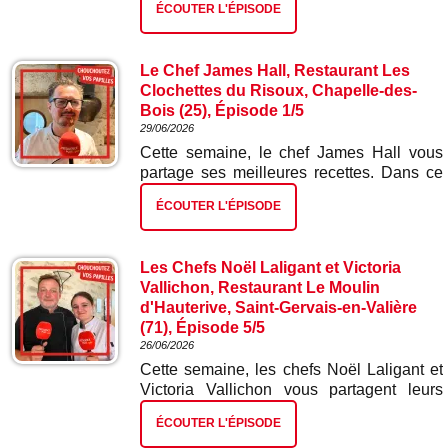
ÉCOUTER L'ÉPISODE
rouges.
Le Chef James Hall, Restaurant Les
Clochettes du Risoux, Chapelle-des-
Bois (25), Épisode 1/5
29/06/2026
Cette semaine, le chef James Hall vous
partage ses meilleures recettes. Dans ce
premier épisode : blinis et mousse de truite
ÉCOUTER L'ÉPISODE
fumée.
Les Chefs Noël Laligant et Victoria
Vallichon, Restaurant Le Moulin
d'Hauterive, Saint-Gervais-en-Valière
(71), Épisode 5/5
26/06/2026
Cette semaine, les chefs Noël Laligant et
Victoria Vallichon vous partagent leurs
meilleures recettes. Dans ce cinquième et
ÉCOUTER L'ÉPISODE
dernier épisode : nougat glacé.