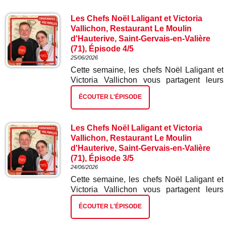
Les Chefs Noël Laligant et Victoria
Vallichon, Restaurant Le Moulin
d'Hauterive, Saint-Gervais-en-Valière
(71), Épisode 4/5
25/06/2026
Cette semaine, les chefs Noël Laligant et
Victoria Vallichon vous partagent leurs
meilleures recettes. Dans ce quatrième
ÉCOUTER L'ÉPISODE
épisode : poitrine de porc confite.
Les Chefs Noël Laligant et Victoria
Vallichon, Restaurant Le Moulin
d'Hauterive, Saint-Gervais-en-Valière
(71), Épisode 3/5
24/06/2026
Cette semaine, les chefs Noël Laligant et
Victoria Vallichon vous partagent leurs
meilleures recettes. Dans ce troisième
ÉCOUTER L'ÉPISODE
épisode : la pochouse.