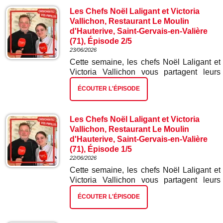
Les Chefs Noël Laligant et Victoria
Vallichon, Restaurant Le Moulin
d'Hauterive, Saint-Gervais-en-Valière
(71), Épisode 2/5
23/06/2026
Cette semaine, les chefs Noël Laligant et
Victoria Vallichon vous partagent leurs
meilleures recettes. Dans ce deuxième
ÉCOUTER L'ÉPISODE
épisode : œufs en meurette sauce joue de
bœuf.
Les Chefs Noël Laligant et Victoria
Vallichon, Restaurant Le Moulin
d'Hauterive, Saint-Gervais-en-Valière
(71), Épisode 1/5
22/06/2026
Cette semaine, les chefs Noël Laligant et
Victoria Vallichon vous partagent leurs
meilleures recettes. Dans ce premier
ÉCOUTER L'ÉPISODE
épisode : verrine de saumon gravelax.