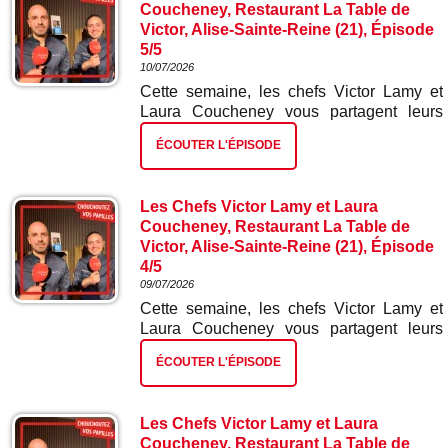
Coucheney, Restaurant La Table de
Victor, Alise-Sainte-Reine (21), Épisode
5/5
10/07/2026
Cette semaine, les chefs Victor Lamy et
Laura Coucheney vous partagent leurs
meilleures recettes. Dans ce cinquième et
ÉCOUTER L'ÉPISODE
dernier épisode : miel fromage blanc et
houblon.
Les Chefs Victor Lamy et Laura
Coucheney, Restaurant La Table de
Victor, Alise-Sainte-Reine (21), Épisode
4/5
09/07/2026
Cette semaine, les chefs Victor Lamy et
Laura Coucheney vous partagent leurs
meilleures recettes. Dans ce quatrième
ÉCOUTER L'ÉPISODE
épisode : mignon de porcs et sa purée de
pois chiches et ses mini navets japonais.
Les Chefs Victor Lamy et Laura
Coucheney, Restaurant La Table de