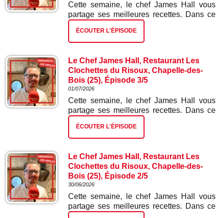
Cette semaine, le chef James Hall vous
partage ses meilleures recettes. Dans ce
quatrième épisode : gnocchis ail des ours
ÉCOUTER L'ÉPISODE
et épinards.
Le Chef James Hall, Restaurant Les
Clochettes du Risoux, Chapelle-des-
Bois (25), Épisode 3/5
01/07/2026
Cette semaine, le chef James Hall vous
partage ses meilleures recettes. Dans ce
troisième épisode : escalope de truite
ÉCOUTER L'ÉPISODE
gravelaxée et risotto aux écrevisses.
Le Chef James Hall, Restaurant Les
Clochettes du Risoux, Chapelle-des-
Bois (25), Épisode 2/5
30/06/2026
Cette semaine, le chef James Hall vous
partage ses meilleures recettes. Dans ce
deuxième épisode : tarte tatin d'oignons