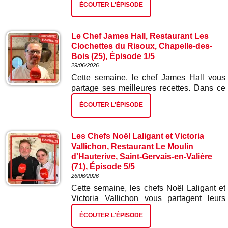
ÉCOUTER L'ÉPISODE
rouges.
Le Chef James Hall, Restaurant Les
Clochettes du Risoux, Chapelle-des-
Bois (25), Épisode 1/5
29/06/2026
Cette semaine, le chef James Hall vous
partage ses meilleures recettes. Dans ce
premier épisode : blinis et mousse de truite
ÉCOUTER L'ÉPISODE
fumée.
Les Chefs Noël Laligant et Victoria
Vallichon, Restaurant Le Moulin
d'Hauterive, Saint-Gervais-en-Valière
(71), Épisode 5/5
26/06/2026
Cette semaine, les chefs Noël Laligant et
Victoria Vallichon vous partagent leurs
meilleures recettes. Dans ce cinquième et
ÉCOUTER L'ÉPISODE
dernier épisode : nougat glacé.