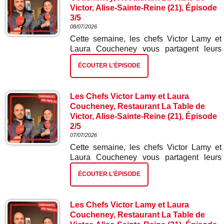
Victor, Alise-Sainte-Reine (21), Épisode
3/5
08/07/2026
Cette semaine, les chefs Victor Lamy et
Laura Coucheney vous partagent leurs
meilleures recettes. Dans ce troisième
ÉCOUTER L'ÉPISODE
épisode : truite et ses mini légumes.
Les Chefs Victor Lamy et Laura
Coucheney, Restaurant La Table de
Victor, Alise-Sainte-Reine (21), Épisode
2/5
07/07/2026
Cette semaine, les chefs Victor Lamy et
Laura Coucheney vous partagent leurs
meilleures recettes. Dans ce deuxième
ÉCOUTER L'ÉPISODE
épisode : chorizo mini betterave.
Les Chefs Victor Lamy et Laura
Coucheney, Restaurant La Table de