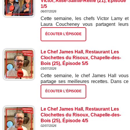
Victor, Alise-Sainte-Reine (21), Épisode
1/5
06/07/2026
Cette semaine, les chefs Victor Lamy et
Laura Coucheney vous partagent leurs
meilleures recettes. Dans ce premier
ÉCOUTER L'ÉPISODE
épisode : tartelette ad hoc et radis.
Le Chef James Hall, Restaurant Les
Clochettes du Risoux, Chapelle-des-
Bois (25), Épisode 5/5
03/07/2026
Cette semaine, le chef James Hall vous
partage ses meilleures recettes. Dans ce
cinquième et dernier épisode : gâteau
ÉCOUTER L'ÉPISODE
glacé myrtilles citron.
Le Chef James Hall, Restaurant Les
Clochettes du Risoux, Chapelle-des-
Bois (25), Épisode 4/5
02/07/2026